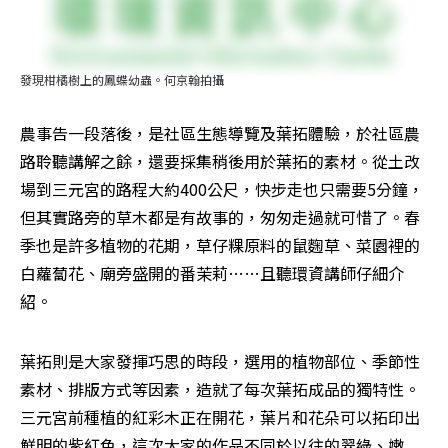
發現柑橘樹上的鳳蝶幼蟲。何京翰拍攝
農事告一段落後，是社區生態導覽及葉拓體驗，於社區農
路聆聽講解之餘，還要採集稍後用於葉拓的素材。從土改
場到三元宮的路程大約400公尺，快步走也只需要5分鐘，
但其實路旁的草木都是有故事的，匆匆走過就可惜了。春
季也是許多植物的花期，草仔粿原料的鼠麴草、菜園裡的
白蘿蔔花、廟旁盛開的番茉莉……且聽環資講師仔細介
紹。
葉拓則是大家發揮巧思的時段，選用的植物部位、季節性
素材、排版方式等因素，造就了每次葉拓成品的獨特性。
三元宮前種植的紅彩木正在開花，葉片和花朵可以拓印出
鮮明的紫紅色，這次大家的作品不同於以往的翠綠、嫩