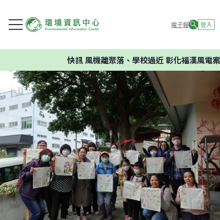
電子報
登入
快訊
風機離聚落、學校過近 彰化福漢風電案環委