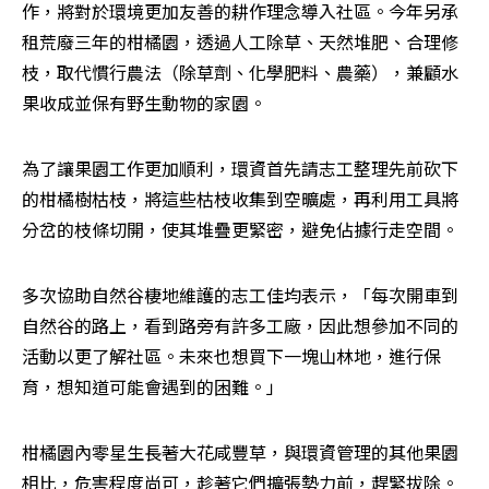
作，將對於環境更加友善的耕作理念導入社區。今年另承
租荒廢三年的柑橘園，透過人工除草、天然堆肥、合理修
枝，取代慣行農法（除草劑、化學肥料、農藥），兼顧水
果收成並保有野生動物的家園。
為了讓果園工作更加順利，環資首先請志工整理先前砍下
的柑橘樹枯枝，將這些枯枝收集到空曠處，再利用工具將
分岔的枝條切開，使其堆疊更緊密，避免佔據行走空間。
多次協助自然谷棲地維護的志工佳均表示，「每次開車到
自然谷的路上，看到路旁有許多工廠，因此想參加不同的
活動以更了解社區。未來也想買下一塊山林地，進行保
育，想知道可能會遇到的困難。」
柑橘園內零星生長著大花咸豐草，與環資管理的其他果園
相比，危害程度尚可，趁著它們擴張勢力前，趕緊拔除。