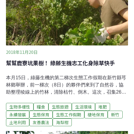
宗教的打壓，以及60年代引入的機械化造紙技術，此地的
造紙產業逐漸沒落。為了不讓此地的造紙文化消逝殆
2018年11月20日
幫幫鹿寮坑果樹！ 綠藤生機志工化身除草快手
本月15日，綠藤生機的第二梯次生態工作假期在新竹縣芎
林鄉舉辦，前一梯次（8日）的夥伴們來到了自然谷，協
助整理稜線上的竹林，清除枯竹、倒木。這次，召集26位
綠藤夥伴們來到鹿寮坑果園，協助清除農地間、山壁處、
生物多樣性
糧食
生態旅遊
生活環境
堆肥
果樹上恣意蔓延的小花蔓澤蘭，以及種子容易沾黏在衣物
上的大花咸豐草。小花蔓澤蘭生長快速，攀附在海梨柑果
永續發展
生態保育
生態工作假期
棲地保育
新竹
樹上，會遮蔽果樹原有的日照，影響果樹健康，若是開花
土地利用
友善農法
海梨柑
結果，大量的種子使其更加難以消滅；大花咸豐草遍佈田