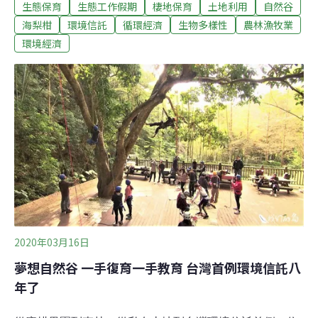
生態保育
生態工作假期
棲地保育
土地利用
自然谷
讓果樹得以透透氣，為森林做一件好事。巴士停好後，一
行人前往由台灣環境資訊協會（以下簡稱環資）管理的柑
海梨柑
環境信託
循環經濟
生物多樣性
農林漁牧業
橘園，途中可見許多大花咸豐草在道路兩側盛開，以及小
環境經濟
花蔓澤蘭如同演講台的布幔披掛於樹冠，放任外來種生
長、完全不干預，山林的樣貌便不復以往。農事生產同時
兼顧生態平衡，需要人力頻繁介入，這也是宏碁志工隊此
行的重要任務。經過前幾次平日志工的協助，工作區內的
小花蔓澤蘭數量已大幅減少，但近期豐沛的雨水又讓它們
悄悄萌發新芽。為了進一步抑制果園內的外來種生機，環
資專案執行詹鈞貿在上工前帶領大家先認識這兩種植物。
志工工作內容為果樹周邊及農路的外來種移除，以連根拔
起的方式進行清除，讓其他不擅長攀附、低矮生長的草
2020年03月16日
夢想自然谷 一手復育一手教育 台灣首例環境信託八
年了