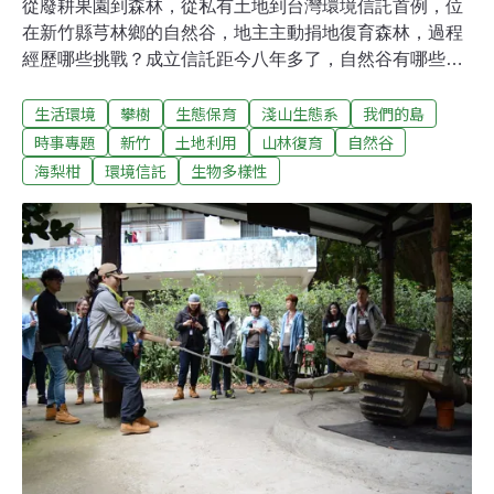
從廢耕果園到森林，從私有土地到台灣環境信託首例，位
在新竹縣芎林鄉的自然谷，地主主動捐地復育森林，過程
經歷哪些挑戰？成立信託距今八年多了，自然谷有哪些變
化？沿著昔日的農路漫步，尋找自然谷的住戶，這裡每個
生活環境
攀樹
生態保育
淺山生態系
我們的島
月舉辦免費導覽活動，帶民眾領會低海拔森林的奧妙。
2007年，因為守護環境的共同夢想，六位荒野保護協會的
時事專題
新竹
土地利用
山林復育
自然谷
夥伴集資買下土地，當時是廢耕20多年的柑橘園，2008年
海梨柑
環境信託
生物多樣性
其中三位因為金融海嘯撤資離開，2011年，三位地主決定
將土地進行環境信託，簽訂三年契約，委託荒野保護協會
管理， 2014年契約到期後，地主決定改由台灣環境資訊協
會管理。所謂的信託，是受信託法保護的財產管理制度，
委託人將財產權委託後，受託人必須遵守契約內容進行管
理，如果受益人是不特定對象，就屬於公益信託。環境信
託就是公益信託的一種。