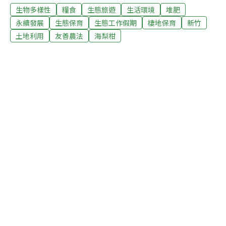
生物多樣性
糧食
生態旅遊
生活環境
堆肥
新竹高鐵站，一同來到芎林鄉鹿寮坑社區，首先來到當地
的信仰中心──石爺石娘廟。萬物皆有靈性，兩塊繫上紅領
永續發展
生態保育
生態工作假期
棲地保育
新竹
巾的巨石分別為「石爺」及「石娘」，小廟前的供桌上擺
土地利用
友善農法
海梨柑
放著城隍爺及媽祖見證過的結婚證書，這對神仙眷侶的故
事則讓在場的志工們充滿好奇。緊靠石爺石娘廟的福德祠
前則是在地居民的休憩場所，當天正好有社區的媽媽們販
售自家栽種的蔬菜，志工們對於新鮮的農產品毫無招架之
力，一來一往之下，志工開心帶著在地產銷的農產品回
家。社區文化簡介後，緊接著大夥乘車前往友善環境農耕
的果園。在茄冬樹下，講師周昭蕊簡要說明本次志工行動
的任務：施用堆肥及除草，為了將堆肥鋪放在果樹之下，
必須先將樹冠之下的雜草（大花咸豐草、火炭母草