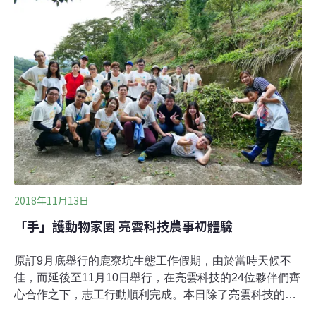
野間，不管是人類或是動物，都是協助其散播種子的幫
手，大面積、大規模的生長，排擠了其他草本植物的生長
空間。為了避免使用除草劑這樣危害環境的方法清除雜
草，所以邀集志工們一同參與友善環境農法，人工拔除上
述的外來入侵物種。「重新認識外來種植物對於地球環境
的影響，從來沒有想過它們對環境有些負擔，影響其他植
物的生長。透過移除這些（外來種）植物，雖然需要耗費
大量人力，至少是一個好的開始。」志工蔣明珍說道。對
2018年11月13日
「手」護動物家園 亮雲科技農事初體驗
原訂9月底舉行的鹿寮坑生態工作假期，由於當時天候不
佳，而延後至11月10日舉行，在亮雲科技的24位夥伴們齊
心合作之下，志工行動順利完成。本日除了亮雲科技的新
竹總公司，更有台中、台南辦事處遠道而來的夥伴們齊聚