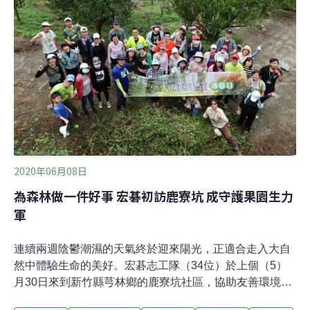
工作更加順利，環資首先請志工整理先前砍下的柑橘樹枯
枝，將這些枯枝收集到空曠處，再利用工具將分岔的枝條
切開，使其堆疊更緊密，避免佔據行走空間。多次協助自
然谷棲地維護的志工佳均表示，「每次開車到自然谷的路
上，看到路旁有許多工廠，因此想參加不同的活動以更了
解社區。未來也想買下一塊山林地，進行保育，想知道可
能會遇到的困難。」柑橘園內零星生長著大花咸豐草，
2020年06月08日
為森林做一件好事 宏碁初訪鹿寮坑 成守護果園生力
軍
連續兩週陰鬱潮濕的天氣終於迎來陽光，正適合走入大自
然中體驗生命的美好。宏碁志工隊（34位）於上個（5）
月30日來到新竹縣芎林鄉的鹿寮坑社區，協助友善環境柑
橘園的環境維護，移除山林地中姿意生長的強勢外來種，