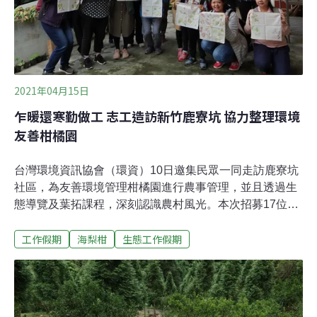
2021年04月15日
乍暖還寒勤做工 志工造訪新竹鹿寮坑 協力整理環境
友善柑橘園
台灣環境資訊協會（環資）10日邀集民眾一同走訪鹿寮坑
社區，為友善環境管理柑橘園進行農事管理，並且透過生
態導覽及葉拓課程，深刻認識農村風光。本次招募17位來
自各地的志工，透過一整天生態工作假期，走入鹿寮坑的
工作假期
海梨柑
生態工作假期
生活步調。環資於鹿寮坑社區駐點將近七年，透過農事參
與、堆肥製作，將對於環境更加友善的耕作理念導入社
區。今年另承租荒廢三年的柑橘園，透過人工除草、天然
堆肥、合理修枝，取代慣行農法（除草劑、化學肥料、農
藥），兼顧水果收成並保有野生動物的家園。為了讓果園