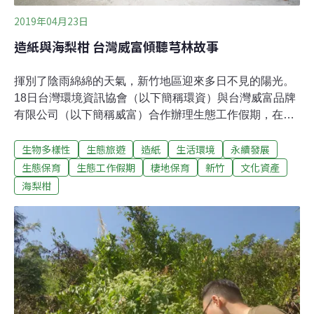
2019年04月23日
造紙與海梨柑 台灣威富傾聽芎林故事
揮別了陰雨綿綿的天氣，新竹地區迎來多日不見的陽光。
18日台灣環境資訊協會（以下簡稱環資）與台灣威富品牌
有限公司（以下簡稱威富）合作辦理生態工作假期，在環
資的帶領之下，不僅為山林間的友善農業盡一份力，更與
生物多樣性
生態旅遊
造紙
生活環境
永續發展
紙寮窩造紙工坊合作，讓志工認識傳統造紙工藝的興盛及
衰弱。紙寮窩的「窩」是指三面環山、有一出口，中間寬
生態保育
生態工作假期
棲地保育
新竹
文化資產
闊的低窪地形，「紙寮」則能看出此地過往的人文脈絡。
海梨柑
清朝乾隆年間，劉氏三兄弟偕母親詹氏自廣東省潮州府饒
平縣渡海來台，曾任北埔姜秀巒家族之佃戶（金廣福墾號
之粵籍墾戶首）。爾後劉氏三兄弟向姜家購得現今紙寮窩
一帶土地，披荊斬棘、屯墾建屋，又見此地桂竹林繁茂，
便引入家鄉的造紙工藝，成為當時北台灣最為興盛的造紙
重鎮。桂竹紙漿的產品質地粗糙，多用於製作宗教祭祀之
「紙錢」、「符紙」，隨著日治時期皇民化運動對於本土