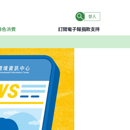
登入
綠色消費
訂閱電子報
捐款支持