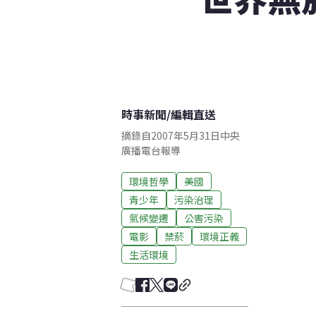
時事新聞
/
編輯直送
摘錄自2007年5月31日中央
廣播電台報導
環境哲學
美國
青少年
污染治理
氣候變遷
公害污染
電影
禁菸
環境正義
生活環境