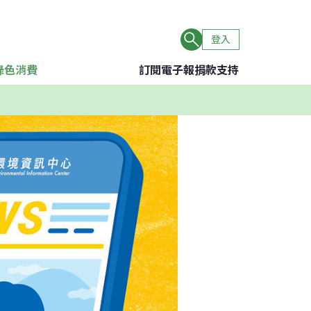
登入
綠色消費
訂閱電子報
捐款支持