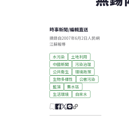
時事新聞
/
編輯直送
摘錄自2007年6月2日人民網
江蘇報導
水污染
土地利用
中國新聞
污染治理
公共衛生
環境政策
生物多樣性
公害污染
藍藻
集水區
生活環境
自來水