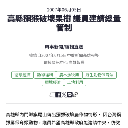
2007年06月05日
高縣獼猴破壞果樹 議員建請總量
管制
時事新聞
/
編輯直送
摘錄自2007年6月5日中廣新聞高雄報導
環境資訊中心
高雄
報導
循環經濟
動物福利
農林漁牧業
野生動物保育法
環境經濟
土地利用
高雄縣內門鄉旗尾山傳出獼猴破壞農作物情形， 因台灣獼
猴屬保育類動物，議員希望高雄縣政府能建請中央，仿傚