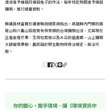
澳洲准予幾個月撲殺兔子的作法，每年特定時間准予撲殺
獼猴，進行總量管制。
縣議員林富寶在議會縣政總質詢指出，高雄縣內門鄉的旗
尾山和六龜山區經常有保育類的台灣獼猴出沒，尤其現在
正值金煌芒果、玉荷包荔枝以及木瓜的盛產期，山上獼猴
大肆破壞果樹，農民礙於野生動物保育法規定，無法可
施。
你的關心，關乎環境—讓《環境資訊中