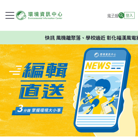
電子報
登入
快訊
風機離聚落、學校過近 彰化福漢風電