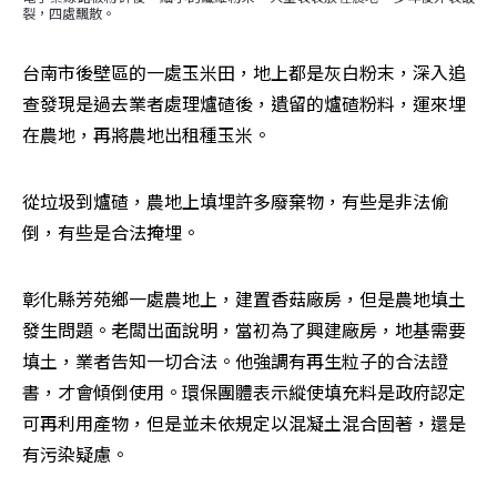
裂，四處飄散。
台南市後壁區的一處玉米田，地上都是灰白粉末，深入追
查發現是過去業者處理爐碴後，遺留的爐碴粉料，運來埋
在農地，再將農地出租種玉米。
從垃圾到爐碴，農地上填埋許多廢棄物，有些是非法偷
倒，有些是合法掩埋。
彰化縣芳苑鄉一處農地上，建置香菇廠房，但是農地填土
發生問題。老闆出面說明，當初為了興建廠房，地基需要
填土，業者告知一切合法。他強調有再生粒子的合法證
書，才會傾倒使用。環保團體表示縱使填充料是政府認定
可再利用產物，但是並未依規定以混凝土混合固著，還是
有污染疑慮。