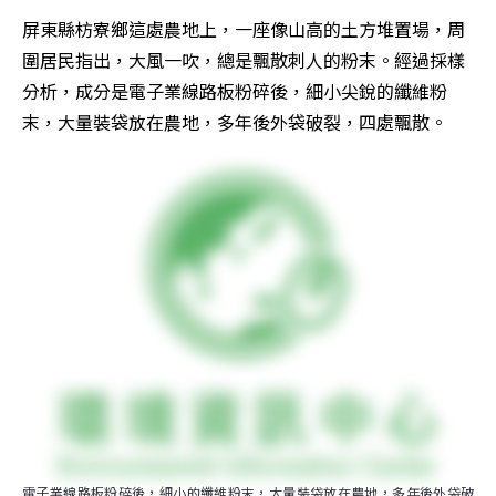
屏東縣枋寮鄉這處農地上，一座像山高的土方堆置場，周
圍居民指出，大風一吹，總是飄散刺人的粉末。經過採樣
分析，成分是電子業線路板粉碎後，細小尖銳的纖維粉
末，大量裝袋放在農地，多年後外袋破裂，四處飄散。
電子業線路板粉碎後，細小的纖維粉末，大量裝袋放在農地，多年後外袋破