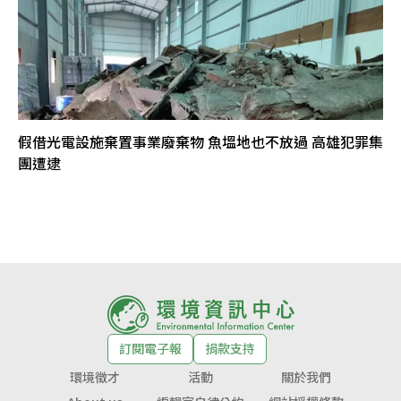
假借光電設施棄置事業廢棄物 魚塭地也不放過 高雄犯罪集
團遭逮
訂閱電子報
捐款支持
環境徵才
活動
關於我們