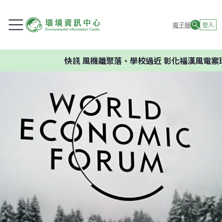
電子報
登入
快訊
風機離聚落、學校過近 彰化福漢風電案環委