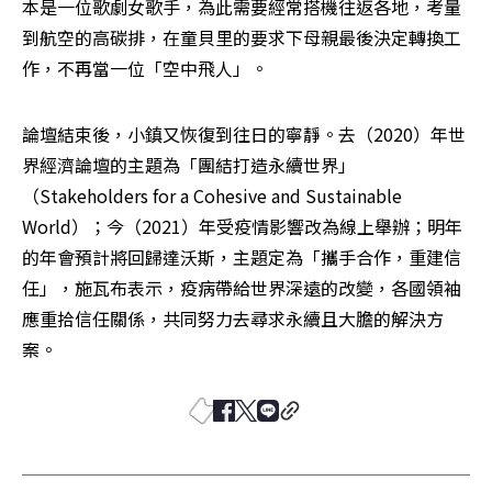
本是一位歌劇女歌手，為此需要經常搭機往返各地，考量
到航空的高碳排，在童貝里的要求下母親最後決定轉換工
作，不再當一位「空中飛人」。
論壇結束後，小鎮又恢復到往日的寧靜。去（2020）年世
界經濟論壇的主題為「團結打造永續世界」
（Stakeholders for a Cohesive and Sustainable 
World）；今（2021）年受疫情影響改為線上舉辦；明年
的年會預計將回歸達沃斯，主題定為「攜手合作，重建信
任」，施瓦布表示，疫病帶給世界深遠的改變，各國領袖
應重拾信任關係，共同努力去尋求永續且大膽的解決方
案。