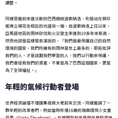
調整。
同樣受邀前來達沃斯的巴西總統波索納洛，則是站在與珍
妮弗立場完全相反的光譜另一端，自波索納洛上任以來，
亞馬遜地區的雨林砍伐和火災發生率達到10多年來新高，
然而他卻是這樣發表演說的，「我們是最保護自己的自然
環境的國家，我們所擁有的雨林是世上最多的，那些批評
我們的人，才是該跟我們學習的人，我們以行動來保護，
我們會拯救我們的資產，不單是為了巴西這個國家，更是
為了全球福祉。」
年輕的氣候行動者登場
世界經濟論壇不僅匯集政商大老前來交流，同樣邀請了一
群年輕的改革者們，例如當時年僅16歲的瑞典環保少女童
貝里（Greta Thunberg），在被問到前來參與世界經濟論