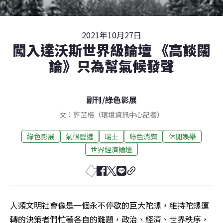
2021年10月27日
闖入達沃斯世界級論壇 《高談闊
論》只為幫氣候發聲
副刊
/
綠色影展
文：許芷榕（環境資訊中心記者）
綠色影展
氣候變遷
瑞士
綠色消費
休閒娛樂
世界經濟論壇
人類文明社會像是一個永不停歇的巨大陀螺，維持陀螺運
轉的決策者們忙著各自的難題，政治、經濟、世界秩序，