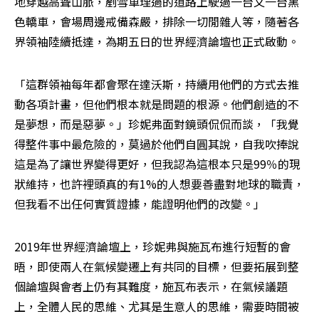
地穿越高聳山脈，剷雪車理過的道路上駛過一台又一台黑
色轎車，會場周邊戒備森嚴，排除一切閒雜人等，隨著各
界領袖陸續抵達，為期五日的世界經濟論壇也正式啟動。
「這群領袖每年都會聚在達沃斯，持續用他們的方式去推
動各項計畫，但他們根本就是問題的根源。他們創造的不
是夢想，而是惡夢。」珍妮弗面對鏡頭侃侃而談，「我覺
得整件事中最危險的，莫過於他們自圓其說，自我吹捧說
這是為了讓世界變得更好，但我認為這根本只是99％的現
狀維持，也許裡頭真的有1%的人想要善盡對地球的職責，
但我看不出任何實質證據，能證明他們的改變。」
2019年世界經濟論壇上，珍妮弗與施瓦布進行短暫的會
晤，即使兩人在氣候變遷上有共同的目標，但要拓展到整
個論壇與會者上仍有其難度，施瓦布表示，在氣候議題
上，全體人民的思維、尤其是生意人的思維，需要時間被