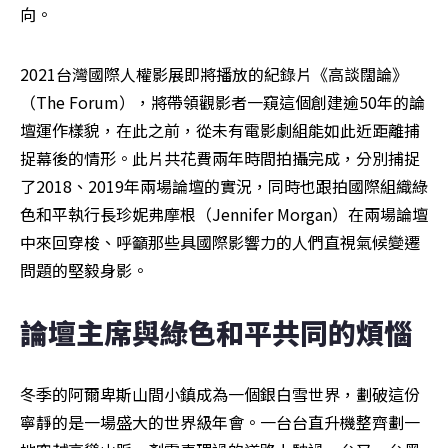
向。
2021台灣國際人權影展即將播放的紀錄片《高談闊論》
（The Forum），將帶領觀影者一窺這個創建逾50年的論
壇運作樣貌，在此之前，從未有電影劇組能如此近距離捕
捉幕後的情形。此片共花費兩年時間拍攝完成，分別捕捉
了2018、2019年兩場論壇的實況，同時也跟拍國際組織綠
色和平執行長珍妮弗摩根（Jennifer Morgan）在兩場論壇
中來回穿梭、呼籲那些具國際影響力的人們直視氣候變遷
問題的堅毅身影。
論壇主席與綠色和平共同的煩惱
冬季的阿爾卑斯山間小鎮成為一個銀白雪世界，劃破這份
寧靜的是一場盛大的世界級年會。一台台直升機整齊劃一