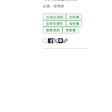
記者
—
廖禹婷
台灣白海豚
流刺網
生物多樣性
海保署
廢棄漁具
漁業署