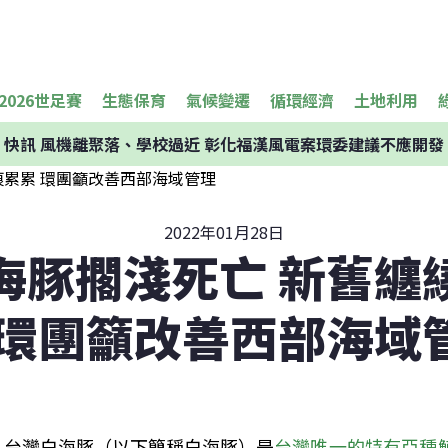
2026世足賽
生態保育
氣候變遷
循環經濟
土地利用
快訊
風機離聚落、學校過近 彰化福漢風電案環委建議不應開發
2022年01月28日
海豚擱淺死亡 新舊纏
 環團籲改善西部海域
台灣白海豚（以下簡稱白海豚）是
台灣唯一的特有亞種