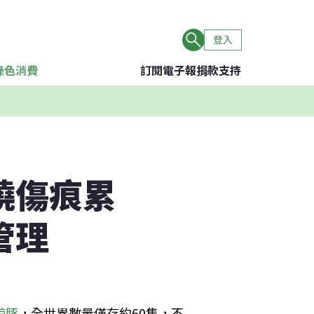
登入
綠色消費
訂閱電子報
捐款支持
繞傷痕累
管理
鯨豚
，全世界數量僅存約60隻，不