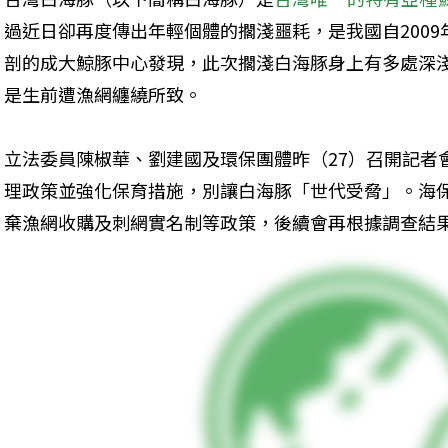
過近日卻再度傳出年輕個體的擱淺噩耗，是我國自2009
剖的成大鯨豚中心發現，此次擱淺白海豚身上有多處深
是生前遭漁網纏繞所致。
立法委員陳椒華、劉建國及環保團體昨（27）召開記者
理政策並強化保育措施，別讓白海豚「世代受脅」。海
棄漁網收購及刺網實名制等政策，後續會再根據調查結