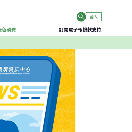
登入
綠色消費
訂閱電子報
捐款支持