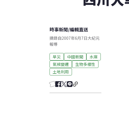
時事新聞
/
編輯直送
摘錄自2007年6月7日大紀元
報導
旱災
中國新聞
水庫
氣候變遷
生物多樣性
土地利用