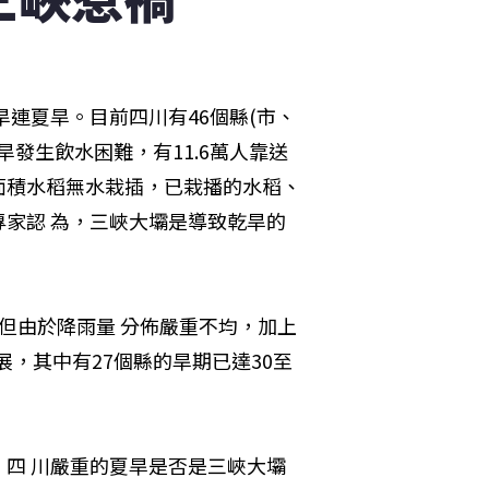
旱連夏旱。目前四川有46個縣(市、
因旱發生飲水困難，有11.6萬人靠送
面積水稻無水栽插，已栽播的水稻、
家認 為，三峽大壩是導致乾旱的
但由於降雨量 分佈嚴重不均，加上
展，其中有27個縣的旱期已達30至
四 川嚴重的夏旱是否是三峽大壩