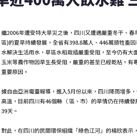
繼2006年遭受特大旱災之後，四川又遭遇嚴重冬干、春
區)的夏旱持續發展，全省有398.8萬人、446萬頭牲畜
水解決生活用水，旱區水稻栽插嚴重受阻，至今仍有大
玉米等農作物因旱生長受阻，嚴重的甚至已經乾枯。有專
重要原因。
據自由亞洲電臺報導，進入5月份以來，四川降雨增多，
高溫，目前四川有46個縣（ 區、市）的旱情仍在持續發
39天。
對此，在四川的民間環保組織「綠色江河」的楊欣表示，