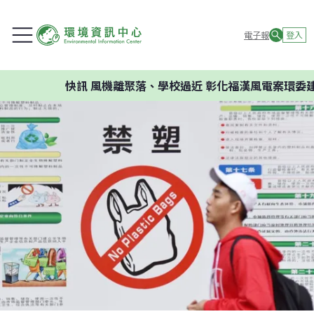
電子報
登入
快訊
風機離聚落、學校過近 彰化福漢風電案環委建議不應