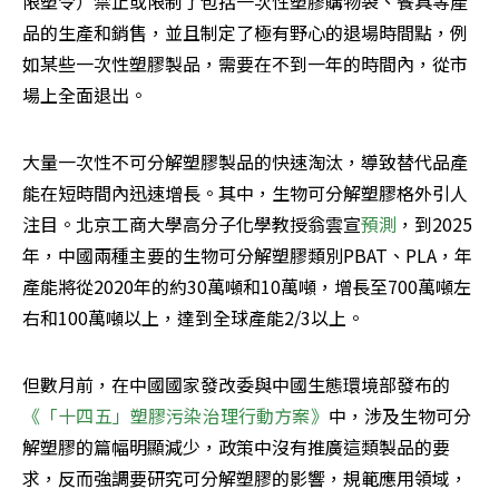
限塑令）禁止或限制了包括一次性塑膠購物袋、餐具等產
品的生產和銷售，並且制定了極有野心的退場時間點，例
如某些一次性塑膠製品，需要在不到一年的時間內，從市
場上全面退出。
大量一次性不可分解塑膠製品的快速淘汰，導致替代品產
能在短時間內迅速增長。其中，生物可分解塑膠格外引人
注目。北京工商大學高分子化學教授翁雲宣
預測
，到2025
年，中國兩種主要的生物可分解塑膠類別PBAT、PLA，年
產能將從2020年的約30萬噸和10萬噸，增長至700萬噸左
右和100萬噸以上，達到全球產能2/3以上。
但數月前，在中國國家發改委與中國生態環境部發布的
《「十四五」塑膠污染治理行動方案》
中，涉及生物可分
解塑膠的篇幅明顯減少，政策中沒有推廣這類製品的要
求，反而強調要研究可分解塑膠的影響，規範應用領域，