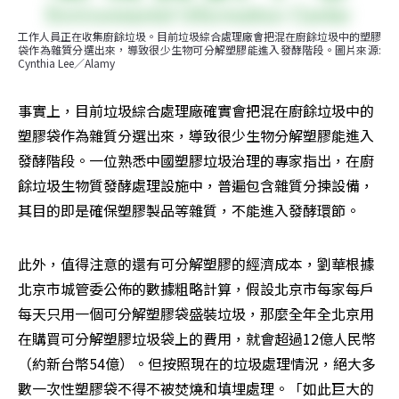
工作人員正在收集廚餘垃圾。目前垃圾綜合處理廠會把混在廚餘垃圾中的塑膠
袋作為雜質分選出來，導致很少生物可分解塑膠能進入發酵階段。圖片來源: 
Cynthia Lee／Alamy
事實上，目前垃圾綜合處理廠確實會把混在廚餘垃圾中的
塑膠袋作為雜質分選出來，導致很少生物分解塑膠能進入
發酵階段。一位熟悉中國塑膠垃圾治理的專家指出，在廚
餘垃圾生物質發酵處理設施中，普遍包含雜質分揀設備，
其目的即是確保塑膠製品等雜質，不能進入發酵環節。
此外，值得注意的還有可分解塑膠的經濟成本，劉華根據
北京市城管委公佈的數據粗略計算，假設北京市每家每戶
每天只用一個可分解塑膠袋盛裝垃圾，那麼全年全北京用
在購買可分解塑膠垃圾袋上的費用，就會超過12億人民幣
（約新台幣54億）。但按照現在的垃圾處理情況，絕大多
數一次性塑膠袋不得不被焚燒和填埋處理。「如此巨大的