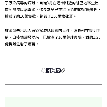
了感染病毒的病雞。自從3月在達卡附近的薩巴地區查出
首例禽流感病毒後，迄今當局已在12個區的62家農場裡，
撲殺了約16萬隻雞，銷毀了150萬枚雞蛋。
該國尚未出現人感染禽流感病毒的事件。漁牧部在聲明中
稱，自疫情爆發以來，已檢查了10萬餘座農場，對約1.25
億隻雞注射了疫苗。 
