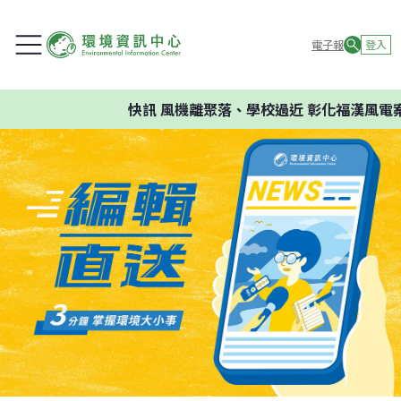
電子報
登入
快訊
風機離聚落、學校過近 彰化福漢風電案