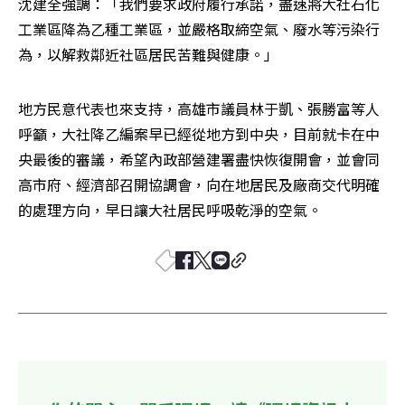
沈建全強調：「我們要求政府履行承諾，盡速將大社石化
工業區降為乙種工業區，並嚴格取締空氣、廢水等污染行
為，以解救鄰近社區居民苦難與健康。」
地方民意代表也來支持，高雄市議員林于凱、張勝富等人
呼籲，大社降乙編案早已經從地方到中央，目前就卡在中
央最後的審議，希望內政部營建署盡快恢復開會，並會同
高市府、經濟部召開協調會，向在地居民及廠商交代明確
的處理方向，早日讓大社居民呼吸乾淨的空氣。