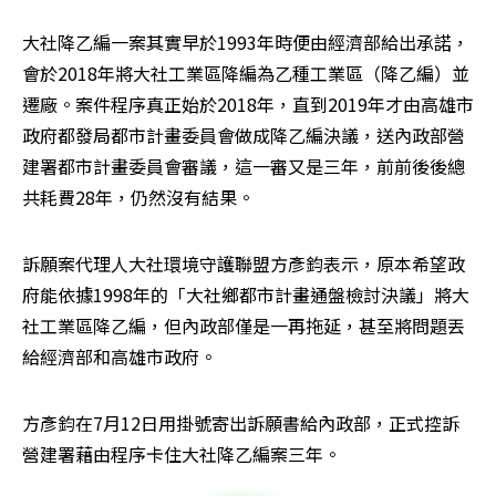
大社降乙編一案其實早於1993年時便由經濟部給出承諾，
會於2018年將大社工業區降編為乙種工業區（降乙編）並
遷廠。案件程序真正始於2018年，直到2019年才由高雄市
政府都發局都市計畫委員會做成降乙編決議，送內政部營
建署都市計畫委員會審議，這一審又是三年，前前後後總
共耗費28年，仍然沒有結果。
訴願案代理人大社環境守護聯盟方彥鈞表示，原本希望政
府能依據1998年的「大社鄉都市計畫通盤檢討決議」將大
社工業區降乙編，但內政部僅是一再拖延，甚至將問題丟
給經濟部和高雄市政府。
方彥鈞在7月12日用掛號寄出訴願書給內政部，正式控訴
營建署藉由程序卡住大社降乙編案三年。 