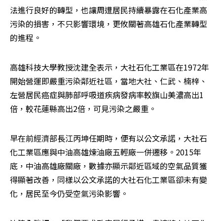
法進行良好的轉型，也讓周遭居民持續暴露在石化產業高
污染的損害，不只影響環境，更攸關著高雄石化產業轉型
的進程。
高雄科技大學教授沈建全表示，大社石化工業區在1972年
開始營運即嚴重污染鄰近社區，當地大社、仁武、楠梓、
左營居民癌症與肺部呼吸道疾病發病率較旗山美濃高出1
倍，較花蓮縣高出2倍，可見污染之嚴重。
早在前經濟部長江丙坤任期時，便有以公文承諾，大社石
化工業區應與中油高雄煉油廠五輕廠一併遷移。2015年
底，中油高雄廠關廠，數據亦顯示鄰近區域的空氣品質獲
得顯著改善，同樣以公文承諾的大社石化工業區卻未有變
化，居民至今仍受空氣污染影響。