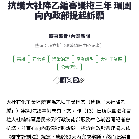
抗議大社降乙編審議拖三年 環團
向內政部提起訴願
時事新聞
/
台灣新聞
整理：陳立炘（環境資訊中心記者）
高雄
石化業
污染治理
產業轉型
大社工業區
公害污染
大社石化工業區變更為乙種工業區案（簡稱「大社降乙
編」）案耗時28年仍未有下文，昨（13）日環保團體和高
雄大社楠梓區居民來到行政院南部服務中心前召開記者會
抗議，並宣布向內政部提起訴願，控訴內政部營建署未依
《都市計劃法》規定，應於60天內完成審議，然而此案自