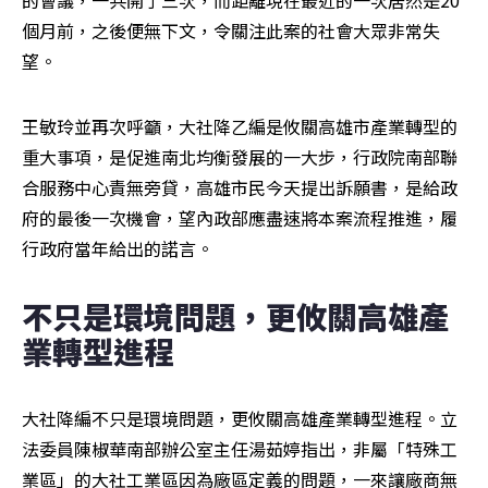
的會議，一共開了三次，而距離現在最近的一次居然是20
個月前，之後便無下文，令關注此案的社會大眾非常失
望。
王敏玲並再次呼籲，大社降乙編是攸關高雄市產業轉型的
重大事項，是促進南北均衡發展的一大步，行政院南部聯
合服務中心責無旁貸，高雄市民今天提出訴願書，是給政
府的最後一次機會，望內政部應盡速將本案流程推進，履
行政府當年給出的諾言。
不只是環境問題，更攸關高雄產
業轉型進程
大社降編不只是環境問題，更攸關高雄產業轉型進程。立
法委員陳椒華南部辦公室主任湯茹婷指出，非屬「特殊工
業區」的大社工業區因為廠區定義的問題，一來讓廠商無