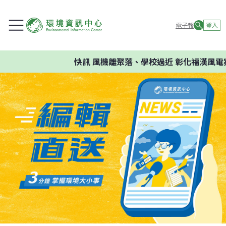
電子報
登入
快訊
風機離聚落、學校過近 彰化福漢風電