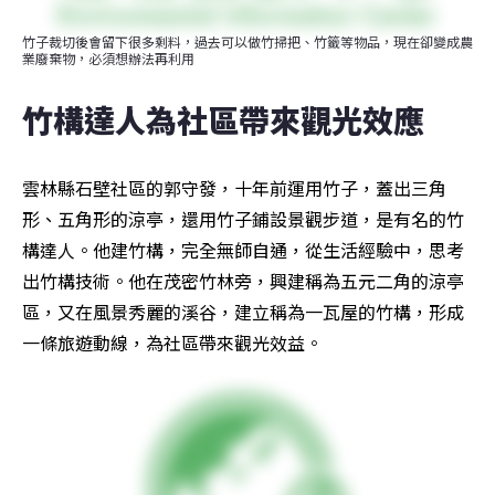
竹子裁切後會留下很多剩料，過去可以做竹掃把、竹籤等物品，現在卻變成農
業廢棄物，必須想辦法再利用
竹構達人為社區帶來觀光效應
雲林縣石壁社區的郭守發，十年前運用竹子，蓋出三角
形、五角形的涼亭，還用竹子鋪設景觀步道，是有名的竹
構達人。他建竹構，完全無師自通，從生活經驗中，思考
出竹構技術。他在茂密竹林旁，興建稱為五元二角的涼亭
區，又在風景秀麗的溪谷，建立稱為一瓦屋的竹構，形成
一條旅遊動線，為社區帶來觀光效益。