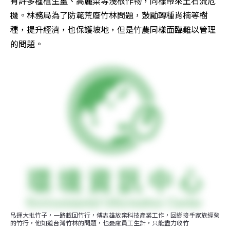
有許多種植生薑、高麗菜等淺根作物，同樣帶來土石流危
機。林務局為了防範荒廢竹林問題，鼓勵轉種肖楠等樹
種，提升經濟，也保護坡地，但是竹農同樣面臨難以管理
的問題。
吊運大批竹子，一路載回竹行，傅志雄放棄科技產業工作，回鄉接手家族經營
的竹行，他知道台灣竹林的問題，也憂慮員工生計，只能盡力收竹