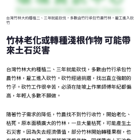
台灣竹林大約種植二、三年就能砍伐，多數由竹行承包竹農竹林，雇工進入砍
竹
竹林老化或轉種淺根作物 可能帶
來土石災害
台灣竹林大約種植二、三年就能砍伐，多數由竹行承包竹
農竹林，雇工進入砍竹。砍竹經過挑選，找出直立強韌的
竹子。砍竹工作很辛苦，必須在陡坡上作業師傅年紀都偏
高，年輕人多數不願做。
隨著竹子需求的降低，竹農找不到竹行收竹，開始老化、
枯死。原本面積廣大的竹林，一旦大量枯死，可能產生土
石災害。因為失去經濟價值，部分竹林開始轉種果樹，也