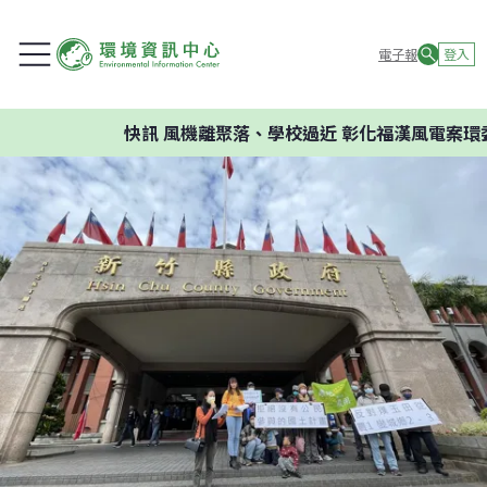
電子報
登入
快訊
風機離聚落、學校過近 彰化福漢風電案環委建議