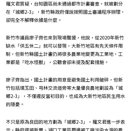
羅文君質疑，台知園區尚未通過都市計畫審查，就被劃分
在「城鄉2-3」，新竹縣政府僅說按照國土審議程序辦理，
卻完全不解釋依據是什麼。
新竹市議員廖子齊也來到現場聲援，他說，從2020年新竹
缺水「供五休二」就可以發現，大新竹地區有先天條件限
制，但新竹縣國土計畫仍將很多農業地變更為工業地，工
業都是「吃水怪獸」，公聽會卻未提及配套措施。
廖子齊指出，國土計畫的用意是避免國土利用破碎，但新
竹包括璞玉田、芎林交流道旁等大量優良農地劃設為「城
鄉2-3」，不僅違反當初目的，也成為大新竹地區民生用水
的隱憂。
不只是原為良田的地方劃為「城鄉2-3」，羅文君進一步表
示，縣府還將新豐、湖口工業區周邊被工廠污染水源的農