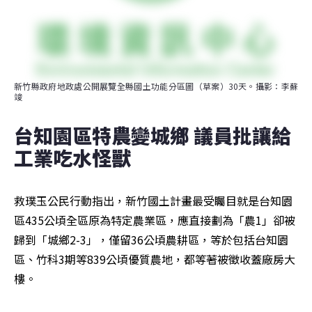
新竹縣政府地政處公開展覽全縣國土功能分區圖（草案）30天。攝影：李蘇
竣
台知園區特農變城鄉 議員批讓給
工業吃水怪獸
救璞玉公民行動指出，新竹國土計畫最受矚目就是台知園
區435公頃全區原為特定農業區，應直接劃為「農1」卻被
歸到「城鄉2-3」，僅留36公頃農耕區，等於包括台知園
區、竹科3期等839公頃優質農地，都等著被徵收蓋廠房大
樓。