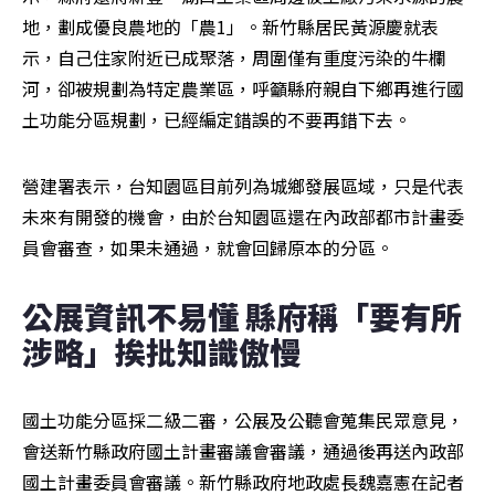
地，劃成優良農地的「農1」。新竹縣居民黃源慶就表
示，自己住家附近已成聚落，周圍僅有重度污染的牛欄
河，卻被規劃為特定農業區，呼籲縣府親自下鄉再進行國
土功能分區規劃，已經編定錯誤的不要再錯下去。
營建署表示，台知園區目前列為城鄉發展區域，只是代表
未來有開發的機會，由於台知園區還在內政部都市計畫委
員會審查，如果未通過，就會回歸原本的分區。
公展資訊不易懂 縣府稱「要有所
涉略」挨批知識傲慢
國土功能分區採二級二審，公展及公聽會蒐集民眾意見，
會送新竹縣政府國土計畫審議會審議，通過後再送內政部
國土計畫委員會審議。新竹縣政府地政處長魏嘉憲在記者