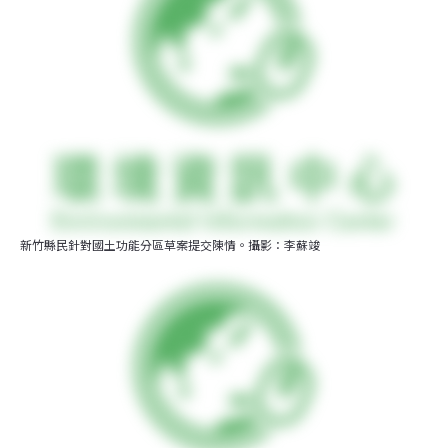
新竹縣民針對國土功能分區草案提交陳情。攝影：李蘇竣