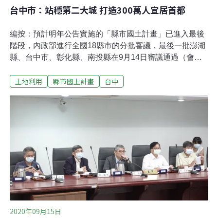
台中市：站穩第二大城 打造300萬人宜居首都
編按：預計明年公告實施的「縣市國土計畫」已進入最後
階段，內政部進行全國18縣市的分批審議，最後一批澎湖
縣、台中市、彰化縣、南投縣在9月14日審議通過（會議
報導），18縣市已全數過關。《環境資訊中心》秉持第一
土地利用
縣市國土計畫
台中
線採訪，除大會報導外，還將針對縣市特色、會議上的爭
點與計畫全貌，為讀者帶來單一縣市的盤點和總結。台中
市近年來發展快速，2017年以人口超越高雄市，成為我國
第二大行政區，目前總人口已超過281萬人，台中市國土
計畫（草案）預估2036年將破300萬人。隨著外來人口持
續移入，產業用地及住商用地的需求量大增，郊區農地紛
紛面臨開發壓力，如何有秩序的規劃未來25年的都市發
展，成了台中市國土計畫的重要任務。三大核心、六大策
略 搶「宜居首都」稱號台中市國土計畫（草案）朝向三大
核心發展，分別為原台中市的「中部都會核心」、豐原地
區的「山城核心」以及，以台中港與台中機場周邊的清
水、沙鹿、梧棲串聯而成的「雙港核
2020年09月15日