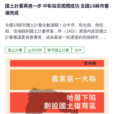
國土計畫再進一步 中彰投澎闖關成功 全國18縣市審
議完成
全國18縣市國土計畫全數過關！台中市、彰化縣、南投
縣、澎湖縣的國土計畫草案，昨（14日）通過內政部國土
計畫審議委員會審查，成為最後一批通過的四個縣市，意
味著「制定未來國土使用秩序」再往前一步。營建署副署
國土計畫
土地利用
縣市國土計畫
台中
長陳繼鳴表示，目前18個縣市的國土計畫草案皆已原則通
過國土審議委員會審查，委員有給予修改建議，「最快年
底前就會一併公告實施。」《國土法》原訂縣市國土計畫
應於2020年4月底前完成公告，卻因作業時程延宕，立法
院緊急修法延後一年。內政部從7月起密集審查18縣市國
土計畫草案，其中17縣市一次過關，僅澎湖縣遭退回一
次，釐清「農變建」等問題後，亦於昨日通過。澎湖：因
地制宜 「農變建」歷史難題有解由於「農變建」歷史難
題，澎湖縣國土計畫（草案）一度卡關，成為18縣市唯一
遭退回專案小組的縣市。修正後，14日再度送入國審大
會，終於達成大方向共識，獲得通過。