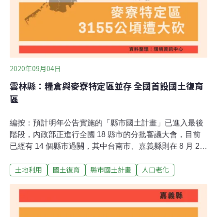
2020年09月04日
雲林縣：糧倉與麥寮特定區並存 全國首設國土復育
區
編按：預計明年公告實施的「縣市國土計畫」已進入最後
階段，內政部正進行全國 18 縣市的分批審議大會，目前
已經有 14 個縣市過關，其中台南市、嘉義縣則在 8 月 25
日與雲林縣一同審議通過（會議報導）。《環境資訊中
土地利用
國土復育
縣市國土計畫
人口老化
心》秉持第一線採訪，除大會報導外，還將針對縣市特
色、會議上的爭點與計畫全貌，為讀者帶來單一縣市的盤
點和總結。雲林縣是台灣重要的糧倉，生產稻米、甘薯、
花生、蔬菜及甘蔗等作物之外，近年來農林漁牧產值高居
全台之冠。雲林縣國土計畫（草案），留下7萬9893公頃