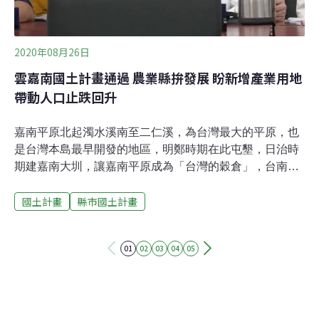
會中也有委員再次強調人文、生態都應納入鄉村地區整體
規劃。台南市府承諾會再將「文化發展」寫入
2020年08月26日
雲嘉南國土計畫通過 農業縣拚發展 盼新增產業用地
帶動人口止跌回升
嘉南平原北起濁水溪南至二仁溪，為台灣最大的平原，也
是台灣本島最早開發的地區，明鄭時期在此屯墾，日治時
期建嘉南大圳，讓嘉南平原成為「台灣的穀倉」，台南、
雲林、嘉義至今仍是台灣農耕土地面積前三名的縣市。雲
國土計畫
縣市國土計畫
嘉南以農業為主，卻面臨人口外移，總人口數近年來持續
下降，內政部昨（25日）審查雲林、嘉義、台南三縣市國
土計畫草案，三縣市都期盼透過產業發展，讓人口止跌回
01
02
03
04
05
升，台南市及嘉義縣預估2036年的計畫人口要成長12萬人
及5萬人，而雲林則估人口持平。國土計畫審議委員會同
意三縣市的國土計畫草案規劃，仍要求台南市必須檢討現
有都市計畫的計畫人口過高；嘉義縣提出新增東石鄉、番