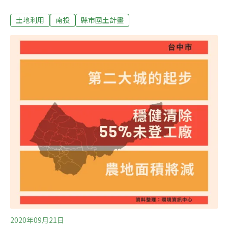
報導），18縣市已全數過關。《環境資訊中心》秉持第一
土地利用
南投
縣市國土計畫
線採訪，除大會報導外，還將針對縣市特色、會議上的爭
點與計畫全貌，為讀者帶來單一縣市的盤點和總結。南投
是僅次於花蓮的第二大縣份，全縣不靠海、85.7%為山
地，擁有豐富的林地與觀光資源，全縣面積約420公頃，
在國土功能分區劃設上，國土保育區便劃設了302公頃。
目前總人口為49萬7000人，根據南投縣國土計畫（草
案），預估2036年人口會落在52萬人。三大空間軸帶 新
增住商 目標「花園城市」中低密度開發南投縣政府規劃未
來發展「幸福田園」、「國際觀光」、「生態旅遊」三大
空間軸帶，預估人口將達52萬人。在新增城鄉發展用地總
量上，住商用地擬新增475公頃、二級產業用地351公頃、
三級產業（觀光）用地
2020年09月21日