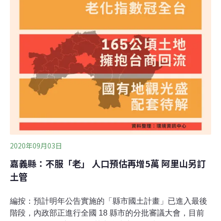
的宜維護農地。面對長年人口外移與老化，雲林縣計畫人
口將由目前的68.6萬人略減為68萬。然而，雲林縣卻預計
開發4833公頃土地，作為未來產業與住商發展之用，今年
3月提報專案小組審查時，已遭質疑開發面積超過實際需
求，尤其是高達3155公頃的新訂麥寮特定區。
2020年09月03日
嘉義縣：不服「老」 人口預估再增5萬 阿里山另訂
土管
編按：預計明年公告實施的「縣市國土計畫」已進入最後
階段，內政部正進行全國 18 縣市的分批審議大會，目前