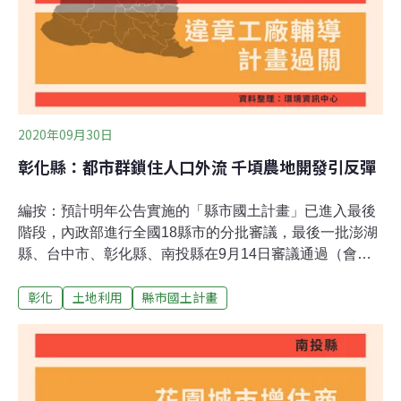
2020年09月30日
彰化縣：都市群鎖住人口外流 千頃農地開發引反彈
編按：預計明年公告實施的「縣市國土計畫」已進入最後
階段，內政部進行全國18縣市的分批審議，最後一批澎湖
縣、台中市、彰化縣、南投縣在9月14日審議通過（會議
報導），18縣市已全數過關。《環境資訊中心》秉持第一
彰化
土地利用
縣市國土計畫
線採訪，除大會報導外，還將針對縣市特色、會議上的爭
點與計畫全貌，為讀者帶來單一縣市的盤點和總結。彰化
縣地勢低平、多農地，近幾年卻逐漸成為違章工廠重災
區，大批農地轉為工廠，衍生出農地破碎、水土污染等問
題。此外，縣府為了止血人口外流，規劃多起開發案，五