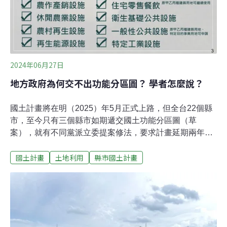
2024年06月27日
地方政府為何交不出功能分區圖？ 學者怎麼說？
國土計畫將在明（2025）年5月正式上路，但全台22個縣
市，至今只有三個縣市如期遞交國土功能分區圖（草
案），就有不同黨派立委提案修法，要求計畫延期兩年，
以免「違法」。事實上，《國土計畫法》早在2016年5月
國土計畫
土地利用
縣市國土計畫
實施，並公布三個階段的規劃時程，縣市功能分區圖為三
部曲的最終篇章。2020年的縣市國土計畫，地方政府就曾
反映無法在限期前完成草案，其劃設作業期已修法延期一
次，今地方政府卻再以相同理由要求延期。到底為何多年
來都交不出功課？地方政府的疑慮是什麼？研究及協助推
動國土計畫的學者又觀察到什麼現象？農業縣反彈大 要求