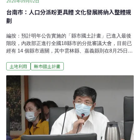
2020年09月02日
台南市：人口分派盼更具體 文化發展將納入整體規
劃
編按：預計明年公告實施的「縣市國土計畫」已進入最後
階段，內政部正進行全國18縣市的分批審議大會，目前已
經有 14 個縣市過關，其中雲林縣、嘉義縣則在8月25日與
台南市一同審議通過（會議報導）。《環境資訊中心》秉
土地利用
縣市國土計畫
持第一線採訪，除大會報導外，還將針對縣市特色、會議
上的爭點與計畫全貌，為讀者帶來單一縣市的盤點和總
結。台南市國土計畫（草案）將「台南宜居城」作為發展
構想，以縫合都市與非都市之間落差為目標。為了擴大城
鄉發展，綠能產業園區、番仔寮農場、台灣三部曲歷史文
化區BOT案皆被納入重大計畫。而大會中重新檢討的人口
總量指導，審查委員認為仍不夠清楚。目前依照《國土計
畫法》指導，並未設有歷史文化資產的劃分條件。不過台
南文化價值與潛力極高，在小組審查中，便有委員提到是
否可以「歷史文化」為考量將黑水溝劃入國土保育區；大