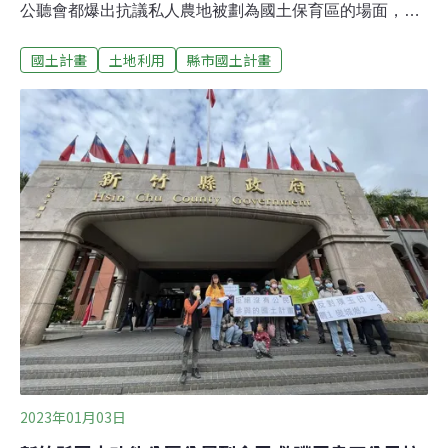
公聽會都爆出抗議私人農地被劃為國土保育區的場面，農
民捍衛自身土地使用權益，新北市政府甚至決定暫緩國土
國土計畫
土地利用
縣市國土計畫
計畫審議進度，持續蒐集民間意見。內政部營建署組長蘇
崇哲今（9日）受訪掛保證，民眾既有權益不受影響。他
指出，國土保育區是依據現行區域計畫劃設，土地使用限
制也是延續現有法規。而「國土計畫土地使用管制規則」
還在草案階段，預計會在今年通過，成為新制國土計畫的
土地使用管制規定。避免零星開發破壞環境 國土計畫劃設
四大功能分區國土計畫將在2025年取代現行區域計畫，目
標透過全面調查強化國土空間規劃，以國土保育地區、海
洋資源地區、農業發展地區、城鄉發展地區四大功能分
區，避免零星開發破壞農業及自然環境。自2018年全國國
土計畫公告、2021年縣市國土計畫實施，國土計畫目前轉
軌進行到第三階段，地方政府須製作國
2023年01月03日