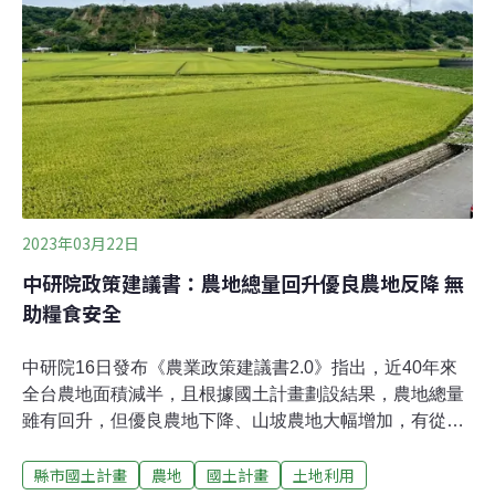
中央增撥農政資源《國土計畫法》2016年實施，根據該法
第45條規劃，將會分成三個階段執行，首先由內政部訂出
中央層級的「全國國土計畫」；接下來，各縣市政府會訂
出地方層級的「縣市國土計畫」；最終階段則是由縣市政
府劃設「國土功能分區」。
2023年03月22日
中研院政策建議書：農地總量回升優良農地反降 無
助糧食安全
中研院16日發布《農業政策建議書2.0》指出，近40年來
全台農地面積減半，且根據國土計畫劃設結果，農地總量
雖有回升，但優良農地下降、山坡農地大幅增加，有從平
地移轉至山坡地的趨勢，建議書提醒，如此變化無助糧食
縣市國土計畫
農地
國土計畫
土地利用
安全，且影響生態保育、增加災害風險。內政部則表示，