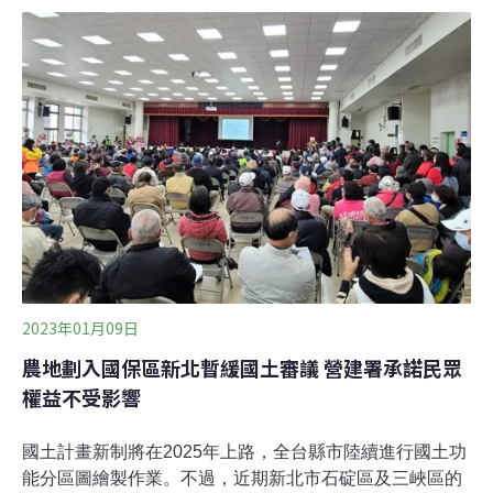
優良農地與山坡農地均是農地，兩者劃設條件不同，並無
互為消長或平地轉坡地或問題。近40年農地減半 中研院發
布《農業政策建議書2.0》中央研究院在《農業政策建議書
2.0》中指出，都市化發展加速優良農地流失，並以內政部
國土利用調查資料指出，近40年來全台農地面積減半，從
1982年126萬公頃，減少至2018年74萬公頃。建議書指
出，為了提升優良農地比例，《國土法》訂有農地管控基
準，儘量將較不適合農用的土地釋出給其他部門。不過據
2020年縣市國土計畫提報結果，全國農地總量雖然增加至
109萬公頃，卻發現農業用地從平地移轉至山坡地。「農
1」優良農地僅
2023年01月09日
農地劃入國保區新北暫緩國土審議 營建署承諾民眾
權益不受影響
國土計畫新制將在2025年上路，全台縣市陸續進行國土功
能分區圖繪製作業。不過，近期新北市石碇區及三峽區的