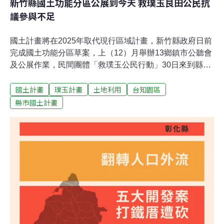
新竹縣國土功能分區公展到今天 救璞玉良田公民抗
議參與不足
國土計畫將在2025年取代現行區域計畫，新竹縣政府日前
完成國土功能分區草案，上（12）月舉辦13鄉鎮市公聽會
及公展作業，民間團體「救璞玉公民行動」30日來到縣府
前陳情，抗議台知園區全區原為特定農業區，卻遭編制為
國土計畫
璞玉計畫
土地利用
台知園區
城鄉發展區，且公聽會皆在上班時間舉行，宣傳不足，民
眾一知半解，要求延長國土計畫功能分區公展1個月，讓
縣市國土計畫
公民有知的權利。縣府表示，公展時間適逢假日延長至
2023年1月3日，民眾陳情一定會答覆當事人，並將回覆公
開至官網。公聽會說明不足 民團：拒絕沒有公民參與的國
土計畫全國國土計畫預計於2025年4月30日正式上路，取
代現行區域計畫。新竹縣政府配合新制，11月底完成全縣
國土功能分區圖（草案）繪製作業，去（2022）年12月在
縣內13鄉鎮市辦理公聽會及公展，30日民間團體「救璞玉
公民行動」來到新竹縣政府前陳情指出，公聽會場次皆在
上班期間舉行，公展資訊未廣傳，許多居民對計畫內容一
知半解。