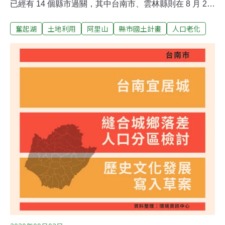
已經有 14 個縣市過關，其中台南市、雲林縣則在 8 月 25
日與嘉義縣一同審議通過（會議報導）。《環境資訊中
奮起湖
土地利用
阿里山
縣市國土計畫
人口老化
心》秉持第一線採訪，除大會報導外，還將針對縣市特
色、會議上的爭點與計畫全貌，為讀者帶來單一縣市的盤
點和總結。1970年代之後，嘉義縣人口呈現負成長，2018
年台灣進入高齡社會，嘉義縣則是目前老化指數最高的縣
市，現有人口約50萬人。嘉義縣國土計畫預期透過大埔美
智慧型工業園區（202公頃）、迎接台商回流的南靖農場
工業園區（90公頃）與公館農場工業園區（75公頃）等建
設，以及水上鄉、番路鄉多項都市計畫，帶起人口和產業
的成長動能。推估2036年的人口將增加到55萬人，2025
年前預計開發208公頃住商用地，以及16處、共計1132公
頃城鄉發展用地。