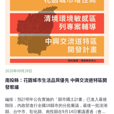
年內預計再闢1569公頃土地，引發在地反對聲浪。人留縣
內 鎖定彰化、員林兩大都市群 翻轉人口流失根據彰化縣國
土計畫（草案），彰化縣以「智慧產業、安居樂業」為發
展定位，在空間布局上，規劃一軸一環雙樞紐，集中發展
彰化、員林兩大都市群，輔以田中、北斗次都市群，以翻
轉人口流失頹勢。2036年計畫人口預估127萬人，與現況
持平。
2020年09月29日
南投縣：花園城市生活品質優先 中興交流道特區開
發惹議
編按：預計明年公告實施的「縣市國土計畫」已進入最後
階段，內政部進行全國18縣市的分批審議，最後一批澎湖
縣、台中市、彰化縣、南投縣在9月14日審議通過（會議