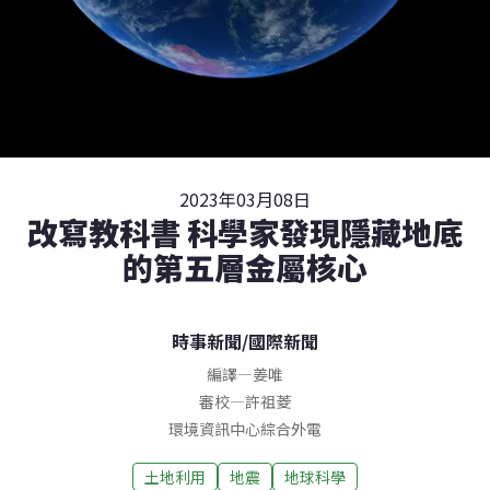
2023年03月08日
改寫教科書 科學家發現隱藏地底
的第五層金屬核心
時事新聞
/
國際新聞
編譯
—
姜唯
審校
—
許祖菱
環境資訊中心綜合外電
土地利用
地震
地球科學