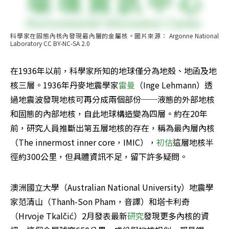
科學家在固態內核內發現最內層的金屬核。圖片來源： Argonne National 
Laboratory CC BY-NC-SA 2.0
在1936年以前，科學家所知的地球僅分為地殼、地函及地
核三層。1936年丹麥地震學家
雷曼
（Inge Lehmann）透
過地震波發現地核可再分成兩個部份──液態的外部地核
和固態的內部地核，自此地球構造變為四層。約在20年
前，研究人員推斷出第五層地核的存在，稱為最內層內核
（The innermost inner core，IMIC），
初估
這層地核半
徑約300公里，但具體資訊不足，留下許多疑問。
澳洲國立大學（Australian National University）地震學
家范清山（Thanh-Son Pham，音譯）和塔卡利奇
（Hrvoje Tkalčić）2月發表最新
研究
發現更多內核的資