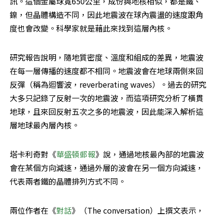
訊。這個金屬球寬650公里，成份與地核相似，都是鐵、
鎳，但晶體構造不同，因此地震波在球內震盪的速度跟角
度也會改變。科學家就是藉此來找到這層內核。
研究報告說明，隨地質密度、溫度和組成的差異，地震波
在每一層傳播的速度都不相同。地震波會在地球兩側來回
反彈（稱為迴響波，reverberating waves）。過去的研究
大多只記錄了反射一次的地震波，而這項研究分析了橫貫
地球，且來回反射五次之多的地震波，因此能深入解析這
層地球最內層內核。
塔卡利奇對《
華盛頓郵報
》說，通過地核最內部的地震波
會在某個方向減速，通過外層的波會在另一個方向減速，
代表兩者鐵的晶體排列方式不同。
兩位作者在《
對話
》（The conversation）上撰文表示，