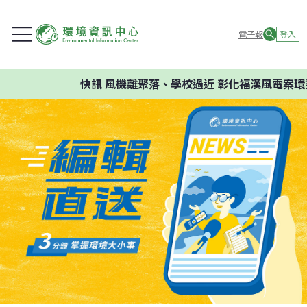
電子報
登入
快訊
風機離聚落、學校過近 彰化福漢風電案環