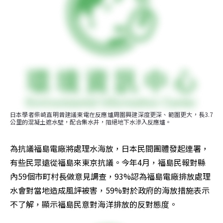
日本學者柴崎直明曾建議東電在反應爐周圍興建深度更深、範圍更大，長3.7
公里的混凝土遮水壁，配合集水井，阻絕地下水滲入反應爐。
為抗議福島電廠將處理水海放，日本民間團體發起連署，
有些民眾遠從福島來東京抗議。今年4月，福島民報對縣
內59個市町村長做意見調查，93%認為福島電廠排放處理
水會對當地造成風評被害，59%對於政府的海放措施表示
不了解，顯示福島民意對海洋排放的反對態度。