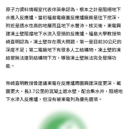
原子力資料情報室代表伴英幸認為，根本之計是阻絕地下
水進入反應爐。當初福島電廠蓋反應爐廠房是往下挖深，
附近是透水性高的地層而且地下水豐沛。核災後，東電興
建凍土壁阻擋地下水流入受損的反應爐。福島大學教授柴
崎直明認為，凍土壁存在兩大問題，第一是目前30公尺的
深度不足；第二電廠地下有很多人工結構物，凍土壁的凍
結管無法達到結構物下方，導致凍土壁無法完全發揮功
能。
柴崎直明教授曾建議東電在反應爐周圍興建深度更深、範
圍更大，長3.7公里的混凝土遮水壁，配合集水井，阻絕地
下水滲入反應爐，但沒有被東電列為優先選項。