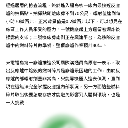
經過層層的檢查流程，終於進入福島核一廠內最接近反應
爐的拍攝點。拍攝點距離廠房不到70公尺，輻射值達到每
小時70微西弗，正常背景值是0.2微西弗以下，可以想見在
廠區工作人員承受的壓力。一號機廠房上方還留著爆炸後
裸露的支架；二號機廠房南側正在興建平台，為移除反應
爐中的燃料碎片做準備，整個廢爐作業預計40年。
東電福島第一廢爐推進公司風險溝通員高原憲一表示，取
出反應爐中熔毀的燃料碎片是廢爐最困難的工作，由於反
應爐內部輻射劑量非常高，只能靠機器人進去偵測，直到
現在還無法完全掌握反應爐內部狀況，另一方面這些燃料
碎片取出後要怎麼存放才能避免影響到人體與環境，也是
一大挑戰。