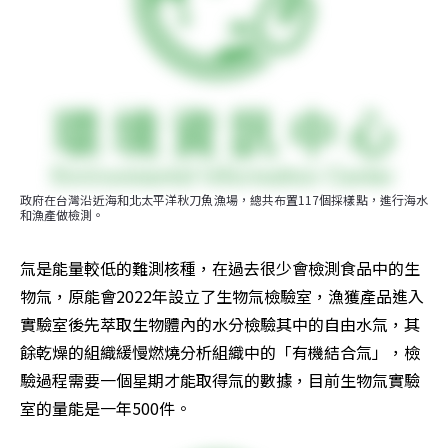
政府在台灣沿近海和北太平洋秋刀魚漁場，總共布置117個採樣點，進行海水
和漁產做檢測。
氚是能量較低的難測核種，在過去很少會檢測食品中的生
物氚，原能會2022年設立了生物氚檢驗室，漁獲產品進入
實驗室後先萃取生物體內的水分檢驗其中的自由水氚，其
餘乾燥的組織緩慢燃燒分析組織中的「有機結合氚」，檢
驗過程需要一個星期才能取得氚的數據，目前生物氚實驗
室的量能是一年500件。