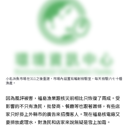
小名浜魚市場在311之後重建，市場內設置有輻射檢驗室，每天檢驗六七十種
漁產。
因為風評被害，福島漁業跟核災前相比只恢復了兩成。受
影響的不只有漁民，批發商、餐廳等也跟著蕭條，有些店
家只好掛上外縣市的廣告來招攬客人。現在福島核電廠又
要排放處理水，對漁民和店家來說無疑是雪上加霜。