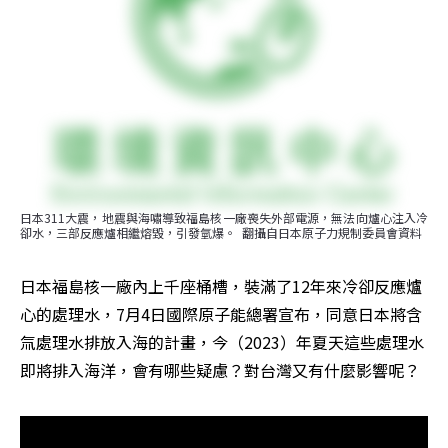
日本311大震，地震與海嘯導致福島核一廠喪失外部電源，無法向爐心注入冷
卻水，三部反應爐相繼熔毀，引發氫爆。  翻攝自日本原子力規制委員會資料
日本福島核一廠內上千座桶槽，裝滿了12年來冷卻反應爐
心的處理水，7月4日國際原子能總署宣布，同意日本將含
氚處理水排放入海的計畫，今（2023）年夏天這些處理水
即將排入海洋，會有哪些疑慮？對台灣又有什麼影響呢？