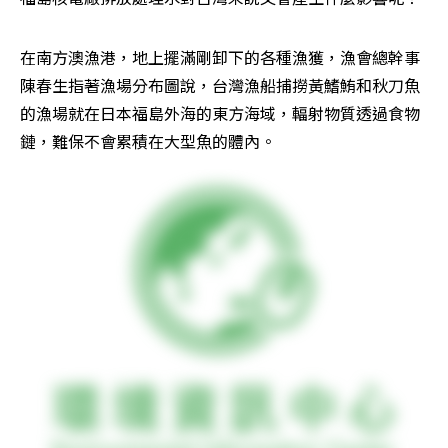
在南方澳漁港，地上擺滿剛卸下的各種漁獲，漁會總幹事
陳春生指著漁場分布圖說，台灣漁船捕撈黃鰭鮪和秋刀魚
的漁場就在日本福島外海的東方海域，輻射物質透過食物
鏈，難保不會累積在大型魚的體內。