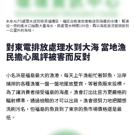
未來ALPS處理水送到檢測儲槽區，確認合格後就會輸送到海邊的水槽，幫浦
從一旁的進水口抽取大量海水，將處理水稀釋100倍，再以海底放流管排放到
一公里外的海域。
對東電排放處理水到大海 當地漁
民擔心風評被害而反對
小名浜是福島最大的漁港，每天上午漁船忙著卸魚，沿岸
捕撈的各種漁獲一盤一盤地擺放整齊，等著魚販來投標。
為了讓消費者接受福島的海產，漁會訂出比官方更嚴格的
輻射標準，通過檢驗的才可以出貨。漁會很努力地把關想
洗刷污名，但福島的魚貨到了東京的魚市場價格還是最
低。