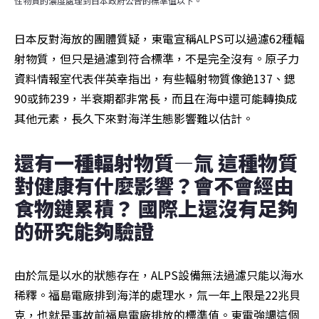
性物質的濃度處理到日本政府公告的標準值以下。
日本反對海放的團體質疑，東電宣稱ALPS可以過濾62種輻
射物質，但只是過濾到符合標準，不是完全沒有。原子力
資料情報室代表伴英幸指出，有些輻射物質像銫137、鍶
90或鈽239，半衰期都非常長，而且在海中還可能轉換成
其他元素，長久下來對海洋生態影響難以估計。
還有一種輻射物質—氚 這種物質
對健康有什麼影響？會不會經由
食物鏈累積？ 國際上還沒有足夠
的研究能夠驗證
由於氚是以水的狀態存在，ALPS設備無法過濾只能以海水
稀釋。福島電廠排到海洋的處理水，氚一年上限是22兆貝
克，也就是事故前福島電廠排放的標準值。東電強調這個