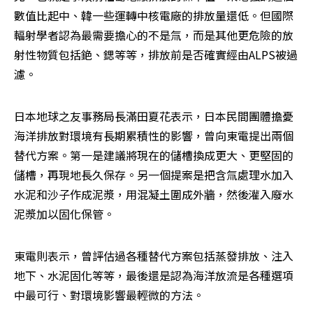
數值比起中、韓一些運轉中核電廠的排放量還低。但國際
輻射學者認為最需要擔心的不是氚，而是其他更危險的放
射性物質包括銫、鍶等等，排放前是否確實經由ALPS被過
濾。
日本地球之友事務局長滿田夏花表示，日本民間團體擔憂
海洋排放對環境有長期累積性的影響，曾向東電提出兩個
替代方案。第一是建議將現在的儲槽換成更大、更堅固的
儲槽，再現地長久保存。另一個提案是把含氚處理水加入
水泥和沙子作成泥漿，用混凝土圍成外牆，然後灌入廢水
泥漿加以固化保管。
東電則表示，曾評估過各種替代方案包括蒸發排放、注入
地下、水泥固化等等，最後還是認為海洋放流是各種選項
中最可行、對環境影響最輕微的方法。