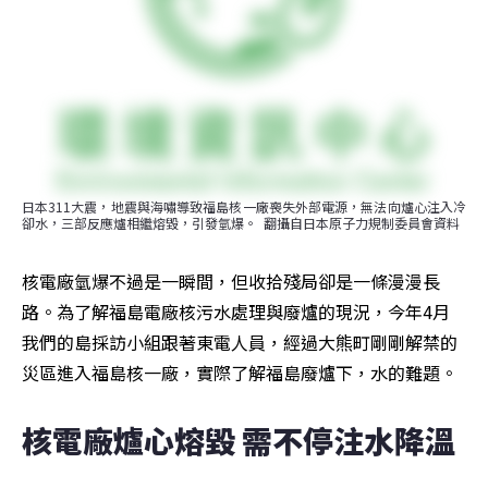
日本311大震，地震與海嘯導致福島核一廠喪失外部電源，無法向爐心注入冷
卻水，三部反應爐相繼熔毀，引發氫爆。  翻攝自日本原子力規制委員會資料
核電廠氫爆不過是一瞬間，但收拾殘局卻是一條漫漫長
路。為了解福島電廠核污水處理與廢爐的現況，今年4月
我們的島採訪小組跟著東電人員，經過大熊町剛剛解禁的
災區進入福島核一廠，實際了解福島廢爐下，水的難題。
核電廠爐心熔毀 需不停注水降溫