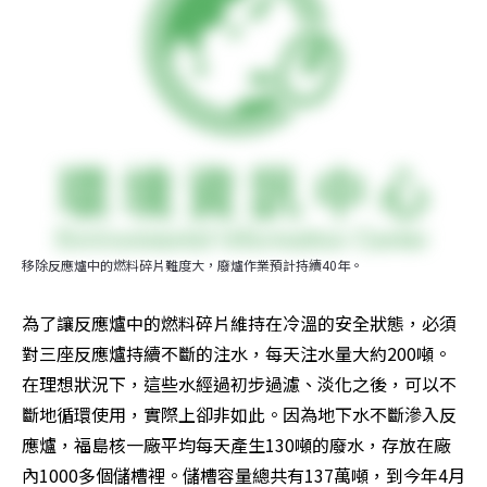
移除反應爐中的燃料碎片難度大，廢爐作業預計持續40年。
為了讓反應爐中的燃料碎片維持在冷溫的安全狀態，必須
對三座反應爐持續不斷的注水，每天注水量大約200噸。
在理想狀況下，這些水經過初步過濾、淡化之後，可以不
斷地循環使用，實際上卻非如此。因為地下水不斷滲入反
應爐，福島核一廠平均每天產生130噸的廢水，存放在廠
內1000多個儲槽裡。儲槽容量總共有137萬噸，到今年4月