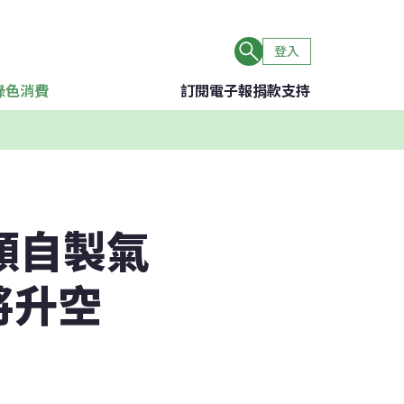
登入
綠色消費
訂閱電子報
捐款支持
顆自製氣
將升空