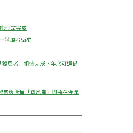
能測試完成
－獵風者衛星
「獵風者」組裝完成，年底可達備
製氣象衛星「獵風者」即將在今年