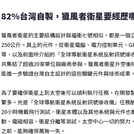
82%台灣自製，獵風者衛星要經歷
獵風者衛星的主要結構設計與福衛七號相似，都是一個
250公斤。其上的元件，從衛星電腦、電力控制單元、G
等，以及前面所介紹的「全球導航衛星系統反射訊號接
共集結了超過20家單位與廠商參與。獵風者衛星升空後
能進一步驗證台灣自主設計的這些關鍵元件與技術成果
為了要確保衛星上到太空後可以順利執行任務，在開發
繁多。光是「全球導航衛星系統反射訊號接收儀」任務
20小時機載飛行測試，衛星本體以及其他系統與元件也
動、電磁相容、衛星分離等測試。太空中心一切的努力
之前，能夠確保萬無一失。