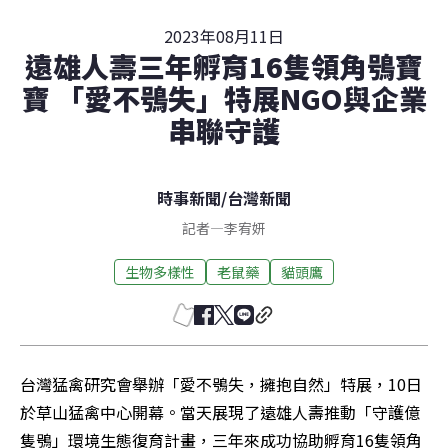
2023年08月11日
遠雄人壽三年孵育16隻領角鴞寶
寶 「愛不鴞失」特展NGO與企業
串聯守護
時事新聞
/
台灣新聞
記者
—
李宥妍
生物多樣性
老鼠藥
貓頭鷹
台灣猛禽研究會舉辦「愛不鴞失，擁抱自然」特展，10日
於草山猛禽中心開幕。當天展現了遠雄人壽推動「守護億
隻鴞」環境生態復育計畫，三年來成功協助孵育16隻領角