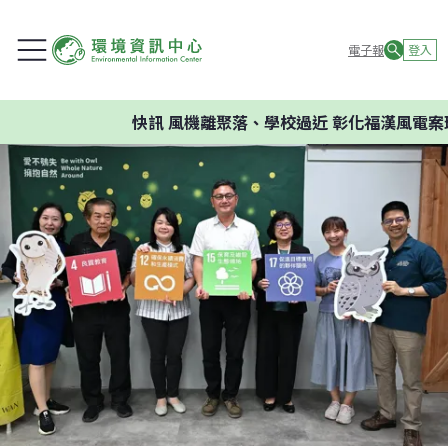
電子報
登入
快訊
風機離聚落、學校過近 彰化福漢風電案環委