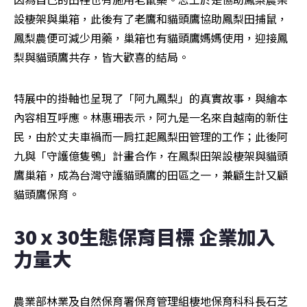
設棲架與巢箱，此後有了老鷹和貓頭鷹協助鳳梨田捕鼠，
鳳梨農便可減少用藥，巢箱也有貓頭鷹媽媽使用，迎接鳳
梨與貓頭鷹共存，皆大歡喜的結局。
特展中的掛軸也呈現了「阿九鳳梨」的真實故事，與繪本
內容相互呼應。林惠珊表示，阿九是一名來自越南的新住
民，由於丈夫車禍而一肩扛起鳳梨田管理的工作；此後阿
九與「守護億隻鴞」計畫合作，在鳳梨田架設棲架與貓頭
鷹巢箱，成為台灣守護貓頭鷹的田區之一，兼顧生計又顧
貓頭鷹保育。
30ｘ30生態保育目標 企業加入
力量大
農業部林業及自然保育署保育管理組棲地保育科科長石芝