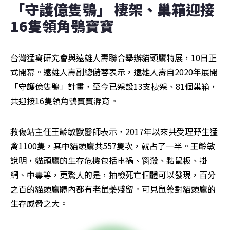
「守護億隻鴞」 棲架、巢箱迎接
16隻領角鴞寶寶
台灣猛禽研究會與遠雄人壽聯合舉辦貓頭鷹特展，10日正
式開幕。遠雄人壽副總儲蓉表示，遠雄人壽自2020年展開
「守護億隻鴞」計畫，至今已架設13支棲架、81個巢箱，
共迎接16隻領角鴞寶寶孵育。
救傷站主任王齡敏獸醫師表示，2017年以來共受理野生猛
禽1100隻，其中貓頭鷹共557隻次，就占了一半。王齡敏
說明，貓頭鷹的生存危機包括車禍、窗殺、黏鼠板、掛
網、中毒等，更驚人的是，抽檢死亡個體可以發現，百分
之百的貓頭鷹體內都有老鼠藥殘留。可見鼠藥對貓頭鷹的
生存威脅之大。