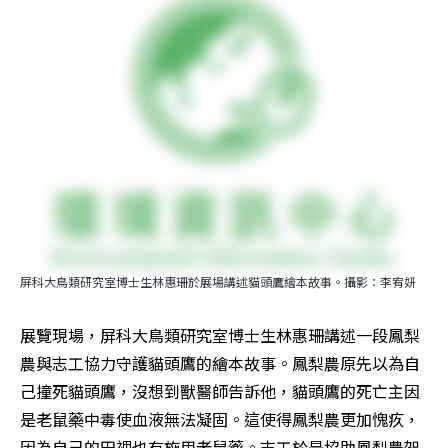
屏科大鳥類研究室博士生林惠珊於展場講述貓頭鷹繪本故事。攝影：李宥妍
展覽現場，屏科大鳥類研究室博士生林惠珊講述一段鳳梨
農與志工協力守護貓頭鷹的繪本故事。鳳梨農原先以為自
己撞死貓頭鷹，沒想到獸醫師告訴他，貓頭鷹的死亡主因
是老鼠藥中毒使血液無法凝固。這使得鳳梨農更加愧疚，
因為自己的田裡也有施用老鼠藥。志工於是協助鳳梨農架