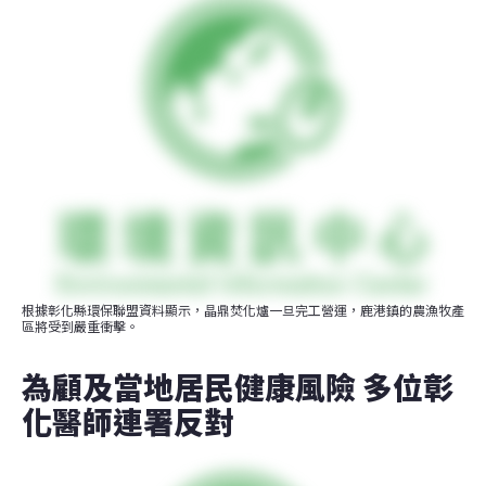
根據彰化縣環保聯盟資料顯示，晶鼎焚化爐一旦完工營運，鹿港鎮的農漁牧產
區將受到嚴重衝擊。
為顧及當地居民健康風險 多位彰
化醫師連署反對