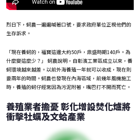
烈日下，蚵農一遍遍喊著口號，要求政府單位正視他們的
生存訴求。
「現在養蚵的，福寶這邊大約50戶，鼎盛時期140戶。為
什麼變這麼少？」 蚵農說明，自彰濱工業區成立以來，養
蚵環境越來越差。以前外海養殖一年就可以收成，現在則
要兩年的時間。蚵農也發現在內海區域，前幾年風機施工
時，養殖的蚵仔經常因為污泥附著，嘴巴打不開而死亡。
養殖業者擔憂 彰化增設焚化爐將
衝擊牡蠣及文蛤產業