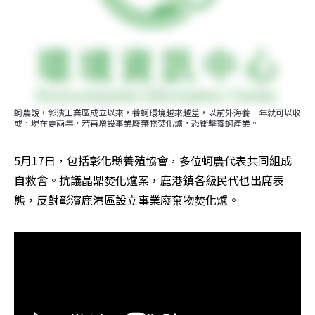
蚵農說，彰濱工業區成立以來，養蚵環境越來越差，以前外海養一年就可以收
成，現在要兩年，若再增設事業廢棄物焚化爐，恐衝擊養蚵產業。
5月17日，包括彰化縣養殖協會，多位蚵農代表共同組成
自救會。抗議晶鼎焚化爐案，鹿港鎮各級民代也出席表
態，反對彰濱鹿港區設立事業廢棄物焚化爐。