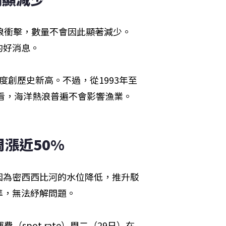
浪衝擊，數量不會因此顯著減少。
的好消息。
創歷史新高。不過，從1993年至
來看，海洋熱浪普遍不會影響漁業。
漲近50%
因為密西西比河的水位降低，推升駁
準，無法紓解問題。
spot rate）周二（29日）在