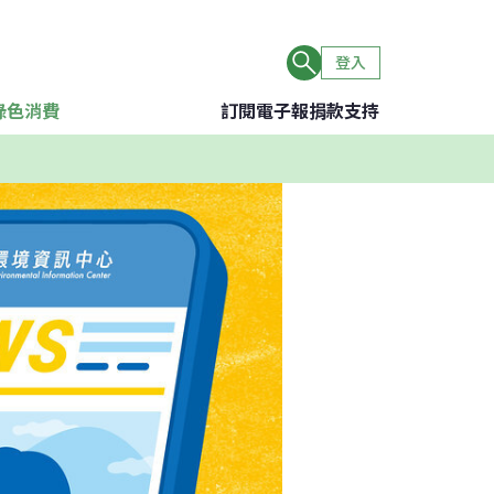
登入
綠色消費
訂閱電子報
捐款支持