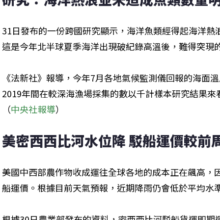
31日發布的一份跨國研究顯示，海洋魚類經得起海洋熱
這是今年北半球夏季海洋出現破紀錄高溫後，難得突現
《法新社》報導，今年7月各地氣候監測儀回報的海面溫度
2019年間在較深海漁場採集的數以千計樣本研究結果
（
中央社報導
）
美密西西比河水位降 駁船運價較前周
美國中西部農作物收成運往全球各地的成本正在飆高，
船運價。根據目前天氣預報，近期降雨仍會低於平均水
根據30日農業部發布的資料，密西西比河駁船貨運即期運費（