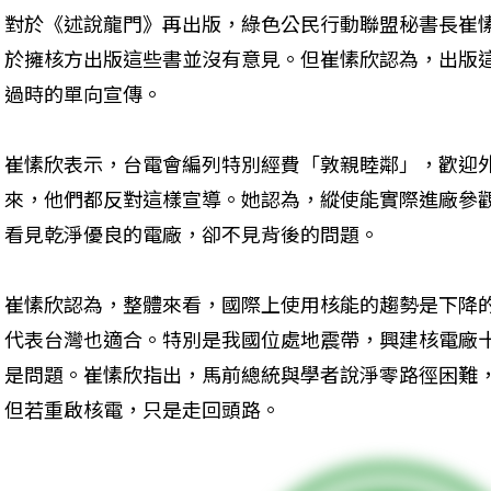
對於《述說龍門》再出版，綠色公民行動聯盟秘書長崔
於擁核方出版這些書並沒有意見。但崔愫欣認為，出版
過時的單向宣傳。
崔愫欣表示，台電會編列特別經費「敦親睦鄰」，歡迎
來，他們都反對這樣宣導。她認為，縱使能實際進廠參
看見乾淨優良的電廠，卻不見背後的問題。
崔愫欣認為，整體來看，國際上使用核能的趨勢是下降
代表台灣也適合。特別是我國位處地震帶，興建核電廠
是問題。崔愫欣指出，馬前總統與學者說淨零路徑困難
但若重啟核電，只是走回頭路。