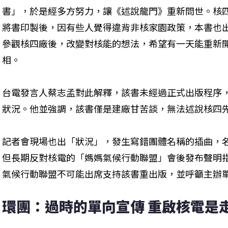
書」，於是經多方努力，讓《述說龍門》重新問世。核
將書印製後，因有些人覺得違背非核家園政策，本書也
參觀核四廠後，改變對核能的想法，希望有一天能重新
相。
台電發言人蔡志孟對此解釋，該書未經過正式出版程序
狀況。他並強調，該書僅是建廠甘苦談，無法述說核四
記者會現場也出「狀況」，發生寫錯團體名稱的插曲，
但長期反對核電的「媽媽氣候行動聯盟」會後發布聲明
氣候行動聯盟不可能出席支持該書重出版，並呼籲主辦
環團：過時的單向宣傳 重啟核電是