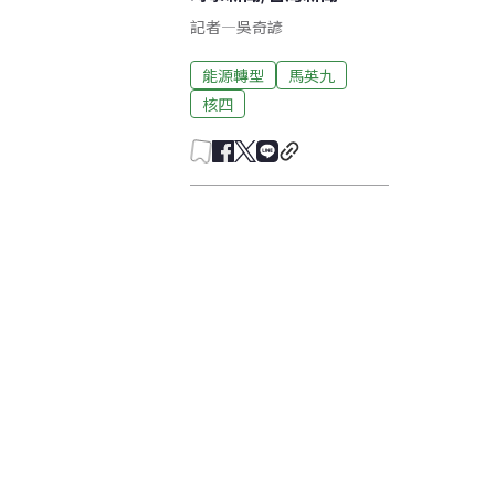
記者
—
吳奇諺
能源轉型
馬英九
核四