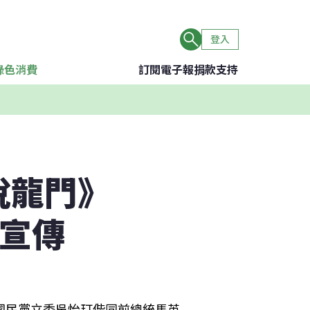
登入
綠色消費
訂閱電子報
捐款支持
說龍門》
向宣傳
國民黨立委吳怡玎偕同前總統馬英