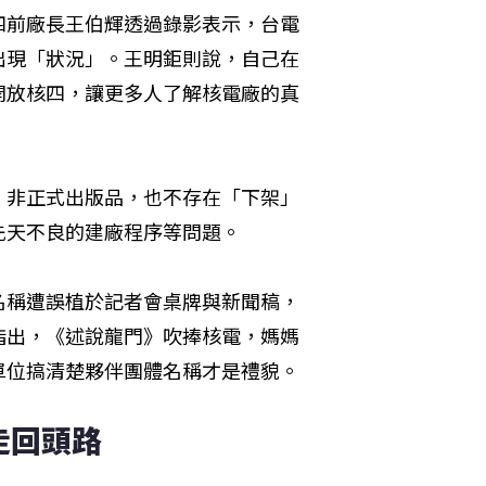
四前廠長王伯輝透過錄影表示，台電
出現「狀況」。王明鉅則說，自己在
開放核四，讓更多人了解核電廠的真
，非正式出版品，也不存在「下架」
先天不良的建廠程序等問題。
名稱遭誤植於記者會桌牌與新聞稿，
指出，《述說龍門》吹捧核電，媽媽
單位搞清楚夥伴團體名稱才是禮貌。
走回頭路