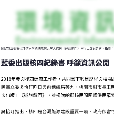
國民黨立委吳怡玎偕同前總統馬英九等人召開《述說龍門》重行出版記者會。攝影：
藍委出版核四紀錄書 呼籲資訊公開
2018年參與核四建廠工作者，共同寫下興建歷程與相
民黨立委吳怡玎昨日與前總統馬英九、桃園市副市長王
次出版」《述說龍門》，並捐贈給挺核民間團體供民眾
吳怡玎指出，核四是台灣能源建設重要一環，政府卻害