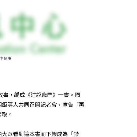
李蘇竣
關故事，編成《述說龍門》一書。國
明鉅等人共同召開記者會，宣告「再
索取。
怕大眾看到這本書而下架成為「禁