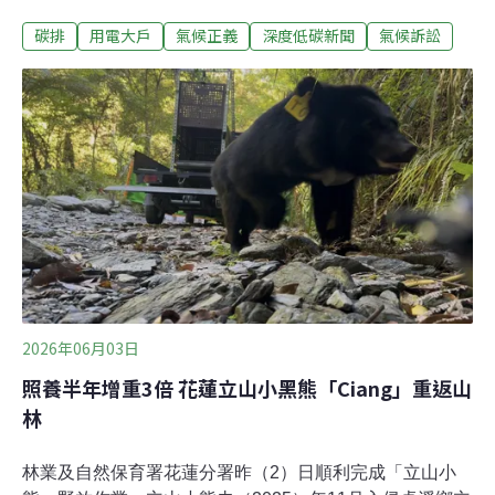
年定期檢討的用電大戶條款。首宗氣候訴訟敗訴 最高行政
碳排
用電大戶
氣候正義
深度低碳新聞
氣候訴訟
法院：人民無公法上請求權俗稱「用電大戶條款」的《再
生能源發展條例》第12條與相關子法於2021年上路，規範
一定契約用電容量業者，需負起使用再生能源責任。根據
經濟部能源局訂定的《一定契約容量以上之電力用戶應設
置再生能源發電設備管理辦法》，電力契約容量達5000瓩
（kW）以上之企業，需於5年內設置10%再生能源裝置容
量，或以儲能設備、購買綠電、繳納代金等方式替代。
2026年06月03日
照養半年增重3倍 花蓮立山小黑熊「Ciang」重返山
林
林業及自然保育署花蓮分署昨（2）日順利完成「立山小