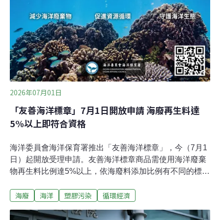
2026年07月01日
「友善海洋標章」7月1日開放申請 海廢再生料達
5%以上即符合資格
海洋委員會海洋保育署推出「友善海洋標章」，今（7月1
日）起開放受理申請。友善海洋標章商品需使用海洋廢棄
物再生料比例達5%以上，依海廢料添加比例有不同的標章
等級。同時海保署也規定，商品上須標示QR Code揭露資
海廢
海洋
塑膠污染
循環經濟
訊，使消費者一目了然海廢再生料的使用情形。聯合國環
境規劃署估計，每年約有1100萬噸塑膠流入海洋，衝擊海
洋環境。為守護海洋生態，並引領國內產業健全接軌國際