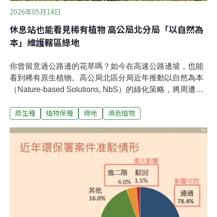
2026年05月14日
休息站也能看見稀有植物 高公局北分局「以自然為
本」維護轄區綠地
你曾留意過公路邊的花草嗎？如今在高速公路邊坡，也能
看到稀有原生植物。高公局北區分局近年推動以自然為本
（Nature-based Solutions, NbS）的綠化策略，將周遭野
地中的原生植物引入轄區道路綠地，不僅提升生物多樣
原生種
植物保種
綠地
瀕危植物
性，也逐步建立低維護的道路景觀。相較於高干擾的草坪
管理模式，原生草地系統應具有良好的碳吸存能力，更有
助於土壤碳累積與長期碳循環，成為兼具生態與氣候調適
效益的綠色基礎設施。營造高多樣性植物棲地 公路綠地有
潛力高速公路局北區養護工程分局木柵工務段副段長羅英
玲表示，高速公路邊坡因安全考量需進行定期維護，過去
多以清整為主，但實務操作發現，適當的干擾反而提供部
分稀有植物生存機會，例如延後春季割草至5月，使綬草
在公路邊坡草地中得以延續並擴大族群數量。高公局北分