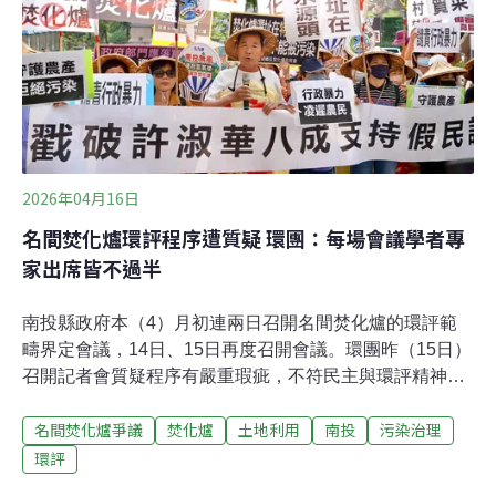
共867件環評案件，其中只有非常少數在一階時被駁回。
排除進二階環評、格式不符、廠商自動撤案等，後續有約
八成會通過環評。「環評制度的問題是，他沒辦法處理自
然資源損失的選址問題。」黃斐悅指出，環境部主責的環
評，目的是降低污染物的排放，關注檢測有無超標，處理
「排出來的壞東西」，是以人類的需求為出發點，與生態
邏輯中避免自然資源消失的概念不一樣
2026年04月16日
名間焚化爐環評程序遭質疑 環團：每場會議學者專
家出席皆不過半
南投縣政府本（4）月初連兩日召開名間焚化爐的環評範
疇界定會議，14日、15日再度召開會議。環團昨（15日）
召開記者會質疑程序有嚴重瑕疵，不符民主與環評精神。
環團指出，近幾次出席會議的委員屈指可數，14日下午甚
名間焚化爐爭議
焚化爐
土地利用
南投
污染治理
至僅有三名委員出席，缺乏跨領域專業審查代表性。此
外，南投縣長許淑華不斷以「八成民意支持」為由推進本
環評
案，但該民調恐有嚴重誤導大眾疑慮。「八成民意支持焚