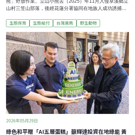
熊」野放作業。立山小熊去（2025）年11月入侵卓溪鄉立
山村三笠山部落，後經花蓮分署協同在地族人成功誘捕，
歷經半年照料與森林野化訓練後，昨日正式野放。部落特
生態保育
生態給付
台灣黑熊
野生動物
別替小熊命名為「Ciang」，象徵對其重返山林的祝福。
族人與花蓮分署協力捕獲黑熊 照料半年進行野放根據花蓮
分署新聞稿，去年11月9日上午花蓮分署接獲三笠山部落
何智超先生通報目擊黑熊抓雞侵擾，立即派遣人員前往勘
查，並設置紅外線照相機監控。當晚花蓮分署在族人的協
助下佈設2組誘捕籠，於21時46分成功捕獲，並將黑熊後
送東部野生動物救傷中心野灣動物醫院檢查個體狀況。花
蓮分署表示，立山小熊去年11月誘捕時，體重僅12.3公
斤，體態消瘦且營養不良，經照養後，健康狀況穩定，體
重已增至37.7公斤，各項健康檢查及行為評估均顯示已具
備野外獨立生存能力。4月份起，開始進行森林野訓場域
實地野外適應訓練，包括自
2026年05月29日
綠色和平贈「AI五層蛋糕」籲輝達投資在地綠能 黃