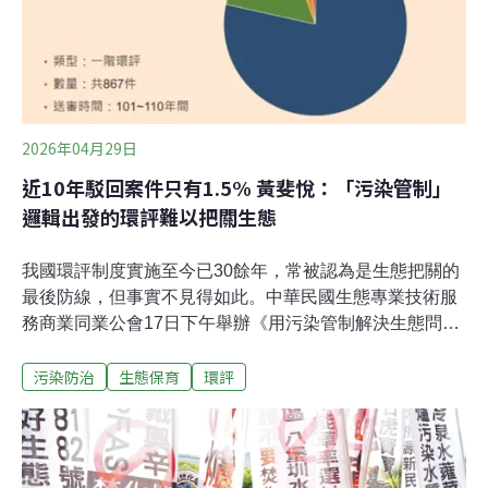
局因而在春季推行「不割草」措施，降低干擾強度，使草
地中春季開花植物得以完成種子成熟與自然更新，促進物
種的長期穩定存在。
2026年04月29日
近10年駁回案件只有1.5% 黃斐悅：「污染管制」
邏輯出發的環評難以把關生態
我國環評制度實施至今已30餘年，常被認為是生態把關的
最後防線，但事實不見得如此。中華民國生態專業技術服
務商業同業公會17日下午舉辦《用污染管制解決生態問
題？——我們是否錯認了環評的功能》講座，邀請長期投
污染防治
生態保育
環評
入環境議題的地球公民基金會副執行長黃斐悅，分享當今
環評制度的問題及可以改進的方法。環評從污染管制邏輯
出發 難以把關生態問題「大家都關心環評的准駁，覺得環
評可以把關生態，但是很多人可能不知道，實際上真正被
駁回的案件只有1.5%。」黃斐悅統計2012～2021年間，