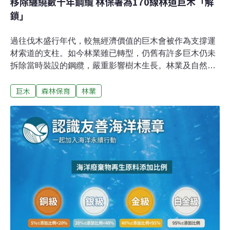
移除纏繞數十年鋼纜 林保署為170線林道巨木「解
鎖」
過往伐木盛行年代，較無經濟價值的巨木會被作為支撐運
材索道的支柱。如今林業雖已轉型，仍舊有許多巨木仍未
拆除當時裝設的鋼纜，嚴重影響樹木生長。林業及自然保
育署新竹分署日前偕同專業廠商，並在「找樹的人」團隊
巨木
森林保育
林業
協助下，順利完成170線林道內一株巨木的舊有鋼纜拆除
作業，解開「歷史枷鎖」。170線林道巨木遭鋼纜纏繞數
十年新竹分署日前接獲民眾通報，170線林道發現遭鋼纜
纏繞的巨木，隨即接洽具有豐富經驗的林業試驗所副研究
員徐嘉君與「找樹的人」團隊前往現場。根據新竹分署新
聞稿，這棵巨木研判被挑選作為高空運材索道的固定支
柱，也就是索道木。為何會有索道木的出現？新竹分署指
出，台灣日治時期至國民政府來台初期，伐木業常利用檜
木或鐵杉等高大挺拔的巨木作為高空索道（流籠）的支
柱，伐採作業結束後，並未拆除纏繞樹幹之鋼索。