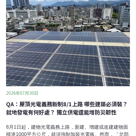
點，透過自動相機、聲音監測及棲地現況盤點等方式進行
調查，並成功拍攝到草鴞身影，逐步建立台中地區草鴞活
動資料。草鴞為台灣瀕臨絕種保育類野生動物，也是台灣
唯一在草地上築巢的貓頭鷹，族群數量稀少、行蹤隱密，
主要活動於低海拔開闊草生環境，並常利用白茅、甜根子
草及五節芒等高草植被築巢繁殖。過去多認為草鴞分布熱
區在台南、嘉義、高雄及屏東；1960年代大肚山台地曾有
草鴞的繁殖紀錄，顯示大肚山台地及周邊草生環境，可能
曾是草鴞的重要棲地之一。復育白茅草地營
2026年07月30日
QA：屋頂光電義務新制8/1上路 哪些建築必須裝？
就地發電有何好處？ 獨立供電還能增防災韌性
8月1日起，建物光電義務上路，新建、增建或改建建物面
積達1000平方公尺，就須強制加裝光電板。然而，「北部