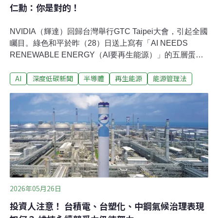
仁勳：你是對的！
NVIDIA（輝達）回歸台灣舉行GTC Taipei大會，引起全國
矚目。綠色和平於昨（28）日送上寫有「AI NEEDS
RENEWABLE ENERGY（AI要再生能源）」的五層蛋糕
予執行長黃仁勳，提問輝達是否願意跟台灣供應鏈一起投
AI
深度低碳新聞
半導體
再生能源
能源管理法
資再生能源，黃仁勳對此欣然表示，「你是對的！AI就是
投資再生能源最好的方式」。「AI蛋糕」最底層是能源 綠
色和平籲輝達要求供應鏈100%綠能全球AI龍頭輝達6月1
～4日將於台北國際會議中心舉辦GTC大會，匯聚AI產業
開發人員、研究人員與產業領袖，深入探討業界最新突
破。此前黃仁勳行程滿檔，昨日晚間還與台積電、鴻海、
廣達等供應鏈廠商舉辦「兆元宴」。昨日稍早，綠色和平
氣候與能源專案負責人張皪心贈予黃仁勳「AI五層蛋
糕」，提問輝達是否願意跟台灣供應鏈一起投資再生能
源，希望黃仁勳更重視台灣這個輝達晶片的生產核心重
2026年05月26日
地，正默默承受晶片製造帶來的巨大供電壓力和碳排污
投資人注意！ 台積電、台塑化、中鋼氣候治理表現
染。黃仁勳