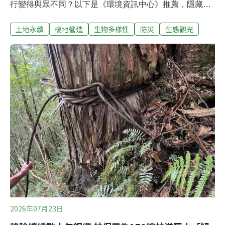
行變得與眾不同？以下是《環境資訊中心》推薦，隱藏在
東京近郊與市區的明珠。記者親自走訪，提供你獨樹一格
土地永續
棲地營造
生物多樣性
防災
生態觀光
的體驗和採購樂趣。埼玉：深藏地底的防災神殿首都圈外
郭放水路「龍Q館」：埼玉縣春日部市上金崎720 （地圖
1）搭乘電車來到東京附近的埼玉，地底22公尺藏著一座
「神殿」，面積是希臘帕德嫩神殿的6.4倍，不為神祇祭
祀，而是為守護民眾安全。「首都圈外圍排水道」（首都
圈外郭放水路）的實際功能像是一個「調壓水槽」，在水
災來時，協助排放多餘的水。沒有運作時，開放民眾參
觀。充滿未來感的神秘氣氛，也讓這裡成為不少影劇作品
的拍攝地。這裡還是兼具防災教育意義與獨特體驗的地
點，提供七種行程。除了神殿，你還有機會走在工人維修
通道往下看深約70公尺的豎井，這個井的大小足以擺下一
架太空梭或自由女神像。（閱讀更多：地底50公尺
2026年07月23日