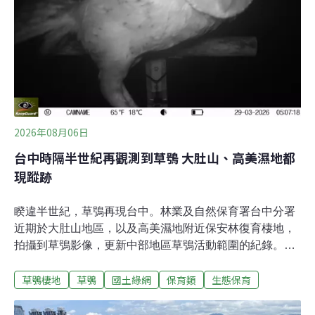
2026年08月06日
台中時隔半世紀再觀測到草鴞 大肚山、高美濕地都
現蹤跡
睽違半世紀，草鴞再現台中。林業及自然保育署台中分署
近期於大肚山地區，以及高美濕地附近保安林復育棲地，
拍攝到草鴞影像，更新中部地區草鴞活動範圍的紀錄。草
鴞60年後再現台中據林保署台中分署新聞稿，2024年台中
草鴞棲地
草鴞
國土綠網
保育類
生態保育
分署辦理大肚台地淺山保育軸帶的物種盤點調查時，驚喜
收錄到草鴞的鳴聲，因此今（2026）年進一步擴大調查範
圍，針對大安溪、大甲溪、烏溪與大肚山台地等潛力地