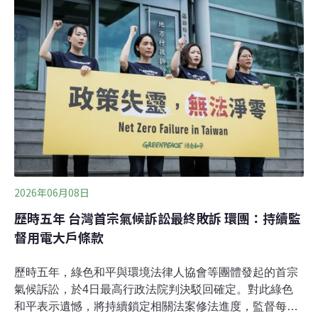
減塑與淨零碳排趨勢，海保署推出友善海洋標章，透過法
制化管理與第三方科學查證，為含有海廢再生料的商品建
立可追溯之綠色履歷。依據《海洋委員會推動友善海洋標
章作業要點》，申請友善海洋標章之商品，其海洋廢棄物
再生料比例必須達5%以上，申請人亦需提具由第三方專業
機構執行之查驗報告，方得申請。海保署署長陸曉筠表
示，友善海洋標章依據不同的海廢料添加比例有不同的等
級，由低至高共有銅、銀、金、白金四種。海委會也規定
須在商品上標示QR Code進行資訊
2026年06月08日
歷時五年 台灣首宗氣候訴訟最終敗訴 環團：持續監
督用電大戶條款
歷時五年，綠色和平與環境法律人協會等團體發起的首宗
氣候訴訟，於4日最高行政法院判決駁回確定。對此綠色
和平表示遺憾，將持續鎖定相關法案修法進度，監督每兩