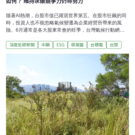
如何？ 維持永續競爭力仍待努力
隨著AI熱潮，台股市值已躍居世界第五。在股市狂飆的同
時，投資人也不能忽略氣候變遷為企業經營所帶來的風
險。6月通常是各大股東常會的旺季，台灣氣候行動網絡
研究中心（TCAN）於5月21日發布一份報告，針對台塑石
深度低碳新聞
中鋼
ESG
碳揭露
台積電
台塑
化、中鋼、台積電進行氣候治理與減碳表現評估。除了這
三家企業是台灣製造業的代表外，他們的合計排放量約占
台灣總體排放量的20%，將直接關係到我國淨零路徑能否
落實。《2026台灣三大排放企業氣候績效評估報告》說了
什麼？為什麼投資人要在意企業氣候績效？投資不能只看
ESG，還有什麼企業永續指標可以參考？