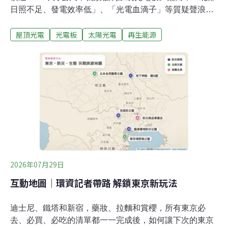
日照不足、發電效率低」、「光電血滴子」等質疑聲浪也
不斷。為使大眾更加理解新制內容、回應社會關注焦點，
屋頂光電
光電板
太陽光電
再生能源
台灣科技媒體中心29日邀請專家提供見解。《環境資訊中
心》整理六個Q&A供讀者參考。Q1：屋頂光電新制是什
麼？《建築物設置太陽光電發電設備標準》8月1日起生
效，規定新建、增建或改建之建築面積達1000平方公尺
（約300坪）以上的建築物，每20平方公尺（約6坪）應裝
設1瓩（kW）的太陽光電設備。2023年《再生能源條例》
修正通過，建物新增或改建達一定規模須裝設光電。內政
部與經濟部遂在2025年底共同發布《建築物設置太陽光電
發電設備標準》，明確訂出應裝設光電的建築面積與光電
設置容量。新制將於2026年8月1日正式生效。法規雖未言
明光電設備只能裝在屋頂，但由於成本與日照條件考量，
2026年07月29日
屋頂是建築最常光
互動地圖｜環資記者帶路 解鎖東京新玩法
迪士尼、鐵塔和新宿，藥妝、拉麵和賞櫻，所有東京必
去、必買、必吃的清單都一一完成後，如何讓下次的東京