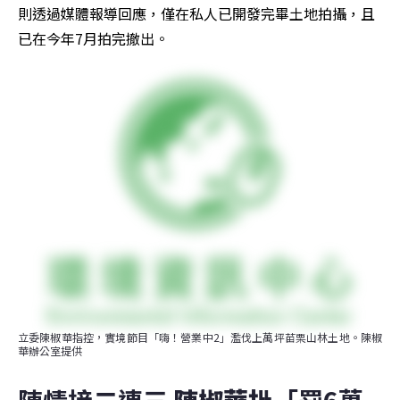
則透過媒體報導回應，僅在私人已開發完畢土地拍攝，且
已在今年7月拍完撤出。
立委陳椒華指控，實境節目「嗨！營業中2」濫伐上萬坪苗栗山林土地。陳椒
華辦公室提供
陳情接二連三 
陳椒華批
「罰6萬