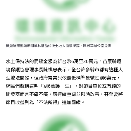
標題航照圖顯示闊葉林遭濫伐後土地大面積裸露。陳椒華辦公室提供
水土保持法的罰緩金額為新台幣6萬至30萬元。苗栗縣環
境保護協會理事長陳祺忠表示，全台許多縣市都有這種大
型違法開發，但政府常常只依最低標準象徵性罰6萬元，
網民們戲稱這叫「罰6萬護一生」，對節目單位或有錢的
開發商而言不痛不癢，應連續重罰並限時改善，甚至要將
節目收益列為「不法所得」追加罰緩。