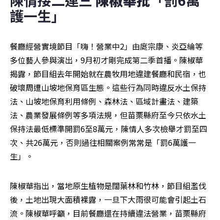
護一生」
餐廳經營實境節目「嗨！營業中2」由庹宗康、炎亞綸等
多位藝人參與演出，9月初才剛完成第二季首播。陳椒華
揭露，節目組去年開始就在農牧用地違建餐廳和民宿，也
破壞周遭山坡地保育區生態。這些行為同時違反水土保持
法、山坡地保育利用條例、森林法、區域計畫法、建築
法、農業發展條例等多項法規，但苗栗縣府至今只依水土
保持法最低標準開罰6至8萬元，陳情人多次檢舉才罰至四
次、共26萬元，否則過往相關案例常常是「罰6萬護一
生」。
陳椒華指出，當地原生植物是闊葉林和竹林，節目組濫伐
後，土地出現大面積裸露，一旦下大雨很可能會引起土石
流。陳椒華呼籲，目前餐廳還在持續違法營業，苗栗縣府