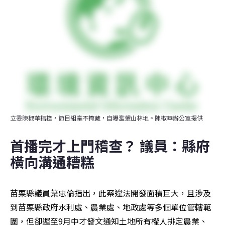
立委陳椒華指控，節目組毫不掩藏，自曝濫墾山林地。陳椒華辦公室提供
首播完才上門稽查？ 議員：縣府
橫向溝通糟糕
苗栗縣議員葉忠倫指出，此案違法開發面積巨大，且涉及
到苗栗縣政府水利處、農業處、地政處等多個單位管轄範
圍，但卻遲至9月中才發文通知土地所有權人排定農業、