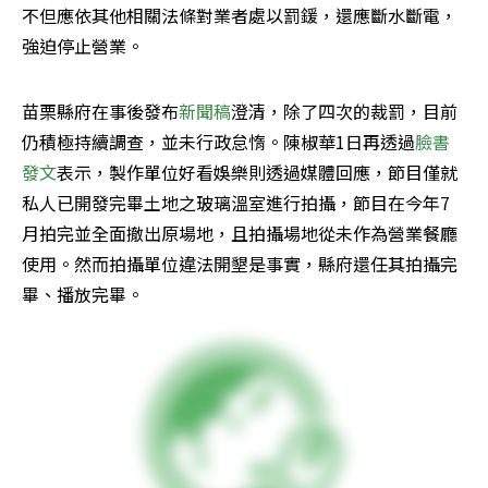
不但應依其他相關法條對業者處以罰鍰，還應斷水斷電，
強迫停止營業。
苗栗縣府在事後發布
新聞稿
澄清，除了四次的裁罰，目前
仍積極持續調查，並未行政怠惰。陳椒華1日再透過
臉書
發文
表示，製作單位好看娛樂則透過媒體回應，節目僅就
私人已開發完畢土地之玻璃溫室進行拍攝，節目在今年7
月拍完並全面撤出原場地，且拍攝場地從未作為營業餐廳
使用。然而拍攝單位違法開墾是事實，縣府還任其拍攝完
畢、播放完畢。