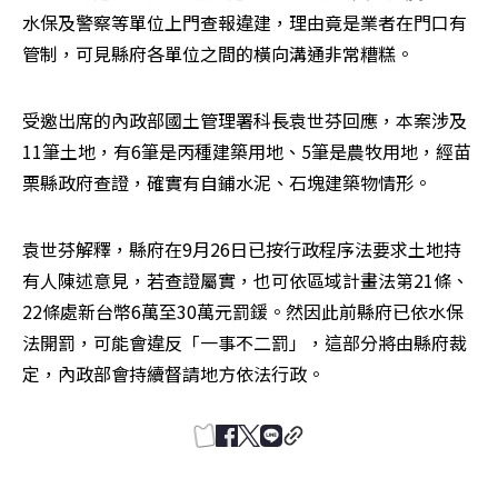
水保及警察等單位上門查報違建，理由竟是業者在門口有
管制，可見縣府各單位之間的橫向溝通非常糟糕。
受邀出席的內政部國土管理署科長袁世芬回應，本案涉及
11筆土地，有6筆是丙種建築用地、5筆是農牧用地，經苗
栗縣政府查證，確實有自鋪水泥、石塊建築物情形。
袁世芬解釋，縣府在9月26日已按行政程序法要求土地持
有人陳述意見，若查證屬實，也可依區域計畫法第21條、
22條處新台幣6萬至30萬元罰鍰。然因此前縣府已依水保
法開罰，可能會違反「一事不二罰」，這部分將由縣府裁
定，內政部會持續督請地方依法行政。