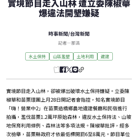
實境節目走入山林 遭立委陳椒華
爆違法開墾嫌疑
時事新聞
/
台灣新聞
記者
—
那滈
水土保持
山區濫墾
土地利用
違建
實境節目走入山林，卻被爆出破壞水土保持嫌疑。立委陳
椒華和苗栗環團上月28日開記者會指控，知名實境節目
「嗨！營業中2」在苗栗造橋鄉農地違建餐廳和民宿進行
拍攝，濫伐苗栗1.2萬坪原始森林，違反水土保持法、山坡
地保育利用條例、森林法等多項法規。陳椒華批評，經多
次檢舉，苗栗縣政府才依最低標開罰6至8萬元。節目單位