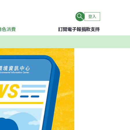
登入
綠色消費
訂閱電子報
捐款支持