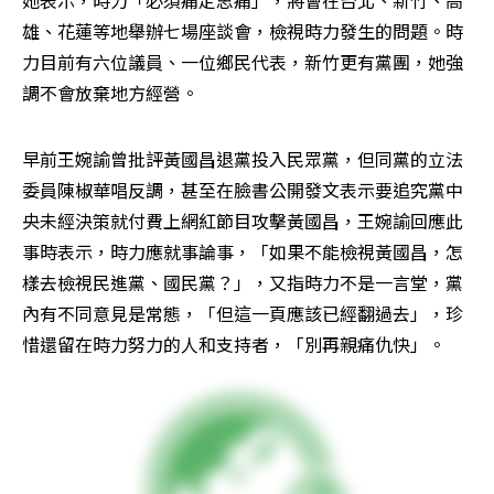
她表示，時力「必須痛定思痛」，將會在台北、新竹、高
雄、花蓮等地舉辦七場座談會，檢視時力發生的問題。時
力目前有六位議員、一位鄉民代表，新竹更有黨團，她強
調不會放棄地方經營。
早前王婉諭曾批評黃國昌退黨投入民眾黨，但同黨的立法
委員陳椒華唱反調，甚至在臉書公開發文表示要追究黨中
央未經決策就付費上網紅節目攻擊黃國昌，王婉諭回應此
事時表示，時力應就事論事，「如果不能檢視黃國昌，怎
樣去檢視民進黨、國民黨？」，又指時力不是一言堂，黨
內有不同意見是常態，「但這一頁應該已經翻過去」，珍
惜還留在時力努力的人和支持者，「別再親痛仇快」。