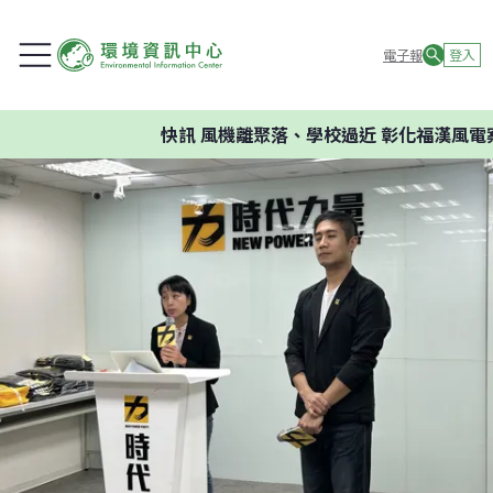
電子報
登入
快訊
風機離聚落、學校過近 彰化福漢風電案