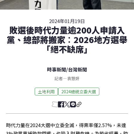
2024年01月19日
敗選後時代力量逾200人申請入
黨、總部將搬家︰2026地方選舉
「絕不缺席」
時事新聞
/
台灣新聞
記者
—
袁慧妍
土地利用
2024總統立委大選
時代力量在2024大選中立委全滅，得票率僅2.57%，未達
3%政黨票補助款門檻，也陷入財務危機。為節省經費，時