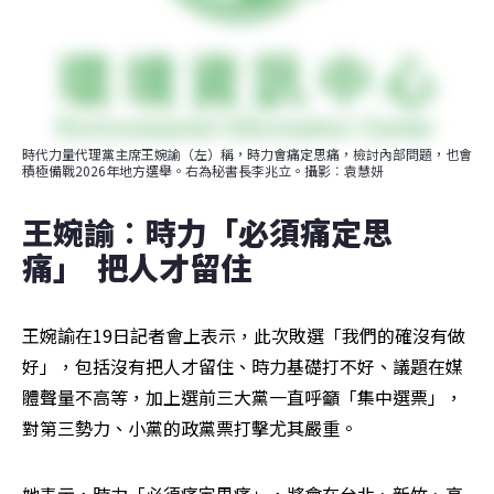
時代力量代理黨主席王婉諭（左）稱，時力會痛定思痛，檢討內部問題，也會
積極備戰2026年地方選舉。右為秘書長李兆立。攝影︰袁慧妍
王婉諭︰時力「必須痛定思
痛」  把人才留住
王婉諭在19日記者會上表示，此次敗選「我們的確沒有做
好」，包括沒有把人才留住、時力基礎打不好、議題在媒
體聲量不高等，加上選前三大黨一直呼籲「集中選票」，
對第三勢力、小黨的政黨票打擊尤其嚴重。