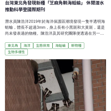
台灣東北角發現新種「芝麻角鞘海蛞蝓」 休閒潛水
推動科學登國際期刊
潛水員陳浩洋2019年於海洋保護區潮境發現一隻半透明海
蛞蝓，體長不超過3mm，身上長有小黑斑和大黃斑，還是
尚未發表過的物種。陳浩洋及其研究團隊便透過在另一個
潛點「東北角海岸公路82.5K」棲地觀察，並採集樣本作
東北角
海洋
生態保育
海蛞蝓
新物種
DNA排序分析，證實為角鞘海蛞蝓屬第九個新物種。相關
論文已發表於國際期刊 《ZooKeys》。陳浩洋向《環境資
生物多樣性
訊中心》稱，休閒潛水員憑藉熱情與實踐，也能成為推動
科學的關鍵人物，提醒要保護棲息地才有機會了解生態系
的全貌。「芝麻」體長不超過3mm台灣海洋大學海洋生物
研究所、國立自然科學博物館、國立台北教育大學自然科
學教育學系，於5月共同發表新物種「芝麻角鞘海蛞蝓」
（Thecacera sesama）。