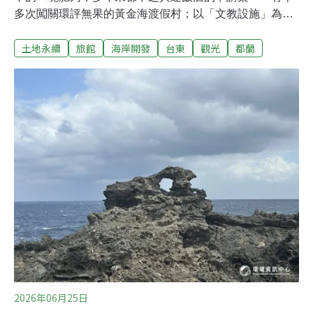
多次闖關環評無果的黃金海渡假村；以「文教設施」為名
規避旅館環評，將改名為「杉原方舟」的美麗灣飯店；還
土地永續
旅館
海岸開發
台東
觀光
都蘭
有正在等待第四次環評初審的ATT都蘭渡假村……這些開
發工程和所謂觀光經濟，不只造成環境污染和炒地皮問
題，更多無形影響是原住民部落生活以及文化資產，可是
環評審核大多聚焦工程面向，對於人文的影響，環評委員
多半只能要求「溝通再溝通」。《環境資訊中心》專訪環
評初審會議人文面向的專家學者，以及提出反對的原住民
居民，了解多年的溝通輪迴中常被忽略的聲音。
2026年06月25日