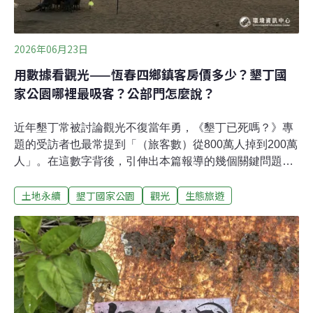
2026年06月23日
用數據看觀光——恆春四鄉鎮客房價多少？墾丁國
家公園哪裡最吸客？公部門怎麼說？
近年墾丁常被討論觀光不復當年勇，《墾丁已死嗎？》專
題的受訪者也最常提到「（旅客數）從800萬人掉到200萬
人」。在這數字背後，引伸出本篇報導的幾個關鍵問題
——墾丁國家公園是如何計算旅客人次，這種計算方式有
土地永續
墾丁國家公園
觀光
生態旅遊
什麼盲點？若以恆春半島四鄉鎮（車城鄉、牡丹鄉、恆春
鎮、滿州鄉）的旅宿作為呈現觀光變化的參考，客房供求
量、入住率是多少？平均房價是否在想像之內？《環境資
訊中心》查閱墾丁國家公園過去25年的觀光人次數據，以
及恆春半島5年來旅宿資訊，從年報裡嘗試解開「200萬遊
客」背後更多的細節。我們亦訪問以保育為主的墾丁國家
公園管理處，以及推動觀光為主的屏東縣交通旅遊處，了
解公部門如何解釋這些趨勢。而當記者走訪恆春夜市，遇