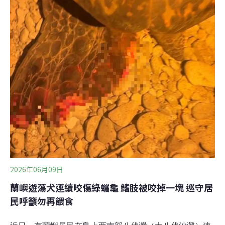
今生的生活與生存。回到家鄉 走在尋根的路上在東臨太平
洋的滿州鄉九棚村，解說員蘇韋福仁一聽到記者的粵語口
音，主動改用粵語聊天。他是八瑤部落排灣族原住民，成
為解說員之前，在中國、馬來西亞等地從事家具相關工作
21年，廣東話是那時生活的一部分。小時候他在高雄讀
書、長大，隱藏著原住民身份，把國語打磨到跟漢人一
樣，「不想被歧視」。
2026年06月09日
蘭嶼遊蕩犬連續咬傷綠蠵龜 鰭肢被咬掉一塊 巡守居
民呼籲勿再餵食