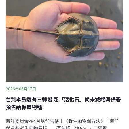
長的人，移居到都市工作、生活。但有一群人，選擇把青
春年華放在恆春半島，看過它的繁華，經歷它的衰退。
《環境資訊中心》訪問墾漂的、結婚的、帶著小孩回鄉的
人，拼湊恆春半島生活的面貌。本計劃住一年 卻變了20年
墾漂族許聿楷在LINE的名字稱呼，是「恆春小楷」。跟小
楷相約見面，他提議到恆春鎮最後一家DVD店，店面現已
改成咖啡廳。點餐以後，小楷在閣樓躺著，枕著雙手，看
著由國內外電影DVD鋪成的天花板。「你找到你看過哪套
電影嗎？」他問記者。這店的設計，是小
2026年06月17日
台灣本島還有三棘鱟 趁「活化石」尚未滅絕海保署
預告納保育物種
海洋委員會在4月底預告修正《野生動物保育法》「海洋
保育類野生動物名錄」，有意將「活化石」三棘鱟