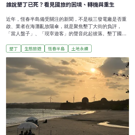
誰說墾丁已死？看見國旅的困境、轉機與重生
近年，恆春半島備受關注的新聞，不是核三發電廠是否重
啟、業者在海灘亂放陽傘，就是聚焦墾丁大街的負評，
「當人盤子」、「現宰遊客」的聲音此起彼落。墾丁國家
公園遊客人次從10年前高峰800萬下跌至200萬，當地觀光
墾丁
生態旅遊
恆春半島
土地永續
產業更是雪上加霜。可是，當我們走出網絡輿論，親身走
訪這片國境之南土地，會發現很多值得探索的深度遊程
——在保護區看崩崖、裙礁和峽谷；走過大沙丘聽人文歷
史故事；親手製作民間小吃紅龜粿；晚上觀賞保育類昆
蟲。走到累了，可以躺在草原野餐看海和發呆。如果體力
滿滿，還可以考慮參加一場運動賽事，揮發汗水之際也要
認識南國的山與海。隨著時代變遷，民眾的旅遊形態早已
改變，公部門計算遊客量的方式能否追得上時代？當成果
只聚焦在旅遊數字，該如何維持品質與深度的平衡？墾丁
觀光某程度上反映了台灣國旅萎靡，或許我們更需要思
考，國旅還有重生的機會嗎？《環境資訊中心》記者於3
月初策劃一場「越野跑比賽ｘ南國小旅行」，以台灣首辦