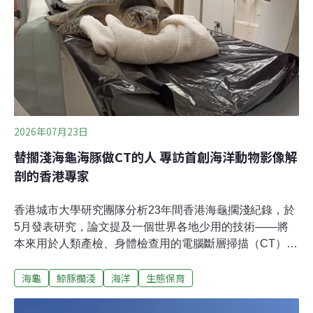
2026年07月23日
替擱淺海龜海豚做CT的人 專訪首創海洋動物影像解
剖的香港專家
香港城市大學研究團隊分析23年間香港海龜擱淺紀錄，於
5月發表研究，論文提及一個世界各地少用的技術——將
本來用於人類產檢、身體檢查用的電腦斷層掃描（CT）、
超音波，用在擱淺海龜的影像解剖，配合傳統解剖方式，
海龜
鯨豚擱淺
海洋
生態保育
更立體呈現海洋動物在茫茫大海裡遇到的種種劫難。研究
作者們是城大海洋動物影像解剖研究組成員，亦是全球首
支為海豚、海龜進行恆常影像解剖的團隊。創辦人葛展榮