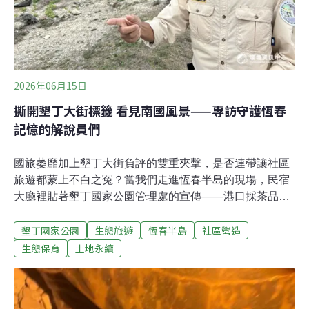
2026年06月15日
撕開墾丁大街標籤 看見南國風景——專訪守護恆春
記憶的解說員們
國旅萎靡加上墾丁大街負評的雙重夾擊，是否連帶讓社區
旅遊都蒙上不白之冤？當我們走進恆春半島的現場，民宿
大廳裡貼著墾丁國家公園管理處的宣傳——港口採茶品
茗、採雨來菇體驗、秋季觀賞過境猛禽、夜探野生梅花
墾丁國家公園
生態旅遊
恆春半島
社區營造
鹿、插秧與割稻、部落風味餐等十個社區生態遊程，從早
到晚、從山到海、從春到冬，應有盡有。這很有可能是你
生態保育
土地永續
錯過的，負評以外的另一番風景。《環境資訊中心》走訪
其中四個社區，專訪在地的土地記憶守護者。他們透過講
解當地動植物與人文歷史、自身故事，描繪著南島人前世