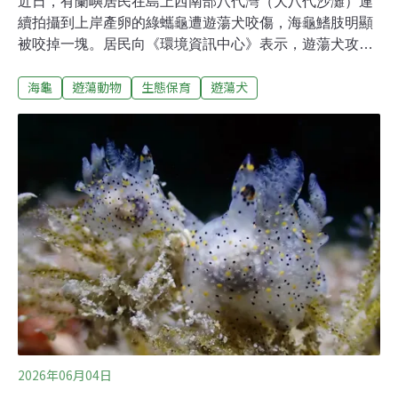
近日，有蘭嶼居民在島上西南部八代灣（大八代沙灘）連
續拍攝到上岸產卵的綠蠵龜遭遊蕩犬咬傷，海龜鰭肢明顯
被咬掉一塊。居民向《環境資訊中心》表示，遊蕩犬攻擊
海龜、吃掉海龜蛋事件時有發生，附近居民習慣餵食遊蕩
海龜
遊蕩動物
生態保育
遊蕩犬
犬，但由於公所編制不足，縣府動保單位亦無法抓捕狗隻
結紮、收容，問題年復一年發生，最後不了了之。海保署
回覆稱收到相關通報，並指出全台海龜產卵棲地之中，蘭
嶼是犬隻騷擾最為嚴重的地方，後續會與地方政府共同應
對及處理遊蕩犬問題。蘭嶼遊蕩犬連續幾天攻擊海龜 拍攝
者施翰豪為台東縣蘭嶼鄉漁人社區發展協會成員，當時正
執行由海洋保育署輔導的「守護蘭色海岸線—2026年漁人
部落海岸（綠蠵龜）保育巡守計畫」。他於6月3日晚間8
時進行沙灘巡護期間，在大八代發現一隻遊蕩犬對將上岸
產卵的母龜吠叫，母龜轉頭放棄上岸返回大海。至晚間10
點半，施翰豪再經過大八代時，再聽聞犬叫聲並立刻跑上
前查看，發現有三隻狗於潮間帶攻擊欲上岸產
2026年06月04日