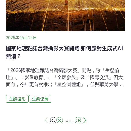
2026年05月25日
國家地理雜誌台灣攝影大賽開跑 如何應對生成式AI
熱潮？
「2026國家地理雜誌台灣攝影大賽」開跑，除「生態倫
理」、「影像教育」、「全民參與」及「國際交流」四大
面向，今年更首次推出「星空團體組」，並與華梵大學首
辦青少年攝影點評沙龍，及多場攝影講座及手機攝影工作
生態攝影
生態保育
坊。徵件將於8月31日截止。攝影大賽邁入10週年，面對
AI改圖、造圖來勢洶洶，是否令評審作品更困難？《國家
地理》雜誌繁體中文版總編輯李永適向《環境資訊中心》
稱，作品入圍後會要求參賽者提供原始檔，並強調攝影不
......
01
02
19
應為拿獎項而創造虛擬的影像。星空組深空類首設團體賽