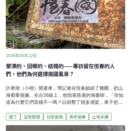
見來自台北、香港、美國的遊客，他們又是怎樣看待墾丁
旅遊？墾丁國家公園25年遊客量如雲霄飛車墾丁國家公園
轄區範圍橫跨恆春半島其中三個鄉鎮，觀光數據是根據12
～13處遊憩據點門票、停車費等資料作
2026年06月22日
墾漂的、回鄉的、結婚的——專訪留在恆春的人
們，他們為何選擇南國風景？
許聿楷（小楷）開著車，帶記者在恆春鎮繞了幾圈，把山
海都看個遍。在台26線上，他指著路邊的海棗樹，「你知
道為什麼它們高矮不一嗎？以前墾丁很多酒駕，車子把樹
撞斷，就重新種一棵。樹種本來是中東的，新種的是台灣
墾丁
生態旅遊
社區營造
青年返鄉
土地永續
的、比較矮。我有兩個朋友，一個被撞死了，另一個變植
物人……」從台北「墾漂」的小楷，介紹著他20年在恆春
半島生活的所見所聞。因著就業就學機會，很多在偏鄉成