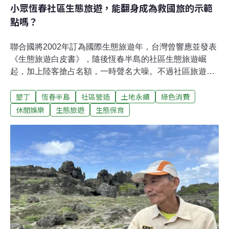
小眾恆春社區生態旅遊，能翻身成為救國旅的示範
點嗎？
聯合國將2002年訂為國際生態旅遊年，台灣曾響應並發表
《生態旅遊白皮書》，隨後恆春半島的社區生態旅遊崛
起，加上陸客搶占名額，一時聲名大噪。不過社區旅遊仍
屬小眾，墾丁國家公園管理處輔導的11個社區，在2019年
墾丁
恆春半島
社區營造
土地永續
綠色消費
小高峰時的營收，總共也不超過3000萬元。近年更因墾丁
大街、海灘管理屢遭負評，整個恆春半島的社區旅遊連帶
休閒娛樂
生態旅遊
生態保育
受影響。《環境資訊中心》訪問學者、當地合作社以及公
部門，探問社區生態旅遊光環漸褪背後更深層次的政策原
因——國家沒有長期投放資源發展社區生態旅遊；公部門
行銷推廣權責不清；更因法規限制不能自行跨區串連賣遊
程，這些人口老化的社區，只能單打獨鬥。當永續生態旅
遊在世界各國盛行，恆春社區是否能抓住這個機會翻身，
甚至重新成為「拯救國旅」的示範場？