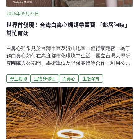
2026年05月25日
世界首發現！台灣白鼻心媽媽帶寶寶 「鄰居阿姨」
幫忙育幼
白鼻心雖常見於台灣市區及淺山地區，但行蹤隱密，為了
解白鼻心如何在高度都市化環境中生活，國立台灣大學研
究團隊與公部門、學術單位及野保團體等合作，利用公民
科學家426筆回報，分析出超過一半來自台北，並集中於
野生動物
生物多樣性
白鼻心
生態保育
接近淺山的大安、文山、士林與北投地區。團隊也首次紀
錄到兩隻成年雌性白鼻心共同育幼行為——白鼻心媽媽帶
寶寶，另一隻「鄰居阿姨」來幫忙，至寶寶長大後離家，
「阿姨」就離開。團隊稱，現有文獻中並無靈貓科動物共
同育幼社會行為的紀錄，台灣此例為世界首例。案例於今
年2月發表於國際期刊《Mammal Research》。城市中的
白鼻心 覓食覓到貓飼料、吐司、廚餘白鼻心是食肉目靈貓
科動物，屬夜行性，經常在樹上活動。近年亦被拍攝到在
建築天花板隔間、校園裡出現，且數量持續增加。