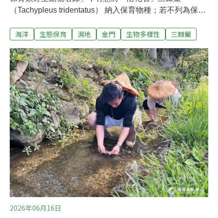
（Tachypleus tridentatus） 納入保育物種；若不列為保育
類，海保署也考慮以《海洋保育法》實施禁捕。相關預告
海洋
生態保育
濕地
金門
生物多樣性
三棘鱟
修正的諮詢期將在6月23日截止，海委會海洋保育署在金
門縣、澎湖縣、嘉義縣、新竹市舉辦四場說明會。執行三
棘鱟研究計畫的中山大學稱，過去社會一直認為本島的三
棘鱟「幾乎滅絕」，但研究人員跑完全台漁港，力證本島
西海岸是三棘鱟的穩定存續核心棲地。香山、好美寮國家
級重要濕地發現稚鱟
2026年06月16日