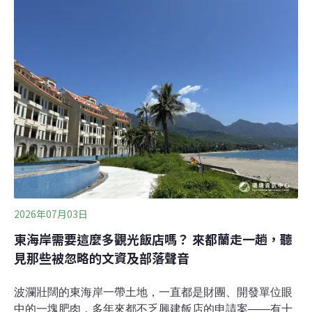
接受《環境資訊中心》專訪，解釋影像解剖如何更精準找
出海洋動物的死因。世界各地都有技術及人才，但能否引
入並協助保育政策制定？仍須看當地文化及「天時地利人
和」。香港23年間223隻海龜擱淺 後期引入影像解剖找死
因香港城市大學海洋動物影像解剖研究組於5月發表海龜
擱淺研究，分析2002～2024年間香港223隻海龜擱淺記錄
及擱淺原因。研究發現，擱淺數量呈現顯著的非線性成長
趨勢，2018年後趨於平緩，且在3～5月春季及9～11月秋
季出現季節性高峰。擱
2026年07月03日
東海岸需要這麼多觀光飯店嗎？ 來都蘭走一趟，聽
見那些被忽略的文資及部落聲音
波瀾壯闊的東海岸一帶土地，一直都是財團、開發單位眼
中的一塊肥肉，多年來都不乏興建飯店的申請案——有十