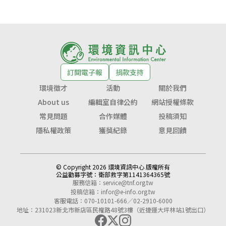
訂閱電子報
捐款支持
環境徵才
活動
關於我們
About us
編輯室自律公約
網站授權條款
常見問題
合作媒體
投稿須知
隱私權政策
獲獎紀錄
意見回饋
© Copyright 2026 環境資訊中心 版權所有
公益勸募字號：
衛部救字第1141364365號
服務信箱：
service@tnf.org.tw
投稿信箱：
infor@e-info.org.tw
客服電話：070-10101-666／02-2910-6000
地址：231023新北市新店區民權路48號3樓（近捷運大坪林站1號出口）