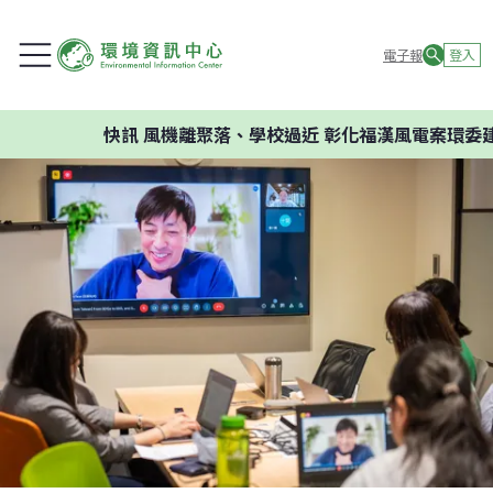
電子報
登入
快訊
風機離聚落、學校過近 彰化福漢風電案環委建議不應