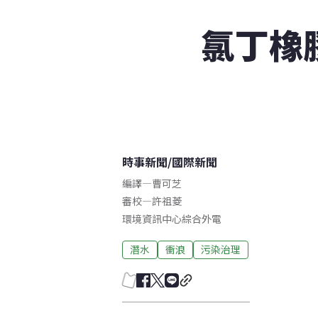
氯丁橡
時事新聞
/
國際新聞
編譯
—
曹可芝
審校
—
許祖菱
環境資訊中心綜合外電
潛水
衝浪
污染治理