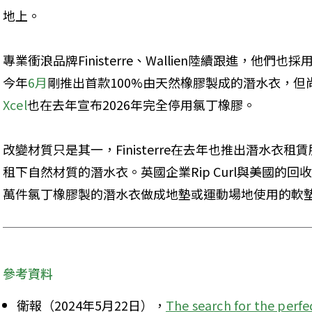
地上。
專業衝浪品牌Finisterre、Wallien陸續跟進，他們也採用
今年
6月
剛推出首款100%由天然橡膠製成的潛水衣，但
Xcel
也在去年宣布2026年完全停用氯丁橡膠。
改變材質只是其一，Finisterre在去年也推出潛水衣
租下自然材質的潛水衣。英國企業Rip Curl與美國的回收公
萬件氯丁橡膠製的潛水衣做成地墊或運動場地使用的軟
參考資料
衛報（2024年5月22日），
The search for the perfec