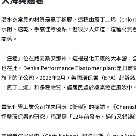
潛水衣常見的材質是氯丁橡膠，這種由氯丁二烯（chlor
水阻、速乾、手感佳等優點。但很少人知道，這種材質會與「癌
關係。
「癌巷」位在路易斯安那州，這裡是化工廠的大本營，
也在此。Denka Performance Elastomer pla
旗下的子公司。2023年2月，美國環保署（EPA）起
「氯丁二烯」和多種物質，讓居民處於極高癌症風險中
電氣化學工業公司並未回應《衛報》的採訪。《Chemistry 
抨擊環保署的研究，稱那是「12年前發布、過時又錯誤
美國導演尼爾森（Chris Nelson）和路易斯（Lewis Ar