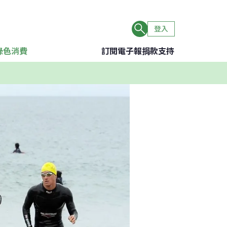
登入
綠色消費
訂閱電子報
捐款支持