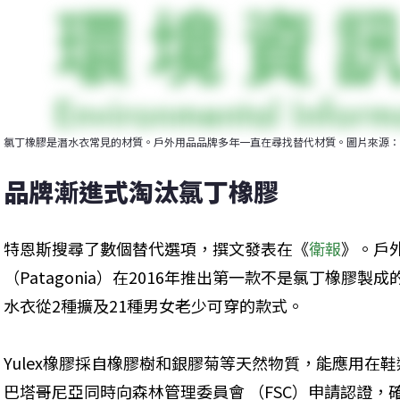
氯丁橡膠是潛水衣常見的材質。戶外用品品牌多年一直在尋找替代材質。圖片來源：U.S. Fish and Wi
品牌漸進式淘汰氯丁橡膠
特恩斯搜尋了數個替代選項，撰文發表在《
衛報
》。戶
（Patagonia）在2016年推出第一款不是氯丁橡膠製成
水衣從2種擴及21種男女老少可穿的款式。
Yulex橡膠採自橡膠樹和銀膠菊等天然物質，能應用在
巴塔哥尼亞同時向森林管理委員會 （FSC）申請認證