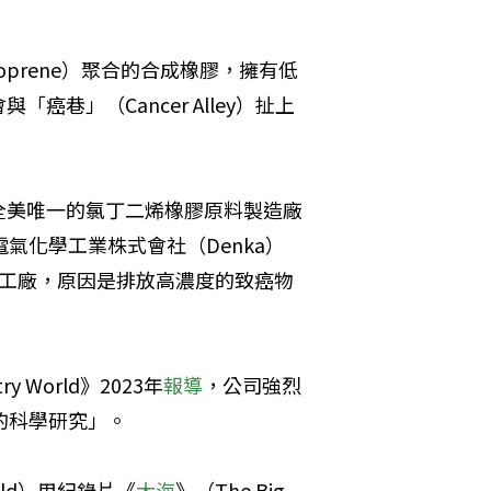
oprene）聚合的合成橡膠，擁有低
巷」（Cancer Alley）扯上
全美唯一的氯丁二烯橡膠原料製造廠
nt是日商電氣化學工業株式會社（Denka）
訴該工廠，原因是排放高濃度的致癌物
。
World》2023年
報導
，公司強烈
的科學研究」。
nold）用紀錄片《
大海
》（The Big 