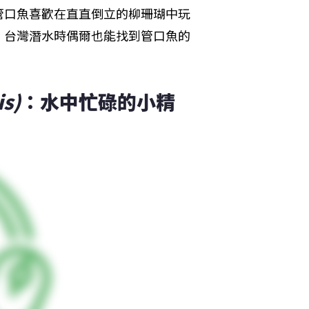
管口魚喜歡在直直倒立的柳珊瑚中玩
。台灣潛水時偶爾也能找到管口魚的
is)
：水中忙碌的小精