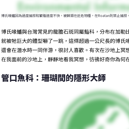
博氏喙鱸因為過度捕撈和繁殖速度不快，被歸類在近危物種，在Roatan則禁止捕撈
博氏喙鱸與台灣常見的龍膽石斑同屬鮨科，分布在加勒
就被牠巨大的體型嚇了一跳，這條超過一公尺長的博氏
還會在潛水時一同伴游，很討人喜歡。有次在沙地上冥
在我面前的沙地上，靜靜地看我冥想，彷彿好奇你為何
管口魚科：珊瑚間的隱形大師