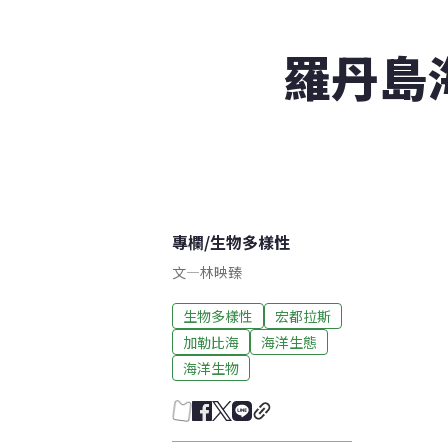
羅丹島
專欄
/
生物多樣性
文
—
林映臻
生物多樣性
宏都拉斯
加勒比海
海洋生態
海洋生物