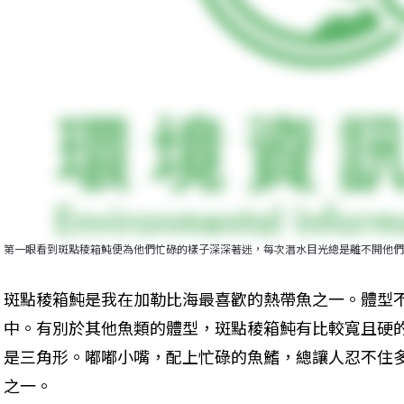
第一眼看到斑點稜箱魨便為他們忙碌的樣子深深著迷，每次潛水目光總是離不開他們
斑點稜箱魨是我在加勒比海最喜歡的熱帶魚之一。體型
中。有別於其他魚類的體型，斑點稜箱魨有比較寬且硬
是三角形。嘟嘟小嘴，配上忙碌的魚鰭，總讓人忍不住
之一。