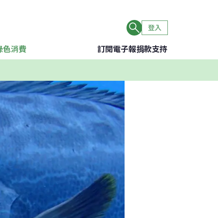
登入
綠色消費
訂閱電子報
捐款支持