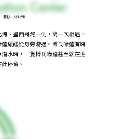
。 攝影：林映臻
比海、墨西哥灣一側，第一次相遇，
喙鱸緩緩從身旁游過。博氏喙鱸有時
想潛水時，一隻博氏喙鱸甚至就在貼
在此停留。