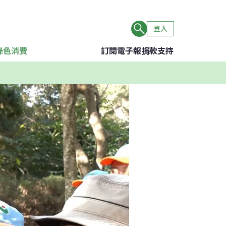
登入
綠色消費
訂閱電子報
捐款支持