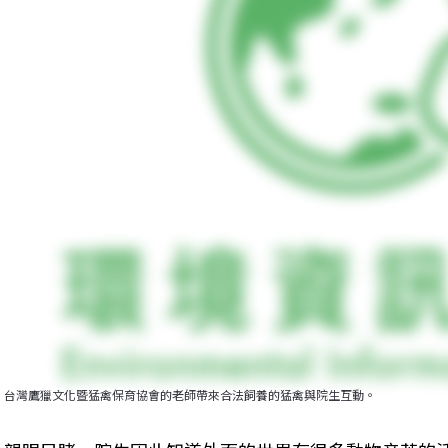
台灣鷹獵文化暨猛禽保育協會的老師帶來合法飼養的猛禽與院生互動。