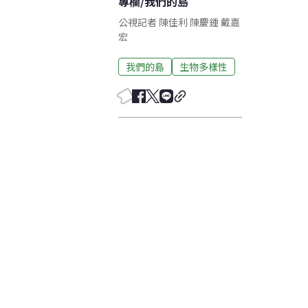
專欄
/
我們的島
公視記者 陳佳利 陳慶鍾 戴嘉
宏
我們的島
生物多樣性