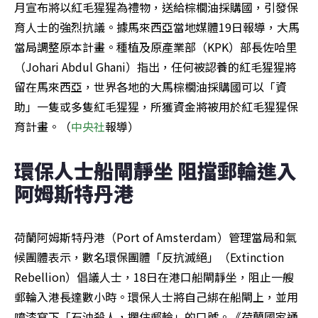
月宣布將以紅毛猩猩為禮物，送給棕櫚油採購國，引發保
育人士的強烈抗議。據馬來西亞當地媒體19日報導，大馬
當局調整原本計畫。種植及原產業部（KPK）部長佐哈里
（Johari Abdul Ghani）指出，任何被認養的紅毛猩猩將
留在馬來西亞，世界各地的大馬棕櫚油採購國可以「資
助」一隻或多隻紅毛猩猩，所獲資金將被用於紅毛猩猩保
育計畫。（
中央社
報導）
環保人士船閘靜坐 阻擋郵輪進入
阿姆斯特丹港
荷蘭阿姆斯特丹港（Port of Amsterdam）管理當局和氣
候團體表示，數名環保團體「反抗滅絕」（Extinction 
Rebellion）倡議人士，18日在港口船閘靜坐，阻止一艘
郵輪入港長達數小時。環保人士將自己綁在船閘上，並用
噴漆寫下「石油殺人，攔住郵輪」的口號。《荷蘭國家通