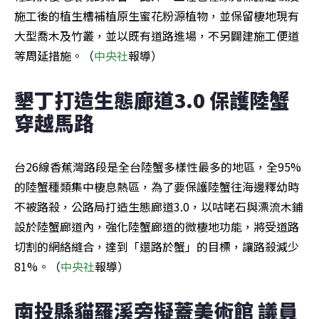
施工後的植生槽補植原生蜜花粉源植物，並保留棲地現有
大型喬木及竹叢，並以既有道路進場，不另闢建施工便道
等周延措施。（
中央社
報導）
墾丁打造生態廊道3.0 保護陸蟹
穿越馬路
台26線香蕉灣路段是全台陸蟹多樣性最多的地區，全95%
的陸蟹種類集中棲息熱區，為了要保護陸蟹往海邊釋幼時
不被路殺，公路局打造生態廊道3.0，以咕咾石與漂流木鋪
設於陸蟹廊道內，強化陸蟹廊道的微棲地功能，將受道路
切割的網絡縫合，達到「還路於蟹」的目標，讓路殺減少
81%。（
中央社
報導）
南投縣貓羅溪旁擬蓋美術館 議員