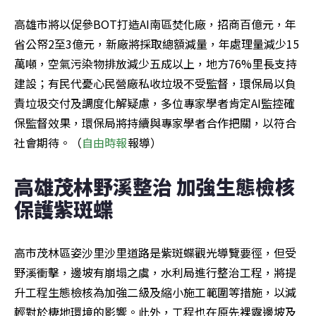
高雄市將以促參BOT打造AI南區焚化廠，招商百億元，年
省公帑2至3億元，新廠將採取總額減量，年處理量減少15
萬噸，空氣污染物排放減少五成以上，地方76%里長支持
建設；有民代憂心民營廠私收垃圾不受監督，環保局以負
責垃圾交付及調度化解疑慮，多位專家學者肯定AI監控確
保監督效果，環保局將持續與專家學者合作把關，以符合
社會期待。（
自由時報
報導）
高雄茂林野溪整治 加強生態檢核
保護紫斑蝶
高市茂林區姿沙里沙里道路是紫斑蝶觀光導覽要徑，但受
野溪衝擊，邊坡有崩塌之虞，水利局進行整治工程，將提
升工程生態檢核為加強二級及縮小施工範圍等措施，以減
輕對於棲地環境的影響。此外，工程也在原先裸露邊坡及