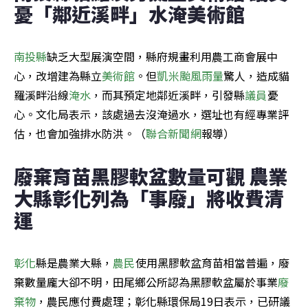
憂「鄰近溪畔」水淹美術館
南投縣
缺乏大型展演空間，縣府規畫利用農工商會展中
心，改增建為縣立
美術館
。但
凱米颱風
雨量
驚人，造成貓
羅溪畔沿線
淹水
，而其預定地鄰近溪畔，引發縣
議員
憂
心。文化局表示，該處過去沒淹過水，選址也有經專業評
估，也會加強排水防洪。（
聯合新聞網
報導）
廢棄育苗黑膠軟盆數量可觀 農業
大縣彰化列為「事廢」將收費清
運
彰化
縣是農業大縣，
農民
使用黑膠軟盆育苗相當普遍，廢
棄數量龐大卻不明，田尾鄉公所認為黑膠軟盆屬於事業
廢
棄物
，農民應付費處理；彰化縣環保局19日表示，已研議