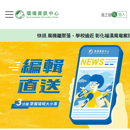
電子報
登入
快訊
風機離聚落、學校過近 彰化福漢風電案環委