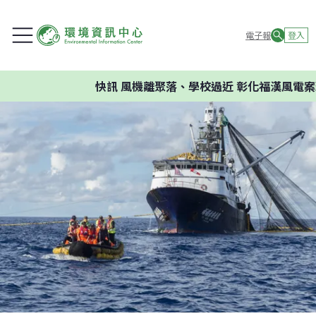
電子報
登入
快訊
風機離聚落、學校過近 彰化福漢風電案環委