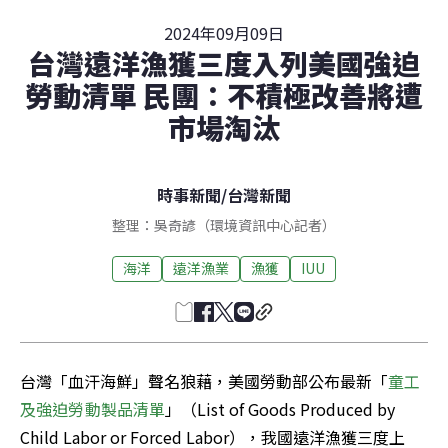
2024年09月09日
台灣遠洋漁獲三度入列美國強迫
勞動清單 民團：不積極改善將遭
市場淘汰
時事新聞
/
台灣新聞
整理：吳奇諺（環境資訊中心記者）
海洋
遠洋漁業
漁獲
IUU
台灣「血汗海鮮」聲名狼藉，美國勞動部公布最新「
童工
及強迫勞動製品清單
」（List of Goods Produced by 
Child Labor or Forced Labor），我國遠洋漁獲三度上