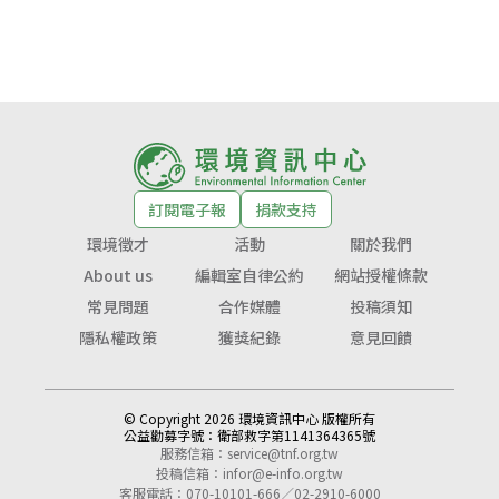
訂閱電子報
捐款支持
環境徵才
活動
關於我們
About us
編輯室自律公約
網站授權條款
常見問題
合作媒體
投稿須知
隱私權政策
獲獎紀錄
意見回饋
© Copyright 2026 環境資訊中心 版權所有
公益勸募字號：
衛部救字第1141364365號
服務信箱：
service@tnf.org.tw
投稿信箱：
infor@e-info.org.tw
客服電話：070-10101-666／02-2910-6000