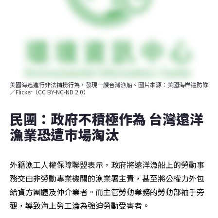
美國海巡進行非法捕撈行為，發現一艘台灣漁船。圖片來源：美國海岸巡防隊
／Flicker（CC BY-NC-ND 2.0）
民團：政府不積極作為 台灣遠洋
漁業恐遭市場淘汰
外籍漁工人權保障聯盟表示，政府將遠洋漁船上的勞動事
務交由非勞動專業機關的漁業署主責，甚至將公權力外包
給資方團體及仲介業者。而主管勞動業務的勞動部袖手旁
觀，導致海上勞工淪為強迫勞動受害者。