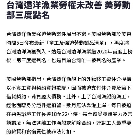
台灣遠洋漁業勞權未改善 美勞動
部三度點名
台灣遠洋漁業強迫勞動案件層出不窮。美國勞動部於美東
時間5日發布最新「童工及強迫勞動製品清單」，再度將
台灣遠洋漁獲列入。這是台灣遠洋漁業繼2020年首度上榜
後，第三度遭列名，也是目前台灣唯一被列名的產業。
美國勞動部指出，台灣遠洋漁船上的外籍移工遭仲介機構
以不實工資與契約資訊欺騙，因而被迫支付仲介費及簽下
借貸契約，背負龐大債務。此外，上了台灣漁船的漁工，
經常面臨身分證件遭扣留、數月無法靠港上岸，每日被迫
在惡劣環境工作長達18至22小時，甚至遭受肢體暴力及言
語霸凌，無法逃離工作漁船或解除合約，連對工人最重要
的薪資和食宿費也被非法苛扣。