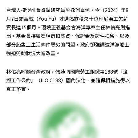
台灣人權促進會資深研究員施逸翔舉例，今（2024）年8
月7日銪富號（You Fu）才遭揭露積欠十位印尼漁工欠薪
資長達15個月。環境正義基金會海洋專案主任林佑亮則指
出，基金會持續發現苛扣薪資、保證金及證件扣留，以及
部分船隻上生活條件惡劣的問題，政府卻強調遠洋漁船上
強迫勞動狀況大幅改善。
林佑亮呼籲台灣政府，儘速將國際勞工組織第188號「漁
撈工作公約」（ILO C188）國內法化，並確保相措施得以
真正落實。