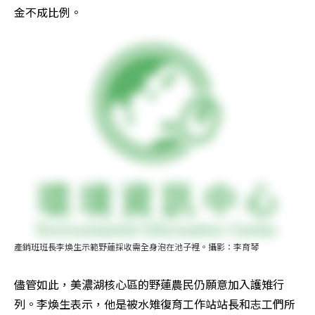
金不成比例。
產銷班班長李煥生示範野蓮採收需全身泡在池子裡。攝影：李育琴
儘管如此，美濃湖核心區的野蓮農民仍願意加入護雉行
列。李煥生表示，他是被水雉復育工作站站長和志工們所