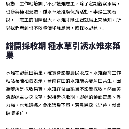
感動。工作站培訓了不少護雉志工，除了定期觀察水鳥，
也參與棲地營造、種水草及推廣保育活動。李煥生笑著
說，「志工的眼睛很大，水雉才剛生蛋就馬上來通知，所
以我們看到也不敢隨便移除鳥巢，或採收野蓮。」
錯開採收期 種水草引誘水雉來築
巢
水雉在野蓮田築巢，確實會影響農民收成。水雉復育工作
站站長陳柏豪表示，台南官田的水雉能與菱角田共生，因
為菱角是採收果實，水雉在葉面築巢不影響採收。然而美
濃野蓮主要採收莖，越接近採收期，野蓮的葉面密集、浮
力強，水雉媽媽才會來築巢下蛋。若農民採收野蓮，就會
破壞巢位。