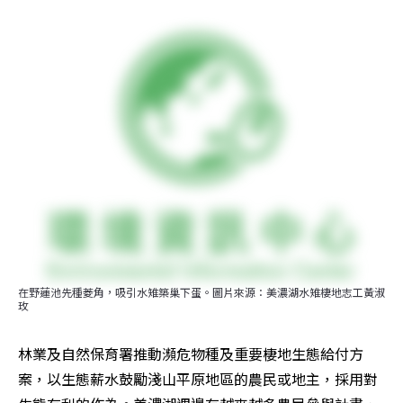
在野蓮池先種菱角，吸引水雉築巢下蛋。圖片來源：美濃湖水雉棲地志工黃淑
玫
林業及自然保育署推動瀕危物種及重要棲地生態給付方
案，以生態薪水鼓勵淺山平原地區的農民或地主，採用對