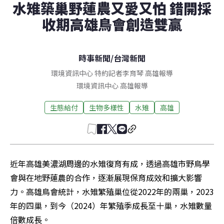
水雉築巢野蓮農又愛又怕 錯開採
收期高雄鳥會創造雙贏
時事新聞
/
台灣新聞
環境資訊中心 特約記者李育琴 高雄報導
環境資訊中心
高雄
報導
生態給付
生物多樣性
水雉
高雄
近年高雄美濃湖周邊的水雉復育有成，透過高雄市野鳥學
會與在地野蓮農的合作，逐漸展現保育成效和擴大影響
力。高雄鳥會統計，水雉繁殖巢位從2022年的兩巢，2023
年的四巢，到今（2024）年繁殖季成長至十巢，水雉數量
倍數成長。