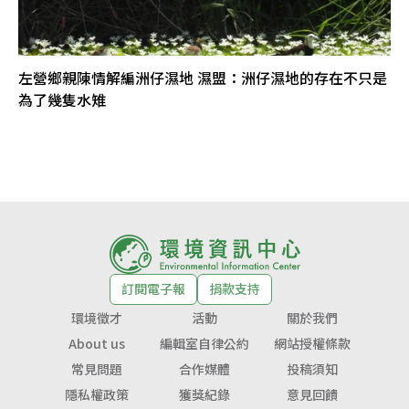
左營鄉親陳情解編洲仔濕地 濕盟：洲仔濕地的存在不只是
為了幾隻水雉
訂閱電子報
捐款支持
環境徵才
活動
關於我們
About us
編輯室自律公約
網站授權條款
常見問題
合作媒體
投稿須知
隱私權政策
獲獎紀錄
意見回饋