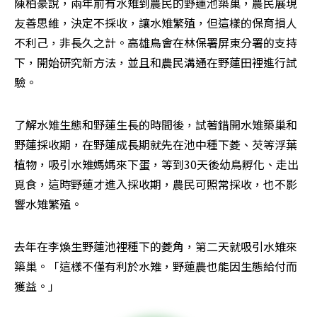
陳柏豪說，兩年前有水雉到農民的野蓮池築巢，農民展現
友善思維，決定不採收，讓水雉繁殖，但這樣的保育損人
不利己，非長久之計。高雄鳥會在林保署屏東分署的支持
下，開始研究新方法，並且和農民溝通在野蓮田裡進行試
驗。
了解水雉生態和野蓮生長的時間後，試著錯開水雉築巢和
野蓮採收期，在野蓮成長期就先在池中種下菱、芡等浮葉
植物，吸引水雉媽媽來下蛋，等到30天後幼鳥孵化、走出
覓食，這時野蓮才進入採收期，農民可照常採收，也不影
響水雉繁殖。
去年在李煥生野蓮池裡種下的菱角，第二天就吸引水雉來
築巢。「這樣不僅有利於水雉，野蓮農也能因生態給付而
獲益。」