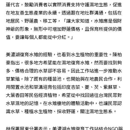
蓮代言，鼓勵消費者以實際消費支持守護濕地生態，促進
在地友善生態產業的永續。透過跟在地社群溝通，包括在
地居民、野蓮農、移工等，「讓大家知道，水雉應是個財
神爺的形象，無形中可增加野蓮價格，且保育所提供的價
值，要讓每個人都能從中分紅。」
美濃湖復育水雉的經驗，也看到水生植物的重要性。陳柏
豪指出，很多地方希望能在濕地復育水雉，然而要找到夠
多、價格合理的水草卻不容易。因此工作站進一步推動水
草繁殖，除了既有的種苗池，也開始與在地農民合作，利
用閒置水池和草溝培育包括印度杏菜、菱、芡、紫蘇草、
大葉香田等民俗經濟植物，希望從中找回過往台灣民眾對
水草濕地的記憶。在水雉棲地的體驗活動中，也讓民眾認
識水草、種植水生植物、採收野蓮，關注濕地生態系。
林保署屏東分署表示，美濃湖水雉復育工作站結合NGO與