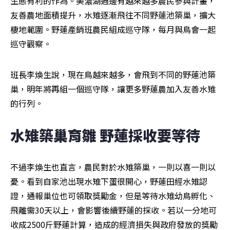
生態有利的作為。美濃湖週邊有越來越多農民參與計畫，
友善農地面積提升，水雉逐漸飛往不同野蓮池築巢，擴大
棲地範圍。野蓮產銷班農民組成巡守隊，每月與鳥會一起
巡守觀察。
班長李煥生說，現在鳥越來越多，會飛到不同的野蓮池築
巢，明年將再組一個巡守隊，讓更多野蓮農加入友善水雉
的行列。
水雉築巢育雛 野蓮採收要等待
不過李煥生也直言，農民對於水雉築巢，一則以喜一則以
憂。看到自家池出現水雉下蛋很開心，野蓮田經水雉認
證，通報巢位也可領取獎勵金，但是等待水雉幼鳥孵化、
飛離需30天以上，會影響後續野蓮的採收。若以一分地可
收成2500斤野蓮計算，造成的經濟損失與政府發放的獎勵