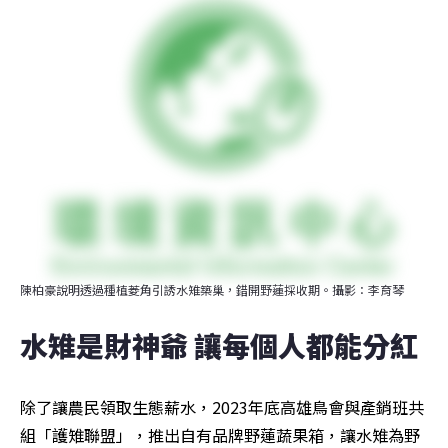
陳柏豪說明透過種植菱角引誘水雉築巢，錯開野蓮採收期。攝影：李育琴
水雉是財神爺 讓每個人都能分紅
除了讓農民領取生態薪水，2023年底高雄鳥會與產銷班共
組「護雉聯盟」，推出自有品牌野蓮蔬果箱，讓水雉為野