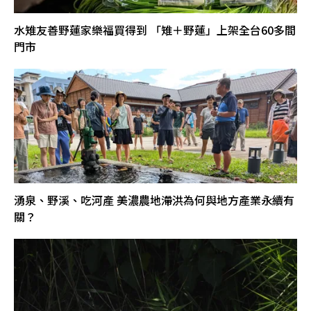
水雉友善野蓮家樂福買得到 「雉＋野蓮」上架全台60多間
門市
湧泉、野溪、吃河產 美濃農地滯洪為何與地方產業永續有
關？