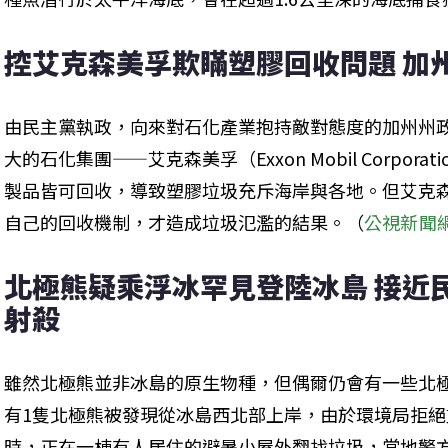
控艾克森美孚欺瞞塑膠回收問題 加
由民主黨執政，向來對石化產業抱持敵對態度的加州州政
大的石化集團——艾克森美孚（Exxon Mobil Corpor
製品皆可回收，導致塑膠垃圾充斥海岸與各地。但艾克
自己的回收機制，才造成垃圾氾濫的結果。（
公視新聞
北極熊疑乘浮冰罕見登陸冰島 接近
射殺
雖然北極熊並非冰島的原生物種，但偶爾仍會有一些北
有1隻北極熊被發現從冰島西北部上岸，由於環境局拒
時，正在一棟有人居住的避暑小屋外翻找垃圾，當地警