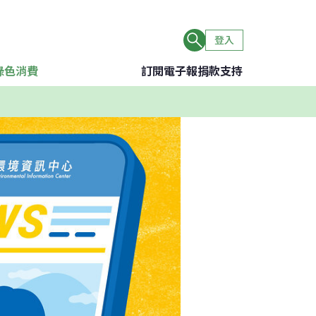
登入
綠色消費
訂閱電子報
捐款支持