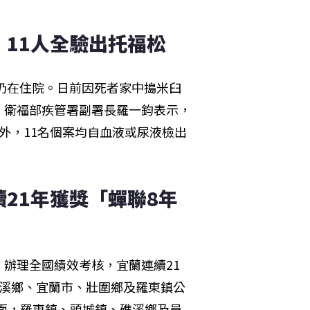
 11人全驗出托福松
人仍在住院。日前因死者家中搗米臼
。衛福部疾管署副署長羅一鈞表示，
外，11名個案均自血液或尿液檢出
21年獲獎「蟬聯8年
辦理全國績效考核，宜蘭連續21
礁溪鄉、宜蘭市、壯圍鄉及羅東鎮公
方面，羅東鎮、頭城鎮、礁溪鄉及員