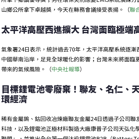
山鄉公所拿下卓越獎，今天在縣務會議接受表揚。（
聯
太平洋高壓西進擴大 台灣面臨極端
氣象署24日表示，統計過去70年，太平洋高壓系統逐漸
中國華南沿岸，足見全球暖化的影響；台灣未來將面臨
帶來的氣候風險。（
中央社報導
）
目標鋰電池零廢棄！聯友、名仁、
環經濟
稀有金屬鎢、鈷回收冶煉廠聯友金屬24日透過子公司聯
科技，以及鋰電池正極材料製造大廠康普子公司天弘化
聯盟」，並推出全台第一個汰役鋰電池B2B（Battery To