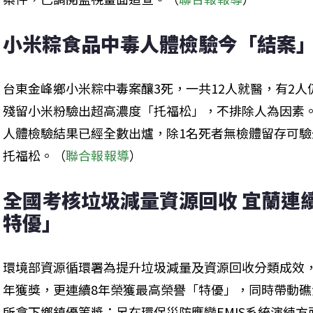
小米粽食品中毒人體檢驗今「結案」
台東金峰鄉小米粽中毒案釀3死，一共12人就醫，有2
殘留小米粉驗出超高濃度「托福松」，不排除人為因素
人體檢驗結果已經全數出爐，除1名死者無檢體留存可驗
托福松。（
聯合報報導
）
全國考核垃圾減量資源回收 宜蘭連續
特優」
環境部資源循環署為提升垃圾減量及資源回收分類成效，
年獲獎，更連續8年榮獲最高榮譽「特優」，同時帶動
所拿下鄉鎮優等獎；另在環保災防應變EMIS系統演練