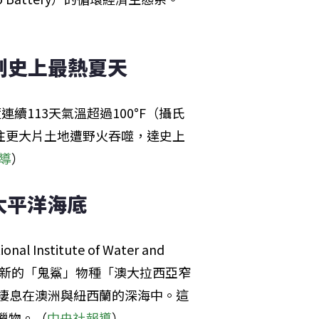
 創史上最熱夏天
續113天氣溫超過100°F（攝氏
以往更大片土地遭野火吞噬，達史上
導
）
太平洋海底
itute of Water and 
發現一種新的「鬼鯊」物種「澳大拉西亞窄
棲息在澳洲與紐西蘭的深海中。這
獵物。（
中央社報導
）