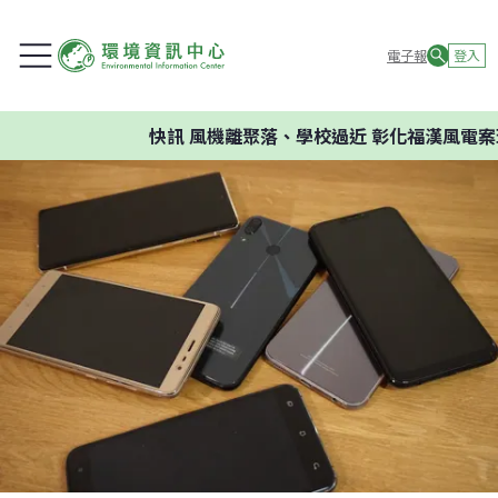
電子報
登入
快訊
風機離聚落、學校過近 彰化福漢風電案環委