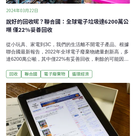
2024年03月22日
說好的回收呢？聯合國：全球電子垃圾達6200萬公
噸 僅22%妥善回收
從小玩具、家電到3C，我們的生活離不開電子產品。根據
聯合國最新報告，2022年全球電子廢棄物總量創新高，多
達6200萬公噸，其中僅22%有妥善回收，剩餘的可能因不
當處置而污染環境。全球回收量雖然緩步上升，卻遠遠比
回收
聯合國
電子廢棄物
循環經濟
不上電子廢棄物增長的速度，差了四倍之多。再不採取行
動，未來可能會更糟。回收不足 620億美元變成垃圾根據
聯合國訓練研究所（UNITAR）、國際電信聯盟（ITU）20
日發布的《2024年全球電子廢棄物監測報告》（The
Global E-waste Monitor 2024），2022年電子廢棄物達
6200萬公噸，但全球回收機制與量能不足，僅22.3%被妥
善回收處理。這些電子廢棄物來自手機、玩具、微波爐、
筆電、光電板等，裡面有珍貴的金屬資源，也可能含汞或
鉛等有毒物質。隨意掩埋、棄置或燃燒將污染環境、危害