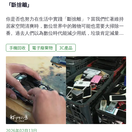
「斷捨離」
你是否也努力在生活中實踐「斷捨離」？當我們忙著維持
居家空間清爽時，數位世界中的雜物可能也需要大掃除一
番。過去人們以為數位時代能減少用紙，垃圾肯定減量。
殊不知，數位垃圾造成的環境影響也不容小覷。每年3月
手機回收
電子廢棄物
3C產品
的第三個星期六，被訂為全球數位大掃除日（Digital
Cleanup Day ），號召大家一起清空那些隱形的環境負
擔，今（2026）年在3月21日登場。數位生活隱藏的代價
根據資料管理業者調查，各大組織、機構儲存的所有資料
中，有約85%是被收集、儲存後，從未實際使用的「暗數
據」（Dark Data），估計每年製造超過580萬噸的碳排
放，相當於120萬輛汽車的年排放量。資料中心和網路更
消耗大量電力，光是資料中心每年就消耗數百萬兆瓦時
（1TWh約等於十億度電）的電量。隨著雲端、人工智慧
和影音串流平台帶來的爆炸性需求，預計2026年的用電規
模將大幅成長。與此同時，電子廢棄物也大量增加。2022
年，全
2026年02月13日