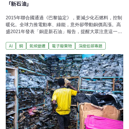
「新石油」
2015年聯合國通過《巴黎協定》，要減少化石燃料，控制
暖化。全球力推電動車、綠能，意外卻帶動銅價高漲。高
盛2021年發表「銅是新石油」報告，提醒大眾注意這一趨
勢與供需失衡的問題。3年過後，AI浪潮崛起，資料中心暴
AI
銅
氣候變遷
電子廢棄物
深度低碳專題
增，今年銅價攀升。美銀預期，2026年銅價還會再上漲，
銅仍是分析師眼中的「新石油」。綠色產業帶動銅價上揚
銅用途廣，導熱性和導電性高，加工容易，也是耐用的金
屬，廣泛應用於日常生活，因此常被用來衡量全球經濟景
況，素有「銅博士」（Dr. Copper）之稱。2021年4月，
高盛報告指出，全球要實現《巴黎協定》，減少使用石
油，銅是關鍵角色。風能、太陽能等清潔能源跟電動車都
要用到銅。高盛警告，由於供給跟不上需求，銅價已在過
去一年上漲八成，顯見市場準備不足。