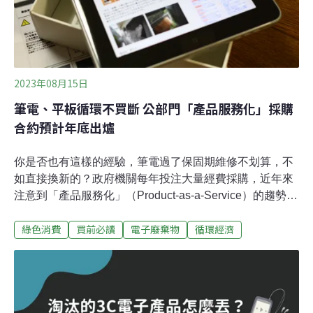
健康。報告預估，隨著消費持續增加、維修不易、產品生
命週期縮短等因素，2030年電子
2023年08月15日
筆電、平板循環不買斷 公部門「產品服務化」採購
合約預計年底出爐
你是否也有這樣的經驗，筆電過了保固期維修不划算，不
如直接換新的？政府機關每年投注大量經費採購，近年來
注意到「產品服務化」（Product-as-a-Service）的趨勢，
比起設備買斷，租賃還能享有維修、管理、回收等服務，
綠色消費
買前必讀
電子廢棄物
循環經濟
延伸使用壽命。環保署最快今（2023）年底將訂出公部門
筆電、平板的產品服務化採購合約，預計能延長電子產品
壽命50%，每年降低2.67公噸電子廢棄物。「訂閱服務」
取代買斷 筆電、平板產品服務化公版契約先行根據歐盟
「循環經濟公共採購範例與指引」，循環採購指的是採購
工程、產品、服務時，向業者訂出要求，引導資源在封閉