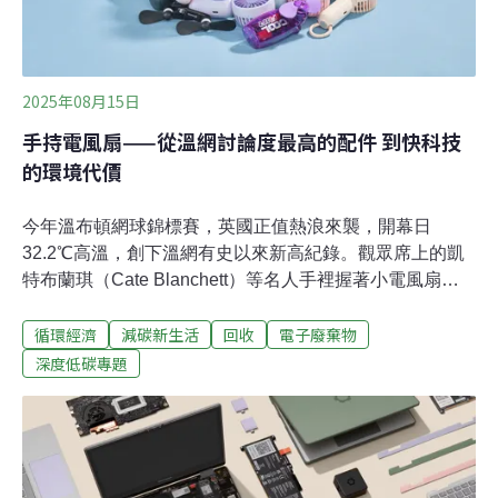
曾做過問卷調查，發現手機回收率低落
2025年08月15日
手持電風扇——從溫網討論度最高的配件 到快科技
的環境代價
今年溫布頓網球錦標賽，英國正值熱浪來襲，開幕日
32.2℃高溫，創下溫網有史以來新高紀錄。觀眾席上的凱
特布蘭琪（Cate Blanchett）等名人手裡握著小電風扇，
被鏡頭捕捉下來，成為話題主角。但當夏季過去，明年凱
循環經濟
減碳新生活
回收
電子廢棄物
特布蘭琪還會拿著同一支手持電風扇出現在螢光幕上嗎？
或許無法確定，但隨著氣溫連年攀升，手持電風扇這類
深度低碳專題
「快科技」（FastTech）產品的需求正在急遽攀升。數字
背後的真相：「快科技」廢棄物驚人現況英國環保組織
Material Focus執行董事巴特勒（Scott Butle）表示，「我
們有了快餐，後來出現了快時尚，現在又有了快科技。它
們便宜、很容易買到，但最終都會被扔進垃圾桶。」常見