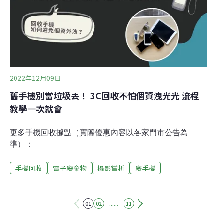
系統中循環使用，避免負面影響。常見的要求包含使用再
生料、容易維修、負起回收責任，以及產品服務化。循環
台灣基金會倡議總監董敏筑解釋，產品服務化可以想成是
訂閱服務，例如桃園社宅中心就向業者「訂閱」逾3000部
冷氣機，業者除了供應設備，還包下管理、維修、汰換及
回收等服務，公
2022年12月09日
舊手機別當垃圾丟！ 3C回收不怕個資洩光光 流程
教學一次就會
更多手機回收據點（實際優惠內容以各家門市公告為
準）：
手機回收
電子廢棄物
攝影賞析
廢手機
......
01
02
11