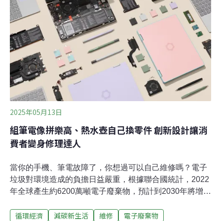
的快科技產品有行動電源、充電線、日落投影燈、夜光馬
桶蓋、迷你卡拉OK機、LED 氣球燈。產品品質一般、容
易損壞，不難想見，很少人會選擇送修，還不如再買一個
新的。Material Focus指出，英國每年丟
2025年05月13日
組筆電像拼樂高、熱水壺自己換零件 創新設計讓消
費者變身修理達人
當你的手機、筆電故障了，你想過可以自己維修嗎？電子
垃圾對環境造成的負擔日益嚴重，根據聯合國統計，2022
年全球產生約6200萬噸電子廢棄物，預計到2030年將增至
8200萬噸；並且電子垃圾產生的速度是回收的五倍。為
循環經濟
減碳新生活
維修
電子廢棄物
此，不少新創公司試圖翻轉「用壞即丟」的產品設計方