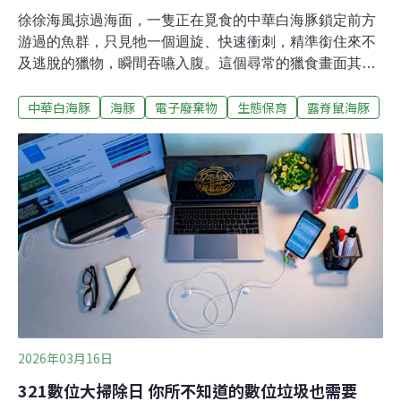
徐徐海風掠過海面，一隻正在覓食的中華白海豚鎖定前方
游過的魚群，只見牠一個迴旋、快速衝刺，精準銜住來不
及逃脫的獵物，瞬間吞嚥入腹。這個尋常的獵食畫面其實
潛藏著危機。近期發表在《環境科學與技術》
中華白海豚
海豚
電子廢棄物
生態保育
露脊鼠海豚
（Environmental Science & Technology ）上的研究指
出，家用電子產品與電子垃圾的液晶單體（LCMs），不
僅會透過食物鏈累積在印太江豚與中華白海豚的脂肪層與
肌肉中，甚至連大腦也檢驗出同樣的化學物質，引起科學
家高度關注。血腦屏障擋不了 海豚大腦驗出電子廢棄物污
染物液晶單體是電視、筆記型電腦、智慧型手機螢幕的重
要材料，讓液晶顯示器（LCD）得以提供高畫質影像與鮮
豔色彩。液晶單體的化學性質非常穩定，也使得電子產品
更耐用，但也意味著難以在環境中分解，成為持久性的污
染物。過去研究已知液晶單體會經由室內空氣、灰塵和廢
水流入沿海地帶，不過它是如何在海洋食物鏈傳播與其影
響仍所知甚少。香港城
2026年03月16日
321數位大掃除日 你所不知道的數位垃圾也需要