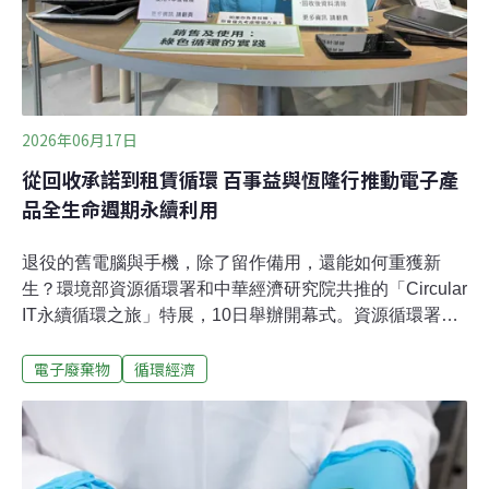
2026年06月17日
從回收承諾到租賃循環 百事益與恆隆行推動電子產
品全生命週期永續利用
退役的舊電腦與手機，除了留作備用，還能如何重獲新
生？環境部資源循環署和中華經濟研究院共推的「Circular
IT永續循環之旅」特展，10日舉辦開幕式。資源循環署署
長賴瑩瑩表示，《資源循環促進法》已經三讀通過，代表
電子廢棄物
循環經濟
台灣從傳統廢棄物管理轉型為循環經濟。現場展出再生材
料打造的綠色電腦，也具體呈現「以租代買」的電子設備
租賃新商業模式，以及廢家電與液晶面板的材料再生技
術，串聯電子產品全產業鏈的永續運用。電子產品循環涵
蓋範圍廣 電腦大廠、電信業者都參展環境部資源循環署與