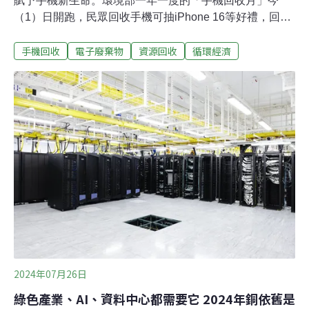
賦予手機新生命。環境部一年一度的「手機回收月」今
（1）日開跑，民眾回收手機可抽iPhone 16等好禮，回收
三支還有額外加碼。此次回收據點共1萬4300個創下新
手機回收
電子廢棄物
資源回收
循環經濟
高，更提供線上回收服務，方便民眾參與。手機回收據點
創新高 攜手網購平台免出門也能回收舊機台灣每年賣出約
500萬支手機，但根據環境部過去調查，許多人不知如何
回收，也擔心個資洩漏問題，超過半數民眾傾向把壞掉或
不再使用的手機堆在家裡。手機內含許多貴金屬及稀有金
屬，若能有效回收，可減少資源過度開採。環境部從2019
年開始，每年10月舉辦「手機回收月」活動，鼓勵民眾清
出家中舊手機，提高回收率。據最新資料統計，2022年全
國約回收72.8萬支手機，回收率為12%。環境部在今日的
記者會上指出，民眾於本月31日前，至公家或民間共1萬
4300個指定據點回收手機，有機會抽中總額20萬的獎項，
包括iPho
2024年07月26日
綠色產業、AI、資料中心都需要它 2024年銅依舊是