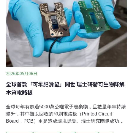
中華經濟研究院舉辦的「Circular IT永續循環之旅」特
展，10日於台灣當代文化實驗場（C-LAB）的循環再設計
中心舉行開幕式。展覽現場有宏碁電腦以70%再生材質製
成的電腦、Fairphone可維修的模組化手機。台灣大哥大
則介紹台灣首套手機回收的產品類別規則（PCR），每回
收或購買一支循環手機，比起買新機可減少約16倍碳排。
此外，
2026年05月06日
全球首款「可堆肥滑鼠」問世 瑞士研發可生物降解
木質電路板
全球每年有超過5000萬公噸電子廢棄物，且數量年年持續
攀升，其中難以回收的印刷電路板（Printed Circuit
Board，PCB）更是造成環境隱憂。瑞士研究團隊成功以
木材製作可生物降解電路板，效能不輸傳統材料，還進一