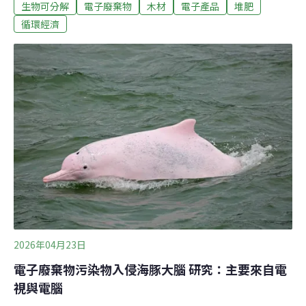
生物可分解
電子廢棄物
木材
電子產品
堆肥
步設計出可堆肥回收的滑鼠，為電子業永續發展帶來關鍵
突破。傳統電路板回收陷困境 每年釀5000萬噸電子廢棄物
循環經濟
現代生活中，無論是智慧型手機、筆記型電腦或電動牙
刷，幾乎所有電子產品都仰賴印刷電路板運作。這些看似
不起眼的綠色薄板，負責串聯裝置內部所有電子零件，是
科技產品不可或缺的核心元件。然而，這項高科技產業的
關鍵元件，卻隱藏龐大的環境代價。根據多項國際統計，
全球每年產生超過5000萬公噸電子廢棄物，主要來源之
一，即為難以回收的塑膠與複合材料。目前市面上的印刷
電路板原料通常為玻璃纖維強化環氧樹脂（fiber-
reinforced epoxy resin），這種由玻璃纖維與石化原
2026年04月23日
電子廢棄物污染物入侵海豚大腦 研究：主要來自電
視與電腦