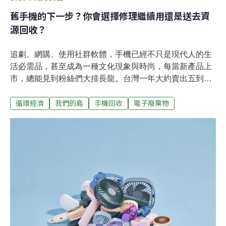
舊手機的下一步？你會選擇修理繼續用還是送去資
源回收？
追劇、網購、使用社群軟體，手機已經不只是現代人的生
活必需品，甚至成為一種文化現象與時尚，每當新產品上
市，總能見到粉絲們大排長龍。台灣一年大約賣出五到六
百萬支新手機，但那些被淘汰的舊手機都去了哪裡？它們
循環經濟
我們的島
手機回收
電子廢棄物
有沒有更好的去處呢？台灣手機回收率偏低，僅有約12%
想像一個悠閒的週末，拿出手機查詢附近評價最高的咖啡
廳，藉由Google地圖找出最近路線，在捷運閘門掃QR
Code乘車碼進站，最後用行動支付點一杯香濃的咖啡。對
許多人來說，忘記帶手機可能比忘記帶錢包更令人焦慮。
同時，手機已經不只是單純的工具，而是情感的載體，裡
頭儲存許多親友的照片或是對話紀錄。即使手機壞了、反
應慢了，人們也不見得會在換新機之後把它處理掉，反正
手機體積小又不占空間。翻翻抽屜深處，你是不是也發現
了好幾支早已遺忘的舊手機？根據環境部資料，台灣目前
的手機回收率僅有12%，低於日本、歐盟的15%。環境部