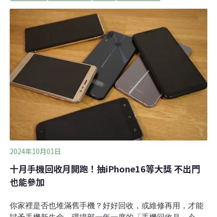
式，打造出可以透過維修、更換零件延長使用壽命的電子
產品。熱水壺、筆記型電腦，一把螺絲起子就能修據聯合
國估算，全球每年製造高達6200萬噸的電子廢棄物，其中
三分之一是小型家電，如烤麵包機、微波爐、熱水壺等，
回收率卻只有12%。對於大眾而言，維修家電可能是有門
檻、有安全風險的事。歐盟調查指出，八成的消費者希望
產品具備可維修性，但前提是維修過程簡單且令人安心。
為了符合大眾的需求，來自英國德蒙福特大學的凱
（Gabriel Kay）設計了名為Osiris的熱水壺，使用者只需
一把螺絲起子就能自行更換內部的電子零件。不同於傳統
家電需要更換電線、電
2024年10月01日
十月手機回收月開跑！抽iPhone16等大獎 不出門
也能參加
你家裡是否也堆滿舊手機？好好回收，或維修再用，才能