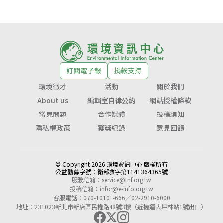
訂閱電子報
捐款支持
環境徵才
活動
關於我們
About us
編輯室自律公約
網站授權條款
常見問題
合作媒體
投稿須知
隱私權政策
獲獎紀錄
意見回饋
© Copyright 2026 環境資訊中心 版權所有
公益勸募字號：
衛部救字第1141364365號
服務信箱：
service@tnf.org.tw
投稿信箱：
infor@e-info.org.tw
客服電話：070-10101-666／02-2910-6000
地址：231023新北市新店區民權路48號3樓（近捷運大坪林站1號出口）