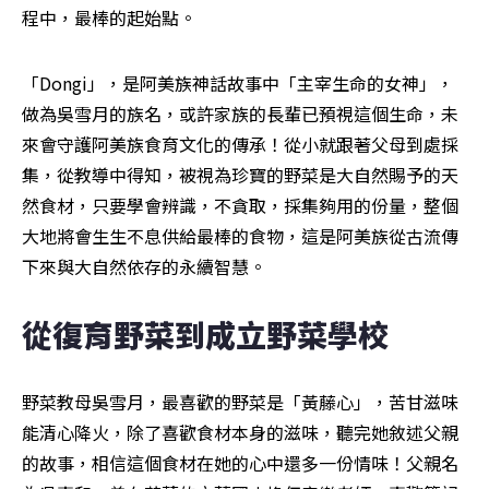
程中，最棒的起始點。
「Dongi」，是阿美族神話故事中「主宰生命的女神」，
做為吳雪月的族名，或許家族的長輩已預視這個生命，未
來會守護阿美族食育文化的傳承！從小就跟著父母到處採
集，從教導中得知，被視為珍寶的野菜是大自然賜予的天
然食材，只要學會辨識，不貪取，採集夠用的份量，整個
大地將會生生不息供給最棒的食物，這是阿美族從古流傳
下來與大自然依存的永續智慧。
從復育野菜到成立野菜學校
野菜教母吳雪月，最喜歡的野菜是「黃藤心」，苦甘滋味
能清心降火，除了喜歡食材本身的滋味，聽完她敘述父親
的故事，相信這個食材在她的心中還多一份情味！父親名