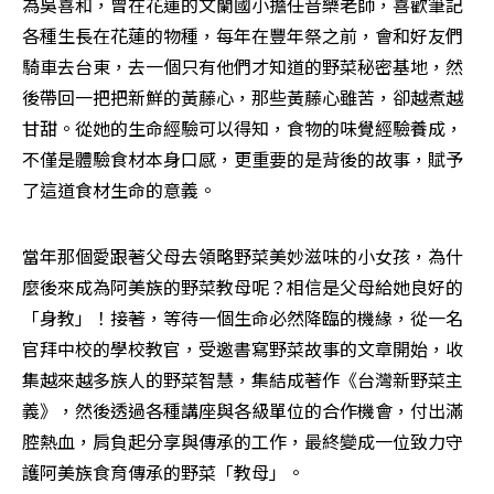
為吳喜和，曾在花蓮的文蘭國小擔任音樂老師，喜歡筆記
各種生長在花蓮的物種，每年在豐年祭之前，會和好友們
騎車去台東，去一個只有他們才知道的野菜秘密基地，然
後帶回一把把新鮮的黃藤心，那些黃藤心雖苦，卻越煮越
甘甜。從她的生命經驗可以得知，食物的味覺經驗養成，
不僅是體驗食材本身口感，更重要的是背後的故事，賦予
了這道食材生命的意義。
當年那個愛跟著父母去領略野菜美妙滋味的小女孩，為什
麼後來成為阿美族的野菜教母呢？相信是父母給她良好的
「身教」！接著，等待一個生命必然降臨的機緣，從一名
官拜中校的學校教官，受邀書寫野菜故事的文章開始，收
集越來越多族人的野菜智慧，集結成著作《台灣新野菜主
義》，然後透過各種講座與各級單位的合作機會，付出滿
腔熱血，肩負起分享與傳承的工作，最終變成一位致力守
護阿美族食育傳承的野菜「教母」。