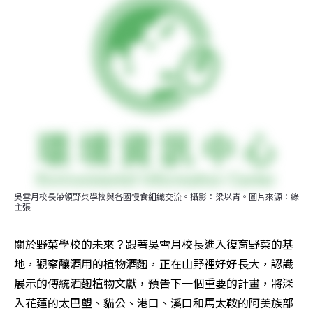
吳雪月校長帶領野菜學校與各國慢食組織交流。攝影：梁以青。圖片來源：綠
主張
關於野菜學校的未來？跟著吳雪月校長進入復育野菜的基
地，觀察釀酒用的植物酒麴，正在山野裡好好長大，認識
展示的傳統酒麴植物文獻，預告下一個重要的計畫，將深
入花蓮的太巴塱、貓公、港口、溪口和馬太鞍的阿美族部