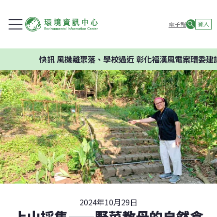
電子報
登入
快訊
風機離聚落、學校過近 彰化福漢風電案環委建議不應
2024年10月29日
上山採集——野菜教母的自然食