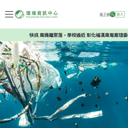
電子報
登入
快訊
風機離聚落、學校過近 彰化福漢風電案環委建議