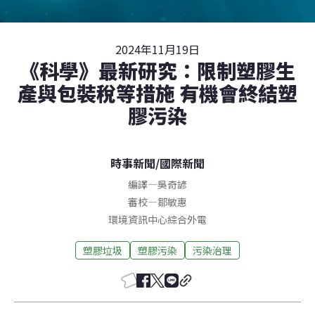
2024年11月19日
《科學》最新研究：限制塑膠生
產與包裝稅等措施 有機會終結塑
膠污染
時事新聞
/
國際新聞
編譯
—
吳奇諺
審校
—
鄒敏惠
環境資訊中心綜合外電
塑膠垃圾
塑膠污染
污染治理