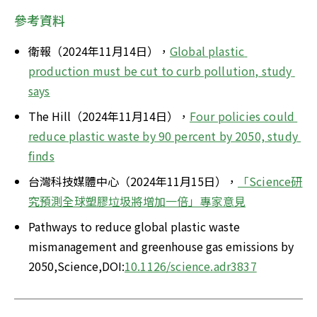
參考資料
衛報（2024年11月14日），
Global plastic 
production must be cut to curb pollution, study 
says
The Hill（2024年11月14日），
Four policies could 
reduce plastic waste by 90 percent by 2050, study 
finds
台灣科技媒體中心（2024年11月15日），
「Science研
究預測全球塑膠垃圾將增加一倍」專家意見
Pathways to reduce global plastic waste 
mismanagement and greenhouse gas emissions by 
2050,Science,DOI:
10.1126/science.adr3837