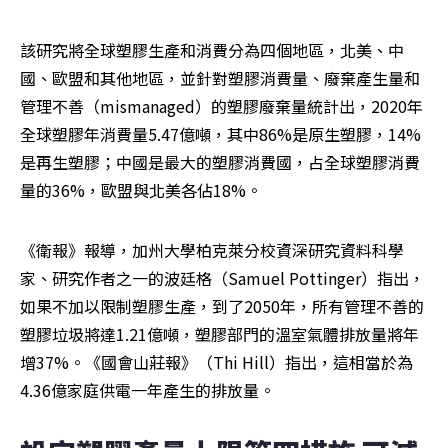
該研究將全球塑膠生產和消費分為四個地區，北美、中
國、歐盟和其他地區，並針對塑膠消費量、廢棄產生量和
管理不善（mismanaged）的塑膠廢棄量統計出，2020年
全球塑膠年消費量5.47億噸，其中86%是原生塑膠，14%
是再生塑膠；中國是最大的塑膠消費國，占全球塑膠消費
量的36%，歐盟與北美各佔18%。
《衛報》報導，加州大學柏克萊分校資深研究資料科學
家、研究作者之一的波廷格（Samuel Pottinger）指出，
如果不加以限制塑膠生產，到了2050年，所有管理不善的
塑膠垃圾將達1.21億噸，塑膠部門的溫室氣體排放量將年
增37%。《國會山莊報》（Thi Hill）指出，這相當於為
4.36億家庭供電一年產生的排放量。