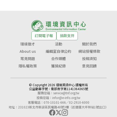
訂閱電子報
捐款支持
環境徵才
活動
關於我們
About us
編輯室自律公約
網站授權條款
常見問題
合作媒體
投稿須知
隱私權政策
獲獎紀錄
意見回饋
© Copyright 2026 環境資訊中心 版權所有
公益勸募字號：
衛部救字第1141364365號
服務信箱：
service@tnf.org.tw
投稿信箱：
infor@e-info.org.tw
客服電話：070-10101-666／02-2910-6000
地址：231023新北市新店區民權路48號3樓（近捷運大坪林站1號出口）