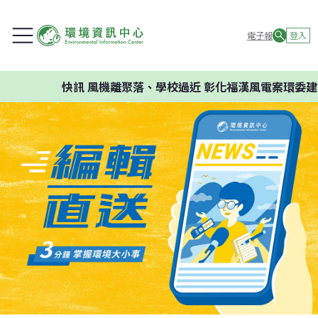
電子報
登入
快訊
風機離聚落、學校過近 彰化福漢風電案環委建議