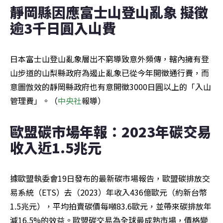
靜岡縣因應富士山登山亂象 擬徵
逾3千日圓入山費
日本富士山登山亂象層出不窮導致意外頻傳，轄內擁有登
山步道的山梨縣政府為遏止亂象已從今年開徵通行費，而
意圖倣效的靜岡縣政府也有意開徵3000日圓以上的「入山
管理費」。（
中央社
報導）
歐盟碳市場年報：2023年碳交易
收入近1.5兆元
據歐盟執委會19日發布的最新碳市場報告，歐盟碳排放交
易系統（ETS）去（2023）年收入436億歐元（約新台幣
1.5兆元），平均拍賣碳價每噸83.6歐元，並帶來碳排放年
減16.5%的效益。歐盟碳交易為全球最成熟市場，價格變