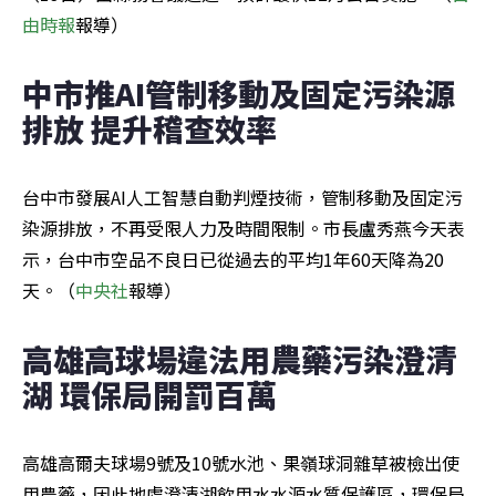
由時報
報導）
中市推AI管制移動及固定污染源
排放 提升稽查效率
台中市發展AI人工智慧自動判煙技術，管制移動及固定污
染源排放，不再受限人力及時間限制。市長盧秀燕今天表
示，台中市空品不良日已從過去的平均1年60天降為20
天。（
中央社
報導）
高雄高球場違法用農藥污染澄清
湖 環保局開罰百萬
高雄高爾夫球場9號及10號水池、果嶺球洞雜草被檢出使
用農藥，因此地處澄清湖飲用水水源水質保護區，環保局