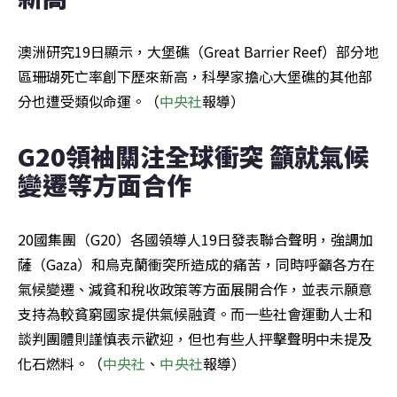
澳洲研究19日顯示，大堡礁（Great Barrier Reef）部分地
區珊瑚死亡率創下歷來新高，科學家擔心大堡礁的其他部
分也遭受類似命運。（
中央社
報導）
G20領袖關注全球衝突 籲就氣候
變遷等方面合作
20國集團（G20）各國領導人19日發表聯合聲明，強調加
薩（Gaza）和烏克蘭衝突所造成的痛苦，同時呼籲各方在
氣候變遷、減貧和稅收政策等方面展開合作，並表示願意
支持為較貧窮國家提供氣候融資。而一些社會運動人士和
談判團體則謹慎表示歡迎，但也有些人抨擊聲明中未提及
化石燃料。（
中央社
、
中央社
報導）