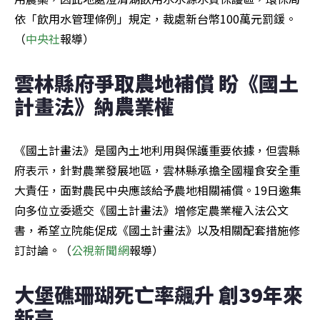
依「飲用水管理條例」規定，裁處新台幣100萬元罰鍰。
（
中央社
報導）
雲林縣府爭取農地補償 盼《國土
計畫法》納農業權
《國土計畫法》是國內土地利用與保護重要依據，但雲縣
府表示，針對農業發展地區，雲林縣承擔全國糧食安全重
大責任，面對農民中央應該給予農地相關補償。19日邀集
向多位立委遞交《國土計畫法》增修定農業權入法公文
書，希望立院能促成《國土計畫法》以及相關配套措施修
訂討論。（
公視新聞網
報導）
大堡礁珊瑚死亡率飆升 創39年來
新高