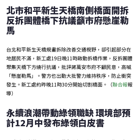
北市和平新生天橋南側橋面開拆 
反拆團體橋下抗議籲市府懸崖勒
馬
台北和平新生天橋規畫拆除改善交通視野，卻引起部分在
地居民不滿，新工處19日晚11時啟動拆橋作業，反拆團體
聚集天橋下方繞行抗議，批評蔣萬安市府不顧民意，高喊
「懸崖勒馬」。警方也出動大批警力維持秩序，防止衝突
發生。新工處約昨晚11時30分開始切割橋面。（
聯合報
報
導）
永續浪潮帶動綠領職缺 環境部預
計12月中發布綠領白皮書