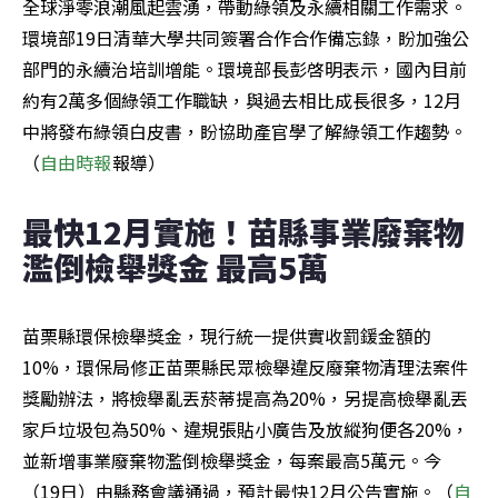
全球淨零浪潮風起雲湧，帶動綠領及永續相關工作需求。
環境部19日清華大學共同簽署合作合作備忘錄，盼加強公
部門的永續治培訓增能。環境部長彭啓明表示，國內目前
約有2萬多個綠領工作職缺，與過去相比成長很多，12月
中將發布綠領白皮書，盼協助產官學了解綠領工作趨勢。
（
自由時報
報導）
最快12月實施！苗縣事業廢棄物
濫倒檢舉獎金 最高5萬
苗栗縣環保檢舉獎金，現行統一提供實收罰鍰金額的
10%，環保局修正苗栗縣民眾檢舉違反廢棄物清理法案件
獎勵辦法，將檢舉亂丟菸蒂提高為20%，另提高檢舉亂丟
家戶垃圾包為50%、違規張貼小廣告及放縱狗便各20%，
並新增事業廢棄物濫倒檢舉獎金，每案最高5萬元。今
（19日）由縣務會議通過，預計最快12月公告實施。（
自