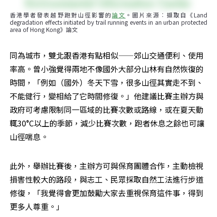
香港學者發表越野跑對山徑影響的
論文
。圖片來源︰擷取自《Land 
degradation effects initiated by trail running events in an urban protected 
area of Hong Kong》論文
同為城市，雙北跟香港有點相似——郊山交通便利、使用
率高。曾小強覺得兩地不像國外大部分山林有自然恢復的
時間，「例如（國外）冬天下雪，很多山徑其實走不到、
不能健行，變相給了它時間修復。」他建議比賽主辦方與
政府可考慮限制同一區域的比賽次數或路線，或在夏天動
輒30°C以上的季節，減少比賽次數，跑者休息之餘也可讓
山徑喘息。
此外，舉辦比賽後，主辦方可與保育團體合作，主動檢視
損害性較大的路段，與志工、民眾採取自然工法進行步道
修復，「我覺得會更加鼓勵大家去重視保育這件事，得到
更多人尊重。」