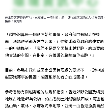
在主步道旁邊的草地，已被開出一條明顯小路，健行或越野跑的人也會使用。
攝影︰袁慧妍
「越野跑算是一個剛開始的事情，政府部門有點走在後
面，法規體制都沒建立起來。」徐銘謙認為政府應建立統
一的申請機制，「我們不是要全面禁止越野跑，應該要給
他合法的空間，在指定、有維護的路線讓你去跑。」
目前，各縣市政府或國家公園管理處的要求不一，對申辦
越野跑賽事的民團、越野跑參加者亦造成困擾。
參考香港有關越野跑的法規和指引，香港郊野公園及特別
地區占地近45萬公頃，約占香港土地總面積四成，範圍包
括山嶺、叢林、水塘及海岸地帶，並統一由香港漁農自然