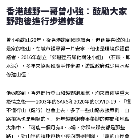
香港越野一哥曾小強︰鼓勵大家
野跑後進行步道修復
曾小強跑山20年，從香港跑到國際舞台，但他最喜歡的山
是家的後山，在城市裡尋得一片安寧。他也是環境保護倡
議者，2016年創立「郊遊徑石屎化關注小組」（石屎，即
水泥），多年來協助推廣手作步道，遊說政府減少用水泥
修建山徑。
他觀察到，香港健行登山和越野跑風氣，均來自兩場重大
疫情之後——2003年的SARS和2020年的COVID-19。「懂
不懂行山（健行）也會上去，多了一些山路救援案例，山
路損耗也是明顯的。」近年越野跑賽事舉辦的時間和地點
太集中，「可能一個月有4、5場，你踩來踩去都是那些
路」，對山徑的損耗包括小徑向兩邊開闊，「爛的山徑會