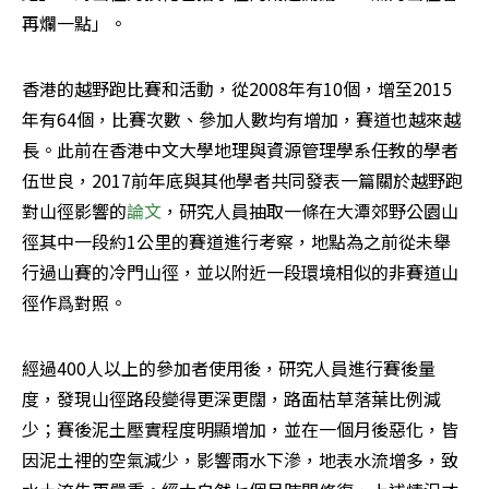
再爛一點」。
香港的越野跑比賽和活動，從2008年有10個，增至2015
年有64個，比賽次數、參加人數均有增加，賽道也越來越
長。此前在香港中文大學地理與資源管理學系任教的學者
伍世良，2017前年底與其他學者共同發表一篇關於越野跑
對山徑影響的
論文
，研究人員抽取一條在大潭郊野公園山
徑其中一段約1公里的賽道進行考察，地點為之前從未舉
行過山賽的冷門山徑，並以附近一段環境相似的非賽道山
徑作爲對照。
經過400人以上的參加者使用後，研究人員進行賽後量
度，發現山徑路段變得更深更闊，路面枯草落葉比例減
少；賽後泥土壓實程度明顯增加，並在一個月後惡化，皆
因泥土裡的空氣減少，影響雨水下滲，地表水流增多，致