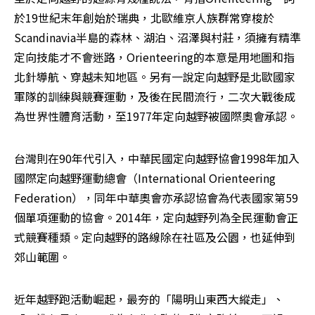
於19世紀末年創始於瑞典，北歐維京人族群常穿梭於
Scandinavia半島的森林、湖泊、沼澤與村莊，須擁有精準
定向技能才不會迷路，Orienteering的本意是用地圖和指
北針導航、穿越未知地區。另有一說定向越野是北歐國家
軍隊的訓練與競賽運動，及後在民間流行，二次大戰後成
為世界性體育活動，至1977年定向越野被國際奧會承認。
台灣則在90年代引入，中華民國定向越野協會1998年加入
國際定向越野運動總會（International Orienteering 
Federation），同年中華奧會亦承認協會為代表國家第59
個單項運動的協會。2014年，定向越野列為全民運動會正
式競賽種類。定向越野的路線除在社區及公園，也延伸到
郊山範圍。
近年越野跑活動崛起，最夯的「陽明山東西大縱走」、