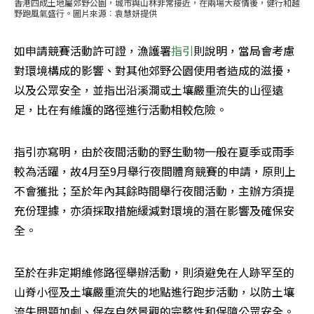
香港四成土地屬郊野公園，城市與山林非常接近，在兩場大疫情後，健行和越
野跑風氣盛行。圖片來源︰袁慧妍提供
如申請競賽活動許可證，漁護署
指引
則說明，當局會考慮
對環境構成的影響、對其他郊野公園使用者造成的滋擾，
以及公眾安全，並指出沿溪澗或土壤嚴重流失的山徑遠
足，比在有維護的路徑進行活動相較危險。
指引亦寫明，由於夜間活動的野生動物一般在夏季或雨季
較為活躍，故4月至9月舉行夜間體育競賽的申請，原則上
不會獲批；至於年內其餘時間舉行夜間活動，主辦方須提
充份理據，亦須採取措施緩減對環境的潛在影響及確保安
全。
至於在非定期維修路徑舉辦活動，則須避免在人跡罕至的
山脊小徑及土壤嚴重流失的地點進行跑步活動，以防土壤
流失問題加劇、保存自然景觀的完整性和保障公眾安全。