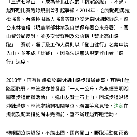
「三進七星山」，成為台北山跑的「指定路線」。不過，
越野跑比賽路線規劃曾引起爭議。2014年，台灣路跑馬拉
松協會、台灣極限鐵人協會等單位發起嘉明湖越野跑，遭
台東林管處（現農業部林業及自然保育署台東分署）、關
山警分局反對，並多次發聲明及公函稱「禁止高山路
跑」。賽前，選手及工作人員則以「登山健行」名義申請
入山，並完成「比賽」，因為法規無法規定登山者「健
行」速度。
2018年，再有團體欲於嘉明湖山路步道辦賽事，其時山徑
路面脆弱，林管處亦曾發起「一人一公斤，為永續嘉明湖
國家步道而揹活動」，邀山友背土石上山，回填步道沿線
沖蝕溝處。林管處諮詢相關單位、環團等意見後，
決定
在
規範及配套措施尚未完備前，暫不辦理越野跑活動。
轉眼間疫情爆發，不能出國，國內登山、野跑活動如雨後