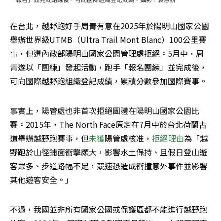
在台北，越野跑好手周青有意在2025年於陽明山國家公園
舉辦世界級UTMB（Ultra Trail Mont Blanc）100公里賽
事，但遭內政部陽明山國家公園管理處拒絕。5月中，周
青遂以「團練」發起活動，跑手「報名團練」並完成後，
可向國際越野跑組織登記成績，累積分數參加國際賽事。
事實上，陽管處也非首次拒絕團體在陽明山國家公園比
賽。2015年，The North Face原定在7月中於台北荷蘭古
道舉辦越野跑賽事，但
未獲
陽管處核准，
拒絕理由
為「越
野跑於山徑鋪面衝擊頗大，影響水土保持、且假日登山遊
客眾多、步道路幅不足，競速恐造成衝撞意外事件並影響
其他遊客安全。」
不過，我國並非所有國家公國或保護區都不能進行越野跑