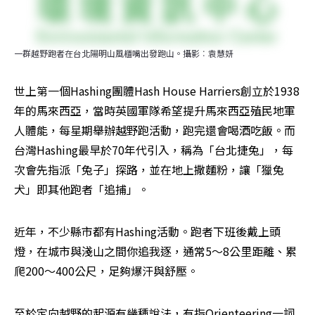
一群越野跑者在台北陽明山風櫃嘴出發跑山。攝影︰袁慧妍
世上第一個Hashing團體Hash House Harriers創立於1938
年的馬來西亞，當時英國軍隊希望提升馬來西亞殖民地軍
人體能，每星期舉辦越野跑活動，跑完還會喝酒吃飯。而
台灣Hashing最早於70年代引入，稱為「台北捷兔」，每
次會先指派「兔子」探路，並在地上撒麵粉，讓「獵兔
犬」即其他跑者「追捕」。
近年，不少縣市都有Hashing活動。跑者下班後戴上頭
燈，在城市與淺山之間你追我逐，通常5～8公里距離、累
爬200～400公尺，足夠爆汗與舒壓。
至於定向越野的起源有幾種說法，有指Orienteering一詞