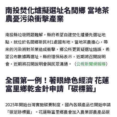
南投焚化爐擬選址名間鄉 當地茶
農憂污染衝擊產業
南投縣垃圾問題難解，縣府希望自建焚化爐優先選址地
點，就位於名間鄉新民村1處國有地。當地茶農擔心，帶
來的污染將對茶業造成衝擊，鄉公所更質疑選址錯誤，希
望公布數據再選址。縣府環保局表示，近期將召開說明
會，近期將召開說明會與民眾溝通。（
公視新聞網報導
）
全國第一例！著眼綠色經濟 花蓮
富里鄉乾金針申請「碳標籤」
2025年開始台灣實施碳費制度，國內各類產品也開始申請
「碳足跡標籤」。花蓮縣富里鄉農會加入農業部農產品碳