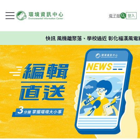
電子報
登入
快訊
風機離聚落、學校過近 彰化福漢風電案