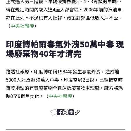
正式邁入第三階段。車輛碳排標籤5、4、3等級的車輛不
得在規定時間內駛入這4座大都會區。2006年前的汽油車
亦在此列。不過也有人批評，政策對郊區低收入戶不公。
（
中央社報導
）
印度博帕爾毒氣外洩50萬中毒 現
場廢棄物40年才清完
路透社報導，印度博帕爾1984年發生毒氣外洩，造成逾
5000人死及逾50萬人中毒，印度當局2日說，已經把當時
事發地點的有毒廢棄物全數運抵廢棄物處理廠，廠方將耗
時3至9個月焚化。（
中央社報導
）