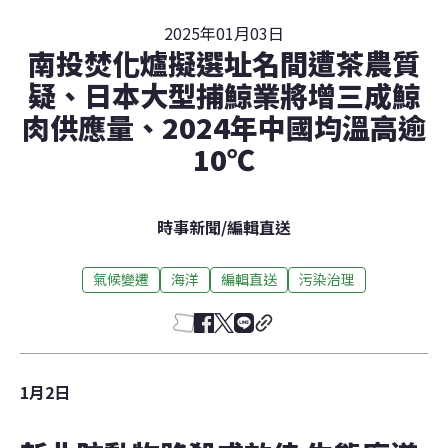
2025年01月03日
南投焚化爐擬選址名間遭茶農質
疑、日本大型捕鯨業將增三成鯨
肉供應量、2024年中國均溫高逾
10℃
時事新聞
/
編輯直送
氣候變遷
海洋
編輯直送
污染治理
1月2日