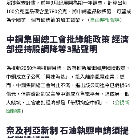
足跡盤查計畫，前年9月起展開為期一年調查，計算出每
100公克產品碳含量780公克，將申請產品碳標籤，可望成
為全國第一個有碳標籤的加工蔬菜。（
自由時報報導
）
中鋼集團總工會批綠能政策 經濟
部提持股調降等3點聲明
為推動2050淨零排碳目標，政府推動風電國產國造政策，
中鋼成立子公司「興達海基」，投入離岸風電產業；然
而，中鋼集團總工會對此不滿，指出該公司迄今已虧損64
億元，但經濟部卻又主導中鋼成立售電平台，恐成另一個
大錢坑，工會痛批經濟部是「帶頭掏空中鋼」。（
公視新
聞
報導
）
奈及利亞新制 石油執照申請須提