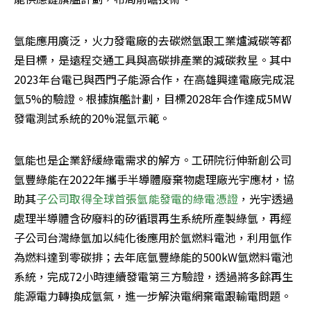
氫能應用廣泛，火力發電廠的去碳燃氫跟工業爐減碳等都
是目標，是遠程交通工具與高碳排產業的減碳救星。其中
2023年台電已與西門子能源合作，在高雄興達電廠完成混
氫5%的驗證。根據旗艦計劃，目標2028年合作達成5MW
發電測試系統的20%混氫示範。
氫能也是企業舒緩綠電需求的解方。工研院衍伸新創公司
氫豐綠能在2022年攜手半導體廢棄物處理廠光宇應材，協
助其
子公司取得全球首張氫能發電的綠電憑證
，光宇透過
處理半導體含矽廢料的矽循環再生系統所產製綠氫，再經
子公司台灣綠氫加以純化後應用於氫燃料電池，利用氫作
為燃料達到零碳排；去年底氫豐綠能的500kW氫燃料電池
系統，完成72小時連續發電第三方驗證，透過將多餘再生
能源電力轉換成氫氣，進一步解決電網棄電跟輸電問題。
