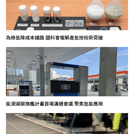
為綠氫降成本鋪路 國科會電解產氫技術新突破
能源減碳旗艦計畫首場溝通會議 聚焦氫能應用