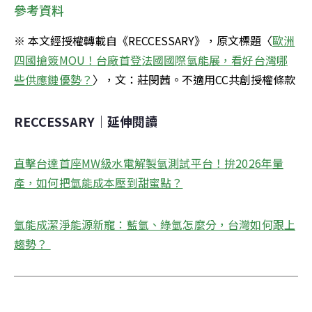
參考資料
※ 本文經授權轉載自《RECCESSARY》，原文標題〈
歐洲
四國搶簽MOU！台廠首登法國國際氫能展，看好台灣哪
些供應鏈優勢？
〉，文：莊閔茜。不適用CC共創授權條款
RECCESSARY｜延伸閱讀
直擊台達首座MW級水電解製氫測試平台！拚2026年量
產，如何把氫能成本壓到甜蜜點？
氫能成潔淨能源新寵：藍氫、綠氫怎麼分，台灣如何跟上
趨勢？ 