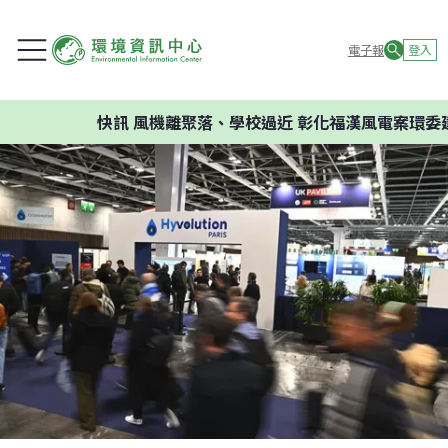
電子報
登入
快訊
風機離聚落、學校過近 彰化福漢風電案環委建議