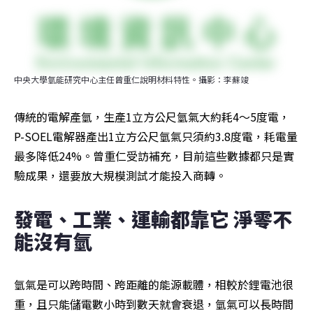
中央大學氫能研究中心主任曾重仁說明材料特性。攝影：李蘇竣
傳統的電解產氫，生產1立方公尺氫氣大約耗4～5度電，
P-SOEL電解器產出1立方公尺氫氣只須約3.8度電，耗電量
最多降低24%。曾重仁受訪補充，目前這些數據都只是實
驗成果，還要放大規模測試才能投入商轉。
發電、工業、運輸都靠它 淨零不
能沒有氫
氫氣是可以跨時間、跨距離的能源載體，相較於鋰電池很
重，且只能儲電數小時到數天就會衰退，氫氣可以長時間