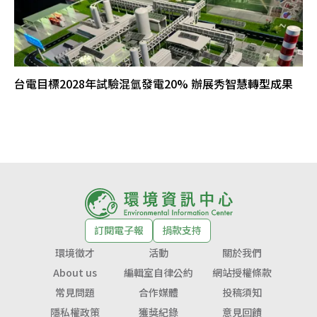
台電目標2028年試驗混氫發電20% 辦展秀智慧轉型成果
訂閱電子報
捐款支持
環境徵才
活動
關於我們
About us
編輯室自律公約
網站授權條款
常見問題
合作媒體
投稿須知
隱私權政策
獲獎紀錄
意見回饋