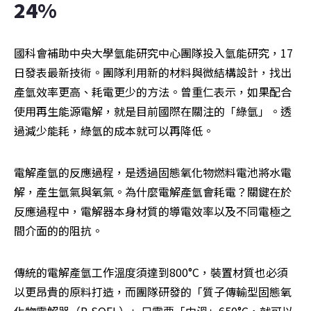
24%
國科會補助中央大學氫能研究中心團隊投入氫能研究，17
日發表最新技術。團隊利用新的材料與微結構設計，找出
產氫效率更高、耗電更少的方法。曾重仁表示，如果配合
使用再生能源電解，就是目前國際在關注的「綠氫」。透
過減少能耗，綠氫的成本就可以再降低。
電解產氫的反應過程，是透過固態氧化物燃料電池將水電
解，產生氫氣與氧氣。為什麼電解產氫會耗電？關鍵在於
反應過程中，電解器本身材質的導電效率以及不同電極之
間介面的的阻抗。
傳統的電解產氫工作溫度須達到800°C，裝置材質也必須
以更昂貴的原料打造，而團隊研發的「質子傳輸型固態氧
化物電解器（P-SOEL）」只需要「中溫」650°C，就可以