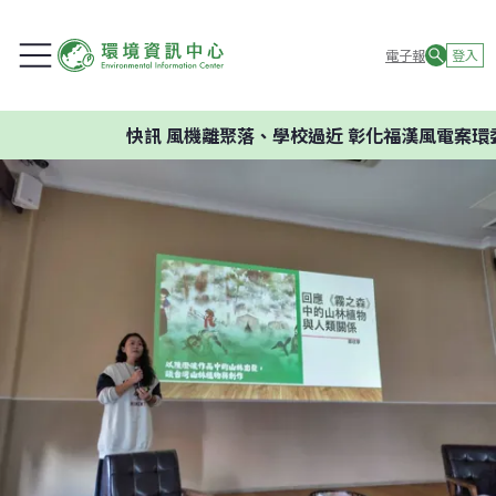
電子報
登入
快訊
風機離聚落、學校過近 彰化福漢風電案環委建