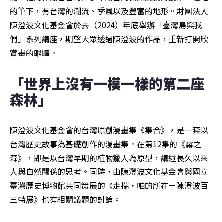
的筆下，有台灣的潮流、季風以及豐富的地形。財團法人
陳澄波文化基金會於去（2024）年底舉辦「臺灣島與我
們」系列講座，期望大眾透過陳澄波的作品，重新打開欣
賞畫的眼睛。
「世界上沒有一模一樣的第二座
森林」
陳澄波文化基金會的台灣原創漫畫集《集合》，是一套以
台灣歷史故事為基礎創作的漫畫集。在第12集的《霧之
森》，即是以台灣早期的植物獵人為原型，講述長久以來
人與自然關係的思考。同時，由陳澄波文化基金會與國立
臺灣歷史博物館共同策展的《走揣・咱的所在－陳澄波百
三特展》也有相關議題的討論。