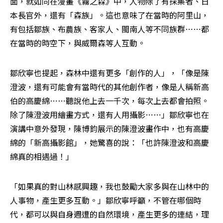
面，就如同在漫畫《霧之森》中，人物除了有採集者、日
本長官外，還有「森族」。這也意味了在當時的阿里山，
有包括鄒族、布農族、客家人、閩南人等不同族群⋯⋯都
在當時的時空下，與威爾森等人互動。
鄒欣寧也提起，森林中還有更多「創作的人」，「像是陳
澄波，還有可能會有當時代的其他創作者，像是人稱新高
伯的高慶綿⋯⋯聽說他上去一千次，每次上去都會拍照。
除了陳澄波用繪畫方式，還有人用攝影⋯⋯」鄒欣寧也在
演講中意外發現，陳博鈞展示的陳澄波畫作中，也有高慶
綿的「新高攝影館」，她驚喜的說：「也許陳澄波和高慶
綿真的相遇過！」
「如果真的對山林感興趣，我也鼓勵大家多與在山林中的
人事物，產生更多互動。」鄒欣寧呼籲，不管在哪個時
代，都可以與自身週遭的自然環境，產生更多的連結，理