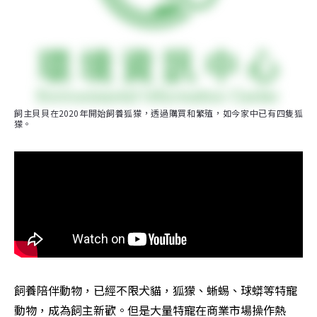
飼主貝貝在2020年開始飼養狐獴，透過購買和繁殖，如今家中已有四隻狐
獴。
飼養陪伴動物，已經不限犬貓，狐獴、蜥蜴、球蟒等特寵
動物，成為飼主新歡。但是大量特寵在商業市場操作熱