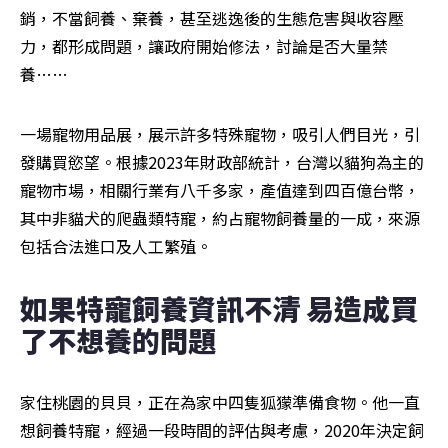
銷，不當飼養、棄養，甚至逃逸後的生態危害與收容壓
力，都形成問題，讓政府開始修法，討論是否大量禁
養……
一場寵物用品展，展示許多特殊寵物，吸引人們目光，引
發購買慾望。根據2023年財政部統計，台灣以貓狗為主的
寵物市場，相關行業有八千多家，產值達到四百億台幣，
其中非貓犬的爬蟲類特寵，約占寵物飼養量的一成，來源
包括合法進口及人工繁殖。
如果特寵飼養資訊不清 易造成買
了不想養的問題
家住桃園的貝貝，正在為家中四隻狐獴準備食物。他一直
想飼養特寵，經過一段時間的評估與考慮，2020年決定飼