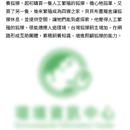
養狐獴。起初購買一隻人工繁殖的狐獴，擔心牠孤單，又
買了另一隻，後來繁殖成為四獴之家。貝貝布置籠舍讓狐
獴休息，並提供空間，讓牠們能到處探索。他覺得人工繁
殖的狐獴，很能適應人造環境。台灣狐獴飼主增加，在網
路形成互助團體，累積飼養知識，增進照顧狐獴的能力。