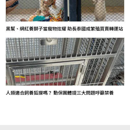
黑幫、網紅養獅子當寵物炫耀 助長泰國成繁殖買賣轉運站
人類適合飼養狐獴嗎？ 動保團體提三大問題呼籲禁養