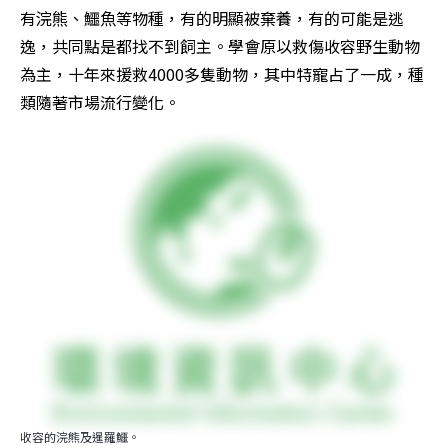
有浣熊、鱷魚等物種，有的明顯被棄養，有的可能是逃
逸，共同點是都找不到飼主。學會原以救傷收容野生動物
為主，十年來援救4000多隻動物，其中特寵占了一成，種
類隨著市場流行變化。
收容的浣熊及暹羅鱷。