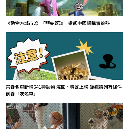
《動物方城市2》「藍蛇蓋瑞」掀起中國網購毒蛇熱
禁養名單新增641種動物 浣熊、毒蛇上榜 狐獴將列有條件
飼養「灰名單」