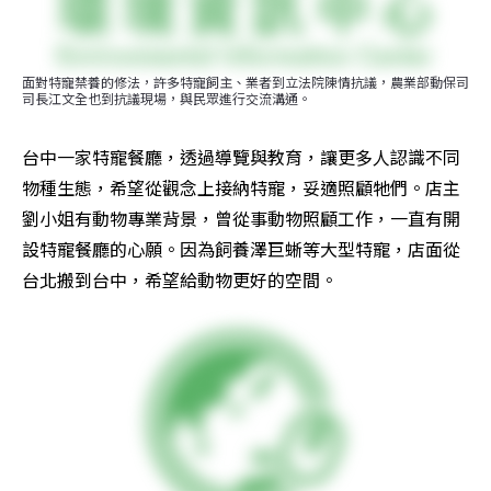
面對特寵禁養的修法，許多特寵飼主、業者到立法院陳情抗議，農業部動保司
司長江文全也到抗議現場，與民眾進行交流溝通。
台中一家特寵餐廳，透過導覽與教育，讓更多人認識不同
物種生態，希望從觀念上接納特寵，妥適照顧牠們。店主
劉小姐有動物專業背景，曾從事動物照顧工作，一直有開
設特寵餐廳的心願。因為飼養澤巨蜥等大型特寵，店面從
台北搬到台中，希望給動物更好的空間。