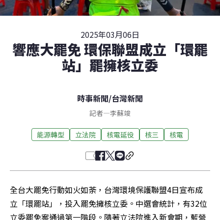
2025年03月06日
響應大罷免 環保聯盟成立「環罷
站」罷擁核立委
時事新聞
/
台灣新聞
記者
—
李蘇竣
能源轉型
立法院
核電延役
核三
核電
全台大罷免行動如火如荼，台灣環境保護聯盟4日宣布成
立「環罷站」，投入罷免擁核立委。中選會統計，有32位
立委罷免案通過第一階段。隨著立法院進入新會期，藍營