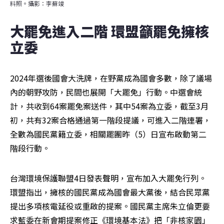
料照。攝影：李蘇竣
大罷免進入二階 環盟籲罷免擁核
立委
2024年選後國會大洗牌，在野黨成為國會多數，除了議場
內的朝野攻防，民間也展開「大罷免」行動。中選會統
計，共收到64案罷免案送件，其中54案為立委，截至3月
初，共有32案合格通過第一階段提議，可進入二階連署，
全數為國民黨籍立委，相關罷團昨（5）日宣布啟動第二
階段行動。
台灣環境保護聯盟4日發表聲明，宣布加入大罷免行列。
環盟指出，擁核的國民黨成為國會最大黨後，結合民眾黨
提出多項核電延役或重啟的提案。國民黨主席朱立倫更要
求藍委在新會期提案修正《環境基本法》把「非核家園」