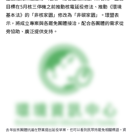
目標在5月核三停機之前推動核電延役修法、推動《環境
基本法》的「非核家園」修改為「非碳家園」。環盟表
示，將成立專案與各罷免團體接洽，配合各團體的需求從
旁協助、廣泛提供支持。
去年反核團體抗議在野黨提出延役草案，也可以看到民眾持罷免相關標語。資