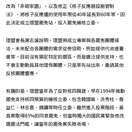
改為「非碳家園」，以及修正《核子反應器設施管制
法》，將核子反應爐的使用年限從40年延長到60年等。因
此決定成立環盟罷免站，投入罷免擁核立委。
環盟會長謝志誠說明，環盟將成立專案與各罷免團體接
洽，未來配合各團體的需求從旁協助，例如提供代收連署
書等。目前沒有鎖定特定的選區，而是廣泛提供支持，也
不會主動動員其他環保團體，只是率先站出來，邀請其他
反核團體響應。
有趣的是，環盟當年為了反對核四興建，早在1994年推動
罷免支持核四預算的擁核立委，包含韓國瑜、洪秀柱、詹
益仁、林志嘉、魏鏞等時任立委，雖然進入投票階段，最
高票取得85%的同意罷免，但當時獨大的國民黨緊急修改
選罷法門檻，讓當年的罷免案失敗收場。