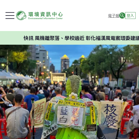
電子報
登入
快訊
風機離聚落、學校過近 彰化福漢風電案環委建議不應