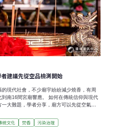
學者建議先從空品檢測開始
漲的現代社會，不少廟宇紛紛減少燒香，有周
到南16間宮廟響應。 如何在傳統信仰與現代
方一大難題，學者分享，廟方可以先從空氣品
像是健康檢查的第一步，讓工作人員與信眾對
善行動。宮廟吹起減香風 顧空品護健康宮廟減
傳統文化
焚香
污染治理
，越來越多自願加入減少燒香的行列，《今周
10日舉辦「守護呼吸健康、全民減少燒香行