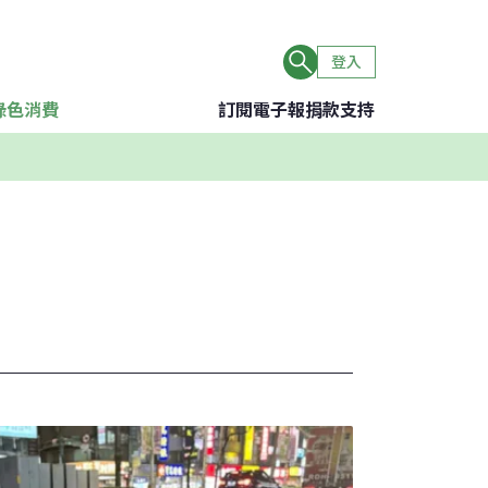
登入
綠色消費
訂閱電子報
捐款支持