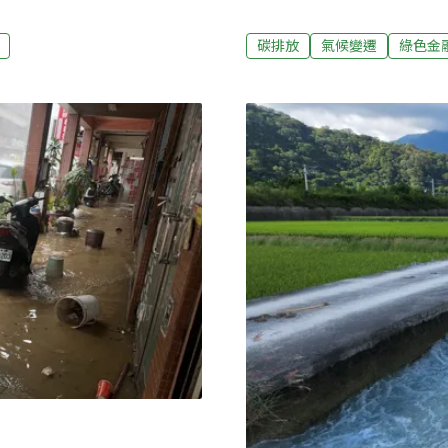
來越少」，應盡速啟動科學
氣候風險，呼籲政府加強資
解禁前一天 海保署查獲違法
政投資化石燃料500多億環境正
碳排放
氣候變遷
綠色金
0日為澎湖縣政府公告的馬糞海
合作，昨日共同發表「投資氣候失序」《
膽。每年僅7月1日至8月31
告，揭露台灣政府基金的化
，被海委會海洋保育署查獲大
金包含勞工保險及勞工退休基金
）年補助澎湖區漁會成立海洋
元）的化石燃料產業投資、中
虎井、桶盤海域時，發現一艘
18.55 億元)於化石燃料
當可疑，巡護人員隨即通知
司的投資明細。眾多投資的
疑似違法採捕馬糞海膽的畫
美元，約新台幣28