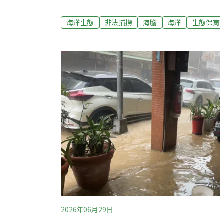
「嘗鮮心態」，當地人都意識到馬糞海膽「越
調查，並輔導養殖取代野生，邁向全面禁捕。
海洋生態
非法捕撈
海膽
海洋
生態保育
採捕154顆馬糞海膽每年9月1日至隔年6月3
膽禁捕期，禁止採捕、處理、販賣或持有馬糞海
日開放採捕，今年卻在解封前一天的6月30日
量的違法採補案件。海保署表示，今（2026
巡護隊，6月30日巡護北海赤崁海域及澎南、
船舶停留於該海域且有人員下潛作業，行跡相
岸上的無人機團隊前往現場空拍蒐證，捕捉到
2026年06月29日