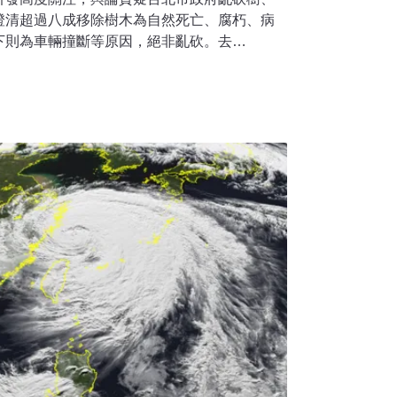
澄清超過八成移除樹木為自然死亡、腐朽、病
下則為車輛撞斷等原因，絕非亂砍。去
164棵樹。專家則建議，雖然目前都有樹木的修剪
際狀況，可以透過「樹木保護人員」證照制度
 樹木怎麼修剪？有規範可循近期社群媒體上掀
以台北市各區網友PO文最多，關心的民眾質疑
眾擔心炎炎夏日少了綠樹遮蔭，話題甚至延伸
面。針對網友熱議的砍樹路段，台北市政府公
，該棵水黃皮感染木材腐朽菌，且醫治無效，
；而民生社區個案則是樹木確診感染褐根病，
避免颱風樹倒；新和國小的兩棵樹則在4月底請