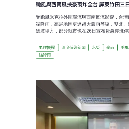
颱風與西南風挾豪雨炸全台 屏東竹田三日
受颱風米克拉外圍環流與西南氣流影響，台灣
端降雨，高屏地區更達超大豪雨等級，雙北、
邊坡塌方，部分縣市也在26日宣布緊急停班停
亡，1人失蹤。行政院長卓榮泰宣布，經濟部
一級，全力投入防汛抽水與災後搶修。據統計
氣候變遷
深度低碳新聞
水災
豪雨
颱風
全台之冠，累積雨量956毫米僅次於莫拉克風
強降雨
民宅淹水，農田、魚塭和畜牧場都受到影響，
腰。全台各地豪雨造成交通延誤 目前已釀3死
響，全台25日開始降豪大雨。災情從25日起
報導，25日台北市內湖、南港、淡水等區皆傳
日前往內湖視察，允諾會將65億的治水預算
「我們要將台北市整體降雨的容受力，從每小時7