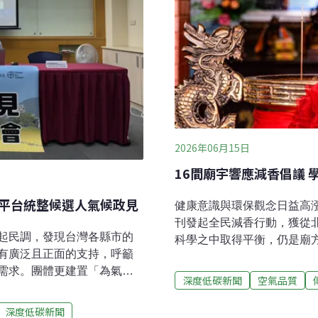
2026年06月15日
16間廟宇響應減香倡議 
 「為氣候而選」平台統整候選人氣候政見
健康意識與環保觀念日益高
刊發起全民減香行動，獲從北
起民調，發現台灣各縣市的
科學之中取得平衡，仍是廟
有廣泛且正面的支持，呼籲
質監測、公布數據開始，就
需求。團體更建置「為氣候
空氣品質有感，進而加入改
深度低碳新聞
空氣品質
也蒐羅候選人的政見表態。
香、減金行動日益獲得重視
有一致共識距離年底九合一大
刊》發起創刊30周年倡議，
深度低碳新聞