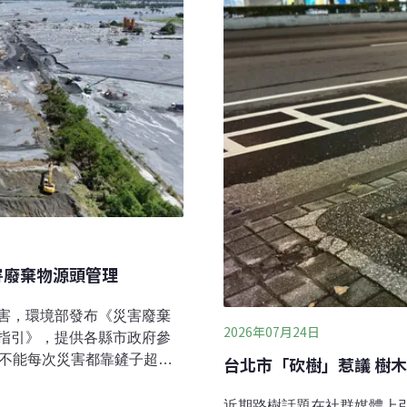
害廢棄物源頭管理
害，環境部發布《災害廢棄
2026年07月24日
指引》，提供各縣市政府參
，不能每次災害都靠鏟子超
台北市
前預防與源頭管理。記取馬
025）年9月23日強颱樺加
近期路樹話題在社群媒體上