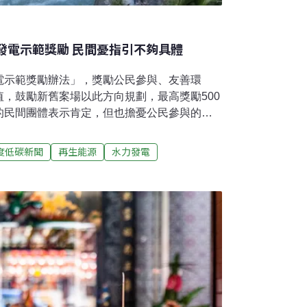
發電示範獎勵 民間憂指引不夠具體
電示範獎勵辦法」，獎勵公民參與、友善環
，鼓勵新舊案場以此方向規劃，最高獎勵500
的民間團體表示肯定，但也擔憂公民參與的部
者可能不知如何下手。主打三大核心價值 不
00萬元為推動國內多元綠能，經濟部能源署啟
度低碳新聞
再生能源
水力發電
畫」，積極推展小水力發電。經濟部本月3日公
勵辦法」，透過獎勵不同類別項目，引導小水
達500萬元。示範獎勵辦法以「公民參與」、
」三大核心價值作為獎勵項目，強調在地居
係人進行交流合作，並建立具體之社區回饋機
友善環境方面，要求於規劃、開發與運行過程
邊周邊環境及自然生態影響最小化。複合利用