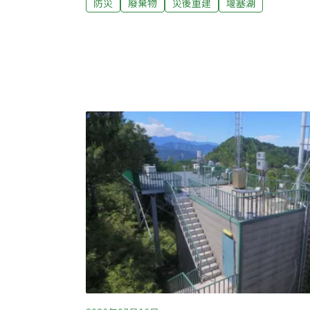
防災
廢棄物
災後重建
堰塞湖
沙引發花蓮馬太鞍溪堰塞湖潰堤災情，全台志
區的淤泥等災害廢棄物，協助災區恢復正常生
棄物清理的環境部召開記者會，揭幕「金鏟子
50萬人次「鏟子超人」志工與國軍。環境部
徵台灣防救災模式從過去的災後被動清淤與末
防、科技應變」的韌性防災新模式。他強調，
不能每次災害都靠志工，政府必須精進應對災
物，故環境部發布《災害廢