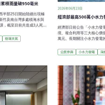
累積雨量破950毫米
2026年06月23日
西半部25日開始陸續出現極
經濟部最高500萬小水力
新竹及南台灣多處積淹水與
課，截至目前共造成3人死
經濟部日前公告「小水力發
已開設災害應變小組並提升至
境、複合利用等三大核心價值
，屏東地區三天的降雨量居
極端天氣
萬元。長期關注小水力發電
災。造成當地嚴重災情，多處
分獎勵項目仍缺乏指引，參與
部分地區的淹水深度一度及
限新舊案場、示範獎勵最高5
公民參與
小水力發電
深
1失蹤受到鋒面和西南風影
動「小水力減碳旗艦行動計
由北部往南部延伸。綜合媒體
告實施「小水力發電示範獎
出淹水，台北市長蔣萬安26
力發電設計，獎勵金額最高可
用於改善排水系統。他表示，
「友善環境」、「複合利用
8.8毫米提高到88.8毫米。
民、社區團體或其他利害關
制或共同利益分享模式。在
採取改善保護措施，將對周
則是要求案場除了發