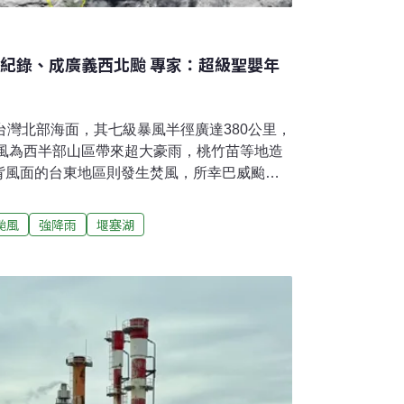
年紀錄、成廣義西北颱 專家：超級聖嬰年
台灣北部海面，其七級暴風半徑廣達380公里，
颱風為西半部山區帶來超大豪雨，桃竹苗等地造
背風面的台東地區則發生焚風，所幸巴威颱風
。氣象專家示警，今（2026）年遇上超級聖
強，不容輕忽。超級聖嬰年海溫偏高 專家示警
颱風
強降雨
堰塞湖
30日在西太平洋海面生成，以強烈颱風之姿往
速一度達每秒60公尺。7月9日強度減弱為中
圈接觸台灣陸地，當晚11時脫離本島，颱風中心
隊長、經營「林老師氣象站」粉專的林得恩表
之處，在於颱風抵達北部外海後，外圍環流帶
勁西北風，不僅容易將海水推向陸地，引發海
水向海宣洩。降下豪雨時，雨水無法及時排