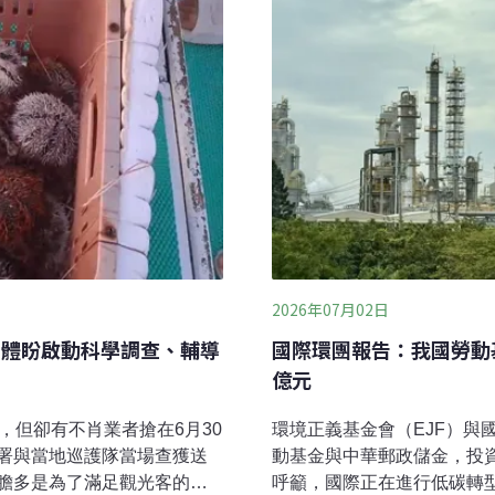
2026年07月02日
團體盼啟動科學調查、輔導
國際環團報告：我國勞動
億元
，但卻有不肖業者搶在6月30
環境正義基金會（EJF）與國
署與當地巡護隊當場查獲送
動基金與中華郵政儲金，投資
膽多是為了滿足觀光客的
呼籲，國際正在進行低碳轉