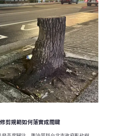
「砍樹」惹議 樹木修剪規範如何落實成關鍵
引發高度關注，輿論質疑台北市政府亂砍樹、