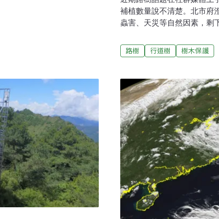
工響應加入清除花蓮光復災
補植數量說不清楚。北市府
活。近一年後，主責災後廢
蟲害、天災等自然因素，剩
」紀念裝置藝術，紀念當時
（2025）年北市共移除3
部長彭啓明表示，金鏟子也象
移除規範，旦難保施作的實
路樹
行道樹
樹木保護
端清理，全面跨入「源頭預
來搭配落實。砍樹質疑四起
雖然深受鏟子超人感動，但
起一波「砍樹」討論，其中
後大量且具危害性之廢棄
路樹缺乏公開說明、也有民
到樹木抵禦無人機的國安層
園處一一說明。永康社區案
為避免颱風樹倒而先行處理
已事先公告移除原因，也為
專家會勘過，也是確診感染