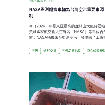
2026年07月16日
NASA監測證實車輛為台灣空污重要來源
制
今（2026）年是東亞最高的鹿林山大氣背景
美國國家航空暨太空總署（NASA）等單位
前，NASA飛機來台監測空污，發現除了工
很大部分。環境部長彭啓明昨（15）日出席
（7-SEAS）」研討會表示，環境部已經與
空污
低碳交通
空氣品質監測
深度低碳新
染運具轉換等措施，也呼籲地方政府將空污納
的低污染排放區，管制高污染車輛進入。台灣
須受重視「七海計畫」為亞太地區重要的大氣
15日舉辦「7-SEAS國際研討會暨鹿林山大
歐美、日韓、東南亞等百位專家學者，共同探
及大氣監測等議題。環境部長彭啓明昨日受訪
航空暨太空總署（NASA）的飛機探測，發現