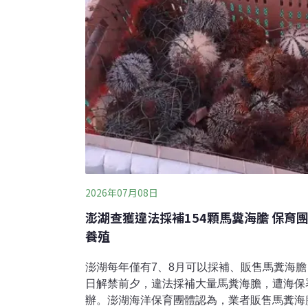
2026年07月08日
澎湖查獲違法採補154顆馬糞海膽 保育
養殖
澎湖每年僅有7、8月可以採補、販售馬糞海膽
日解禁前夕，違法採補大量馬糞海膽，遭海保
辦。澎湖海洋保育團體認為，業者販售馬糞海