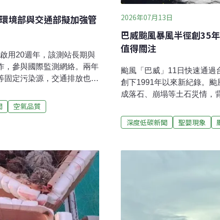
2026年07月13日
 環境部與交通部擬加強管
巴威颱風暴風半徑創35
值得關注
站啟用20週年，該測站長期與
合作，參與國際監測網絡。兩年
颱風「巴威」11日快速通過
廠等固定污染源，交通排放也占
創下1991年以來新紀錄。
國際大氣科學平台「七海計畫
成落石、崩塌等土石災情，
交通部合作研擬道路設計、低污
聞
空氣品質
這次並未造成人員死亡或失蹤
入城市治理，參考推動國外
嬰年，可能導致颱風強度增
深度低碳新聞
聖嬰現象
空污成因複雜 「交通源」更
注意颱風強度巴威颱風於6月
科學合作平台，環境部14及
台灣靠近，颱風近中心最大風
氣背景站20週年慶」，邀集來自
度颱風，11日清晨1時暴風
討跨境空氣污染、氣候變遷
未登陸。前空軍氣象聯隊聯
指出，經過兩年前美國國家
示，巴威颱風路徑最具威脅
台灣空污的原因很複
來幾乎與西北海岸垂直的強
水倒灌，也可能阻礙河川洪
出，