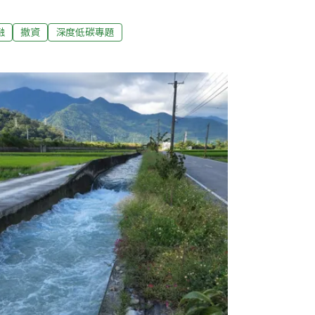
訊公開、並制定撤資時程。勞退基金、中華郵
義基金會（EJF）與國際環境團體Urgewald
融
撤資
深度低碳專題
Investing in Climate Chaos》報
石燃料投資數據。根據該資料庫，台灣勞動基
，至少持有16.86億美元（約新台幣530億
華郵政儲金則投資5900萬美元（約新台幣
產業。報告詳細揭露勞動基金運用局對化石燃料公
母公司中，以台電公司為最大宗，投資高達9億